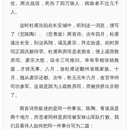
仗。两次战役，死伤了四万馀人，残馀者不过几千
人。
这时杜甫沦陷在长安城中，听到这一消息，便写
了《悲陈陶》、《悲青坂》两首诗。次年四月，杜甫
逃出长安，到达风翔，谒见肃宗，拜左拾遗。此时房
琯正因兵败待罪。杜甫和房琯是老朋友，便上疏营救
房琯。肃宗大怒，诏令三司推问。幸有宰相张镐救
援，才得无事。八月，放杜甫还鄜州省视家族。十
月，随从肃宗还都。次年，乾元元年六月，改官华州
司功参军。这就是因为上疏救房琯，而被排挤出京朝
了。
两首诗所叙述的是同一件事实。陈陶、青坂虽是
两个地方，所悲者同样是房琯被安禄山军队打败。我
们且看诗人如何把同一件事分写为二篇：