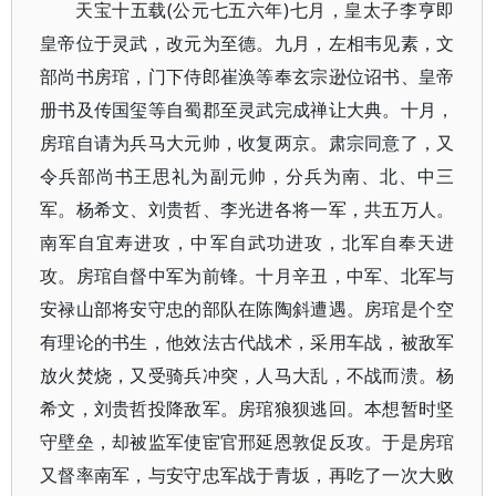
天宝十五载(公元七五六年)七月，皇太子李亨即
皇帝位于灵武，改元为至德。九月，左相韦见素，文
部尚书房琯，门下侍郎崔涣等奉玄宗逊位诏书、皇帝
册书及传国玺等自蜀郡至灵武完成禅让大典。十月，
房琯自请为兵马大元帅，收复两京。肃宗同意了，又
令兵部尚书王思礼为副元帅，分兵为南、北、中三
军。杨希文、刘贵哲、李光进各将一军，共五万人。
南军自宜寿进攻，中军自武功进攻，北军自奉天进
攻。房琯自督中军为前锋。十月辛丑，中军、北军与
安禄山部将安守忠的部队在陈陶斜遭遇。房琯是个空
有理论的书生，他效法古代战术，采用车战，被敌军
放火焚烧，又受骑兵冲突，人马大乱，不战而溃。杨
希文，刘贵哲投降敌军。房琯狼狈逃回。本想暂时坚
守壁垒，却被监军使宦官邢延恩敦促反攻。于是房琯
又督率南军，与安守忠军战于青坂，再吃了一次大败