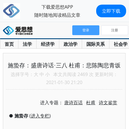
下载爱思想APP
立即下载
随时随地阅读精品文章
登录
注册
首页
法学
经济学
政治学
国际关系
社会学
施蛰存：盛唐诗话·三八 杜甫：悲陈陶悲青坂
选择字号：
大
中
小
本文共阅读 2469 次 更新时间：
2021-01-30 21:20
进入专题：
唐诗百话
杜甫
诗文鉴赏
●
施蛰存
(
进入专栏
)