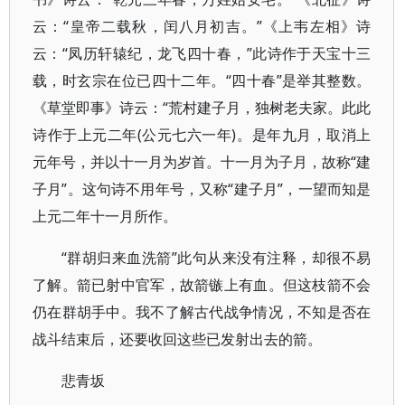
云：“皇帝二载秋，闰八月初吉。”《上韦左相》诗
云：“凤历轩辕纪，龙飞四十春，”此诗作于天宝十三
载，时玄宗在位已四十二年。“四十春”是举其整数。
《草堂即事》诗云：“荒村建子月，独树老夫家。此此
诗作于上元二年(公元七六一年)。是年九月，取消上
元年号，并以十一月为岁首。十一月为子月，故称“建
子月”。这句诗不用年号，又称“建子月”，一望而知是
上元二年十一月所作。
“群胡归来血洗箭”此句从来没有注释，却很不易
了解。箭已射中官军，故箭镞上有血。但这枝箭不会
仍在群胡手中。我不了解古代战争情况，不知是否在
战斗结束后，还要收回这些已发射出去的箭。
悲青坂