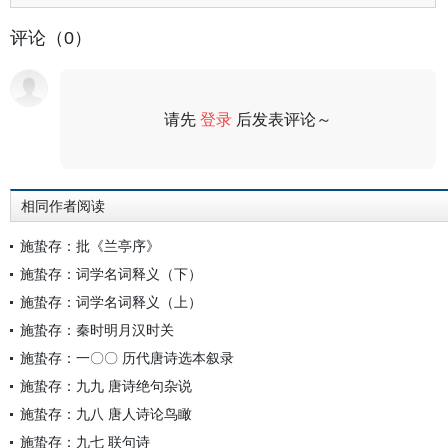
评论（0）
请先
登录
后发表评论～
评论
相同作者阅读
施蛰存：批《兰亭序》
施蛰存：词学名词释义（下）
施蛰存：词学名词释义（上）
施蛰存：秦时明月汉时关
施蛰存：一〇〇 历代唐诗选本叙录
施蛰存：九九 唐诗绝句杂说
施蛰存：九八 唐人诗论鸟瞰
施蛰存：九七 联句诗