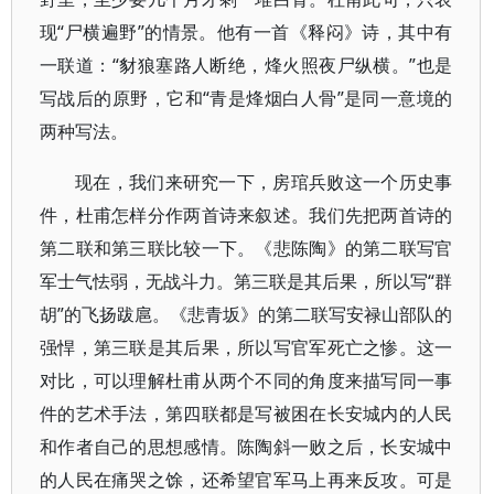
现“尸横遍野”的情景。他有一首《释闷》诗，其中有
一联道：“豺狼塞路人断绝，烽火照夜尸纵横。”也是
写战后的原野，它和“青是烽烟白人骨”是同一意境的
两种写法。
现在，我们来研究一下，房琯兵败这一个历史事
件，杜甫怎样分作两首诗来叙述。我们先把两首诗的
第二联和第三联比较一下。《悲陈陶》的第二联写官
军士气怯弱，无战斗力。第三联是其后果，所以写“群
胡”的飞扬跋扈。《悲青坂》的第二联写安禄山部队的
强悍，第三联是其后果，所以写官军死亡之惨。这一
对比，可以理解杜甫从两个不同的角度来描写同一事
件的艺术手法，第四联都是写被困在长安城内的人民
和作者自己的思想感情。陈陶斜一败之后，长安城中
的人民在痛哭之馀，还希望官军马上再来反攻。可是