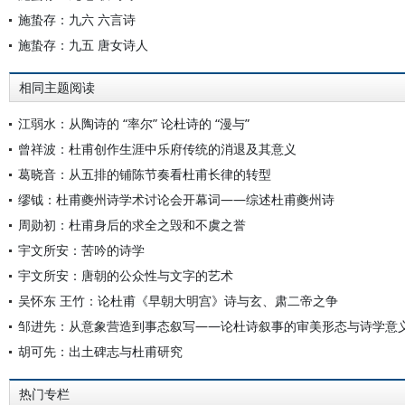
施蛰存：九六 六言诗
施蛰存：九五 唐女诗人
相同主题阅读
江弱水：从陶诗的 “率尔” 论杜诗的 “漫与”
曾祥波：杜甫创作生涯中乐府传统的消退及其意义
葛晓音：从五排的铺陈节奏看杜甫长律的转型
缪钺：杜甫夔州诗学术讨论会开幕词——综述杜甫夔州诗
周勋初：杜甫身后的求全之毁和不虞之誉
宇文所安：苦吟的诗学
宇文所安：唐朝的公众性与文字的艺术
吴怀东 王竹：论杜甫《早朝大明宫》诗与玄、肃二帝之争
邹进先：从意象营造到事态叙写——论杜诗叙事的审美形态与诗学意
胡可先：出土碑志与杜甫研究
热门专栏