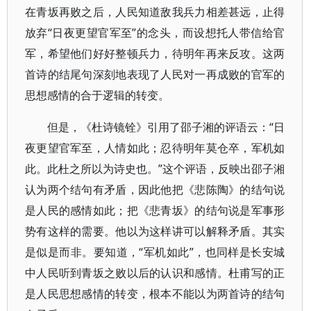
在青坂再败之后，人民知道敌我兵力相差甚远，止得
放弃“日夜更望官军至”的念头，而设想托人带信给官
军，希望他们好好整顿兵力，待明年再来反攻。这两
首诗的结尾句深刻地表现了人民对一再成败的官军的
思想感情的合于逻辑的转变。
但是，《杜诗镜铨》引用了邵子湘的评语云：“日
夜更望官军至，人情如此；忍待明年莫仓卒，军机如
此。此杜之所以为诗史也。”这个评语，反映出邵子湘
认为两个结句有矛盾，因此他把《悲陈陶》的结句说
是人民的感情如此；把《悲青坂》的结句说是军事形
势有这样的需要。他以为这样讲可以解释矛盾。其实
是似是而非。要知道，“军机如此”，也同样是长安城
中人民听到青坂之败以后的认识和感情。杜甫写的正
是人民思想感情的转变，根本不能以为两首诗的结句