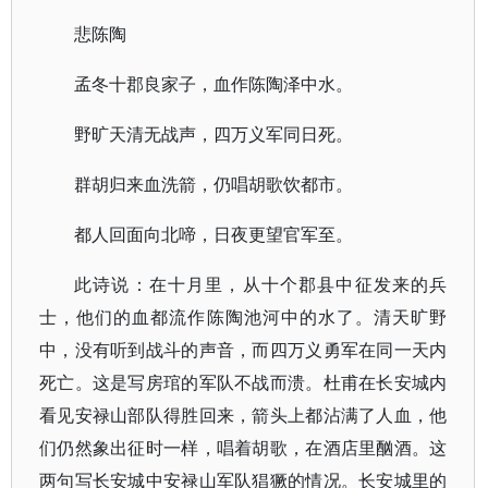
悲陈陶
孟冬十郡良家子，血作陈陶泽中水。
野旷天清无战声，四万义军同日死。
群胡归来血洗箭，仍唱胡歌饮都市。
都人回面向北啼，日夜更望官军至。
此诗说：在十月里，从十个郡县中征发来的兵
士，他们的血都流作陈陶池河中的水了。清天旷野
中，没有听到战斗的声音，而四万义勇军在同一天内
死亡。这是写房琯的军队不战而溃。杜甫在长安城内
看见安禄山部队得胜回来，箭头上都沾满了人血，他
们仍然象出征时一样，唱着胡歌，在酒店里酗酒。这
两句写长安城中安禄山军队猖獗的情况。长安城里的