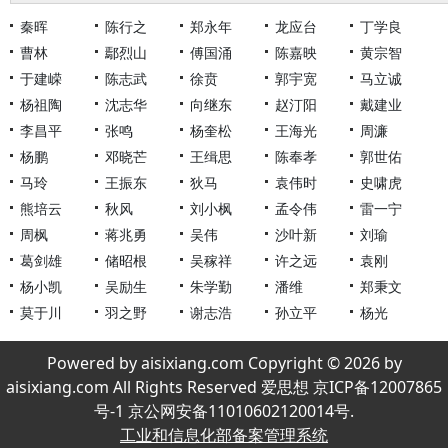
秦晖
陈行之
郑永年
龙应台
丁学良
曹林
鄢烈山
傅国涌
陈嘉映
黄宗智
于建嵘
陈志武
徐贲
郭宇宽
马立诚
杨祖陶
沈志华
向继东
赵汀阳
戴建业
李昌平
张鸣
杨奎松
王海光
周濂
杨鹏
邓晓芒
王缉思
陈奉孝
郭世佑
马玲
王振东
狄马
袁伟时
史啸虎
熊培云
秋风
刘小枫
孟令伟
雷一宁
周枫
蒋兆勇
吴伟
沙叶新
刘瑜
葛剑雄
储昭根
吴稼祥
许之远
袁刚
杨小凯
吴励生
朱学勤
潘维
郑秉文
莫于川
羽之野
谢志浩
孙立平
杨光
Powered by aisixiang.com Copyright © 2026 by
aisixiang.com All Rights Reserved 爱思想 京ICP备12007865
号-1 京公网安备11010602120014号.
工业和信息化部备案管理系统