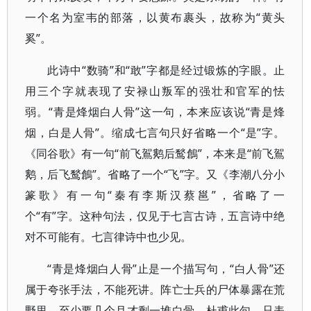
一个名为室韦的部落，以黄布裹头，故称为“黄头
奚”。
此诗中“数骑”和“敢”字都是经过锻炼的字眼。止
用三个字就表现了安禄山叛军的强壮和官军的怯
弱。“青是烽烟白人骨”这一句，本来应该说“青是烽
烟，白是人骨”。缩成七言句只好省略一个“是”字。
《同谷歌》有一句“前飞鴐鹅后鹙鶬”，本来是“前飞鴐
鹅，后飞鹙鶬”。省略了一个“飞”字。又《李潮八分小
篆歌》有一句“秦有李斯汉蔡邕”，省略了一
个“有”字。这种句法，仅见于七言古诗，五言诗中绝
对不可能有。七言律诗中也少见。
“青是烽烟白人骨”止是一个描写句，“白人骨”还
属于夸张手法，不能死讲。阵亡士兵的尸体暴露在荒
野里，至少要几个月才剩一堆白骨。杜甫此句，只表