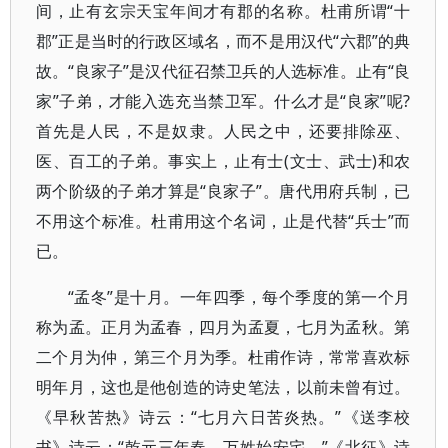
间，止有玄宗天宝年间才有郡的名称。杜甫所谓“十
郡”正是当时的行政区域名，而不是用汉代“六郡”的典
故。“良家子”是汉代征召禁卫兵的人选标准。止有“良
家”子弟，才能入选充当禁卫军。什么才是“良家”呢?
首先是人民，不是奴隶。人民之中，还要排除巫、
医、百工的子弟。事实上，止有士(文士、武士)和农
两个阶级的子弟才算是“良家子”。唐代用府兵制，已
不用这个标准。杜甫用这个名词，止是代替“兵士”而
已。
“孟冬”是十月。一年四季，每个季度的第一个月
称为孟。正月为孟春，四月为孟夏，七月为孟秋。第
二个月为仲，第三个月为季。杜甫作诗，常常喜欢标
明年月，这也是他创造的诗史笔法，以前未曾有过。
《早秋苦热》诗云：“七月六日苦炎热。”《送李校
书》诗云：“乾元三年春，万姓始安宅。”《北征》诗