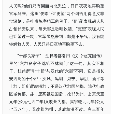
人民呢?他们只有回面向北哭泣，日日夜夜地再盼望
官军到来。这里“仍唱”和“更望”两个词语用得意义非
常深刻，是杜甫炼字精工的例子。“仍唱”表现胡人从
占领长安以来，每天都是歌唱饮酒。“更望”表现人民
已经望过一次，官军虽然来到，却是不争气，没有能
够解救人民。人民只得日夜地再盼望下去。
“十郡良家子”，注释者都引用《汉书•赵充国传》
里的“六郡良家子选给羽林期门”这一句。其实不相
干。杜甫所谓“十郡”与汉代的“六郡”不同。它是指长
安四周的十个郡：扶风、冯翊、咸宁、华阴、新平等
十郡，即所谓畿辅郡，不是汉代郡国的郡。隋代行政
区域称郡、县，唐高祖建国后，改郡为州。玄宗天宝
元年(公元七四二年)又改州为郡。肃宗乾元元年(公元
七五八年)，又改郡为州，以后相沿不改。唐三百年