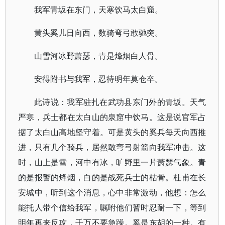
我军青坂在东门，天寒饮马太白窟。
黄头奚儿日向西，数骑弯弓敢驰突。
山雪河冰野萧瑟，青是烽烟白人骨。
安得附书与我军，忍待明年莫仓卒。
此诗说：我军驻扎在武功县东门外的青坂。天气
严寒，兵士都在太白山的泉窟中饮马。这是说官军占
据了太白山高地坚守着。可是黄头的奚兵每天向西推
进，只有几个骑兵，居然敢弯弓射箭向我军冲击。这
时，山上是雪，河中有冰，旷野里一片萧瑟气象。青
的是报警的烽烟，白的是战死兵士的枯骨。杜甫在长
安城中，听到这个消息，心中非常激动，他想：怎么
能托人带个信给我军，嘱咐他们暂时忍耐一下，等到
明年再来反攻，千万不要急躁。奚是东胡的一种。有