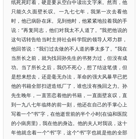
纸死死盯着，硬是要从空白中读出文字来。然而，他
只能久久面壁长叹。一九七七年，我第一次去看他
时，他已病卧在床。见到他时，他紧紧地拉着我的手
说：“再复同志，他们对我太不人道了。”我把他说的
这句话转告给当时主持社会科学院的领导人邓力群，
他回答说：“我们过去做的不人道的事太多了。”我在
当所长之前，就为找回孙先生的书努力过，但没有成
功。当了所长之后，我仍不死心，想了结这笔债，但
是想来想去，还是毫无办法，革命的强大风暴早已把
他的书籍全部扫进造纸厂了，谁也没有挽回之力。孙
先生晚年，一直苦恋着他的书籍，一直面壁哀叹，直
到一九八七年临终的前一刻，他还在自己的手掌心上
写着一个“书”字，在他逝世前的半个小时(在恊和医院
的小病房里)，我在他的身边。他的夫人对我说，这十
年他就念着一个“书”字，这个“书”字也就是他的全部