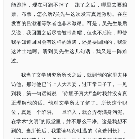
能跑掉，现在可跑不掉了，跑了之后，哪里去要粮
票、布票，怎么活?吴先生这次发言真是激动。在座
发言的吕淑湘等学者也非常激昂。可是，吴先生最后
又说，我回国之后尽管被带高帽，但也不后悔，即使
我早知道回国会有这样的遭遇，还是要回国的，我爱
这片土地呵。听到吴先生这几句话，我又是一阵难
过。
我当了文学研究所所长之后，就到他的家里去拜
访他。那时他已当上人大常委，过正常日子了。一见
到我，第一句话就说：“你胆子真大!”当时我并没有真
正理解他的话。他对文学所太了解了。所长这个职
位，真是一个陷阱。一旦陷入，就会弄得满身污泥。
在学术“文明”的殿堂里，并不那么干净。这是我想不
到的。当所长后，我重读马克·吐温的《竞选州长》，