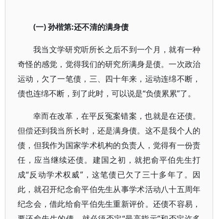
(一) 孙楷第:还不清的满身债
我当文学研究听所长之后不到一个月，就有一种
奇怪的感觉，觉得我们的研究所满身是债。一次政治
运动，欠了一笔债，三、四十年来，运动连绵不断，
债也连绵不断，到了此时，可以说是“负债累累”了。
幸而在改革，在平反冤案错案，也就是在还债。
但偿还到我当所长时，还是满身债。这不是我个人的
债，但我作为国家学术机构的负责人，觉得有一份责
任，应当继续还债。建国之初，就把俞平伯先生打
成“反动学术权威”，这笔债已欠了三十多年了。因
此，就召开纪念俞平伯先生从事学术活动八十五周年
纪念会，借此给俞平伯先生重新评价。还债不容易，
要还俞先生的债，就必须否定“最高指示”和否定许多