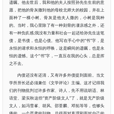
遗嘱。他去世后，我和他的夫人按照孙先生生前的意
愿，把他的骨灰撒到他的母校北师大的校园，并在上
面种了一棵小树。骨灰是他夫人撒的，小树是我种
的。当时，我心里除了有一种刻骨的凄凉感之外，还
有一种负疚感;我没有力量和社会一起还给孙先生这笔
债，是书债，也是心债。他写在手心中的“书”字，是
永恒的请求和永恒的呼唤，这是瞬间的遗嘱，也是永
恒的遗憾。这个“书”字，一直压在我的心头，总是挥
之不去。
内债还没有还清，又有许多外债提到面前。当文
学所所长还必须兼任《文学评论》主编。这才记得我
们的刊物批判过许多作家、诗人，先不用说胡适、林
语堂、梁实秋这些“资产阶级文人”了，就是无产阶级
文人，如冯雪峯、胡风、邵荃麟、邓拓等等，也够头
痛的。一个严肃的刊物，总得面对真理和面对自己的