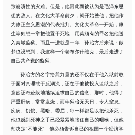
致崩溃性的灾难。但是，他因此而被认为是毛泽东思
想的敌人。在文化大革命前夕，就开始整他，把他作
为修正主义思潮的代表批判。文化大革命一开始，康
生等则想一举把他置于死地，用莫须有的罪名把他送
入秦城监狱。而且一进就是十年，孙冶方后来说：做
梦也没想到，我这样一个老布尔什维克，最后走进了
自己共产党的监狱。
孙冶方的名字给我力量的还不仅在于他入狱前敢
于面对真理敢于反潮流，还在于他被投入监狱之后，
竟然还奇迹般地继续追求自己的信念。那时，他得了
严重肝病，常常发烧，而牢狱暗无天日，令人窒息。
疾病、饥饿、黑暗、委屈，每一样都足以把他杀死，
他也感到死神之手已经紧紧地掐住自己的咽喉，但他
却决定“不能死”，他必须告诉自己的祖国一个经济学