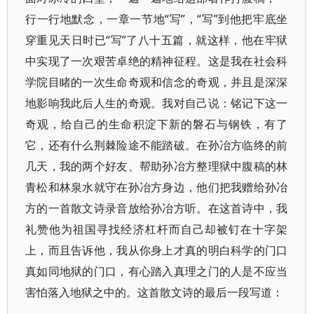
行一行地默念，一章一节地“写”，“写”到他把牢底坐
穿重见天日时已“写”了八十五篇，就这样，他在牢狱
中实现了一次艰苦卓绝的精神征程。这是我在社会科
学院目睹的一次生命奇观和信念的奇观，并且是深深
地影响我此后人生的奇观。我对自己说：铭记下这一
奇观，给自己的生命积淀下新的磐石与钢铁，有了
它，还有什么荆棘险途不能踏破。在孙冶方临终的前
几天，我的两个好友、帮助孙冶方整理狱中腹稿的林
青松和林泉水就守在孙冶方身边，他们把我赠给孙冶
方的一首散文诗录音放给孙冶方听。在这首诗中，我
礼赞他为祖国寻找经济杠杆而自己却被钉在十字架
上，而且告诉他，我从你身上才真的明白科学的门口
真如同地狱的门口，有心踏入真理之门的人是不应当
害怕落入地狱之中的。这首散文诗的最后一段写道：