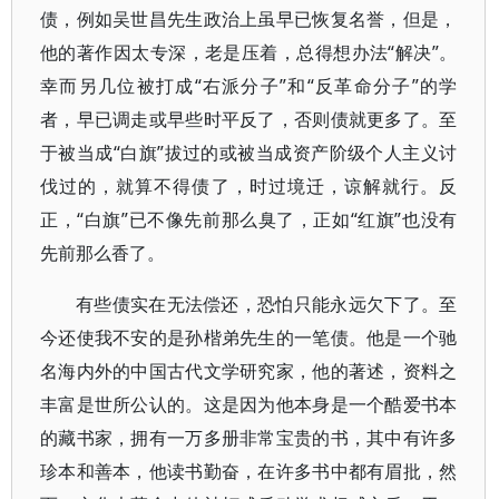
债，例如吴世昌先生政治上虽早已恢复名誉，但是，
他的著作因太专深，老是压着，总得想办法“解决”。
幸而另几位被打成“右派分子”和“反革命分子”的学
者，早已调走或早些时平反了，否则债就更多了。至
于被当成“白旗”拔过的或被当成资产阶级个人主义讨
伐过的，就算不得债了，时过境迁，谅解就行。反
正，“白旗”已不像先前那么臭了，正如“红旗”也没有
先前那么香了。
有些债实在无法偿还，恐怕只能永远欠下了。至
今还使我不安的是孙楷弟先生的一笔债。他是一个驰
名海内外的中国古代文学研究家，他的著述，资料之
丰富是世所公认的。这是因为他本身是一个酷爱书本
的藏书家，拥有一万多册非常宝贵的书，其中有许多
珍本和善本，他读书勤奋，在许多书中都有眉批，然