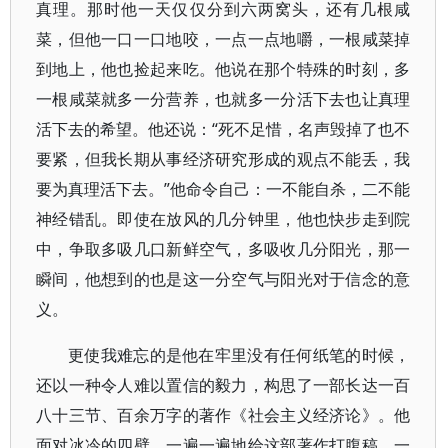
真理。那时他一天仅仅分到六两窝头，还有几根咸
菜，但他一口一口地咬，一点一点地嚼，一根咸菜掉
到地上，他也捡起来吃。他说在那个特殊的时刻，多
一根咸菜就多一分营养，也就多一分活下去也让真理
活下去的希望。他还说：“死不足惜，名声毁掉了也不
要紧，但我长期从事经济研究形成的观点不能丢，我
要为真理活下去。”他命令自己：一不能自杀，二不能
神经错乱。即使在放风的几分钟里，他也快步走到院
中，争取多吸几口新鲜空气，多吸收几分阳光，那一
瞬间，他想到的也是这一分空气与阳光对于信念的意
义。
更使我难忘的是他在牢里没有任何纸笔的时候，
还以一种令人难以置信的毅力，构思了一部长达一百
八十三节、百余万字的著作《社会主义经济论》。他
面对冰冷的四壁，一遍一遍地给这部著作打腹稿，一