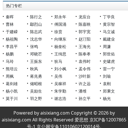
热门专栏
秦晖
陈行之
郑永年
龙应台
丁学良
曹林
鄢烈山
傅国涌
陈嘉映
黄宗智
于建嵘
陈志武
徐贲
郭宇宽
马立诚
杨祖陶
沈志华
向继东
赵汀阳
戴建业
李昌平
张鸣
杨奎松
王海光
周濂
杨鹏
邓晓芒
王缉思
陈奉孝
郭世佑
马玲
王振东
狄马
袁伟时
史啸虎
熊培云
秋风
刘小枫
孟令伟
雷一宁
周枫
蒋兆勇
吴伟
沙叶新
刘瑜
葛剑雄
储昭根
吴稼祥
许之远
袁刚
杨小凯
吴励生
朱学勤
潘维
郑秉文
莫于川
羽之野
谢志浩
孙立平
杨光
Powered by aisixiang.com Copyright © 2026 by
aisixiang.com All Rights Reserved 爱思想 京ICP备12007865
号-1 京公网安备11010602120014号.