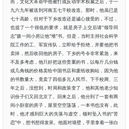
而，文化大革命中他被打成反动学术权威之后，于一
九六九年被送到河南五七干校改造。那时，他虽已是
七十高龄，但对于下乡改造还是诚心接受的，不过，
也提了一个很低的要求，就是房子上交后请“领导同
志”拨一间小房让他“堆”书。但是，当时主持社会科学
院工作的工、军宣传队，立即给予拒绝，并要他把书
卖掉，然后收回他的房子。下乡的号令非常紧急，来
不及多考虑，他只好把这些贵重的书，以每斤几分钱
或几角钱的价格卖给中国书店和废纸收购站，因为他
的书数量大，竟卖了四佰多元人民币。下干校两、三
年之后，没想到，时局和政策变了，他和其他老少知
识份子们又回北京了。回来之后，他分到了一套有两
间小卧室的房子，屋里空空荡荡，一本书也没有，此
时，他才感到巨大的失落与虚空，顿时坠入书的“苦
恋”中，想书想得发呆。他面对墙壁，手里拿着一张白