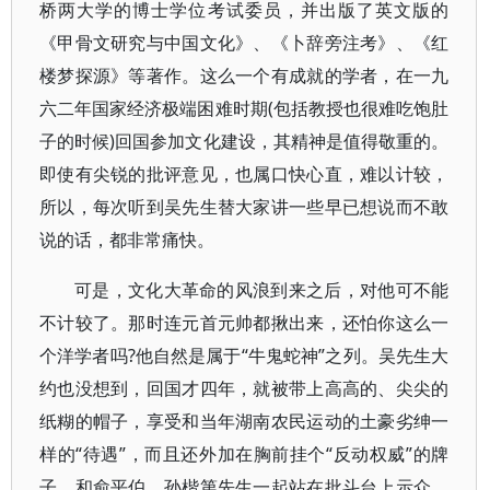
桥两大学的博士学位考试委员，并出版了英文版的
《甲骨文研究与中国文化》、《卜辞旁注考》、《红
楼梦探源》等著作。这么一个有成就的学者，在一九
六二年国家经济极端困难时期(包括教授也很难吃饱肚
子的时候)回国参加文化建设，其精神是值得敬重的。
即使有尖锐的批评意见，也属口快心直，难以计较，
所以，每次听到吴先生替大家讲一些早已想说而不敢
说的话，都非常痛快。
可是，文化大革命的风浪到来之后，对他可不能
不计较了。那时连元首元帅都揪出来，还怕你这么一
个洋学者吗?他自然是属于“牛鬼蛇神”之列。吴先生大
约也没想到，回国才四年，就被带上高高的、尖尖的
纸糊的帽子，享受和当年湖南农民运动的土豪劣绅一
样的“待遇”，而且还外加在胸前挂个“反动权威”的牌
子，和俞平伯、孙楷第先生一起站在批斗台上示众。