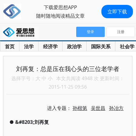
下载爱思想APP
立即下载
随时随地阅读精品文章
登录
注册
首页
法学
经济学
政治学
国际关系
社会学
刘再复：总是压在我心头的三位老学者
选择字号：
大
中
小
本文共阅读 4948 次 更新时间：
2015-11-25 09:56
进入专题：
孙楷第
吴世昌
孙冶方
●
&#8203;刘再复