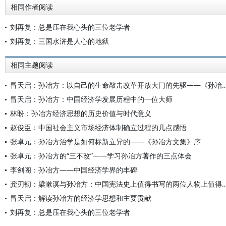
相同作者阅读
刘再复：总是压在我心头的三位老学者
刘再复：三国水浒是人心的地狱
相同主题阅读
冒天启：孙冶方：以自己的生命敲击改革开放大门的先驱
冒天启：孙冶方：中国经济学发展历程中的一位大师
林盼：孙冶方经济思想的历史价值与时代意义
赵俊臣：中国社会主义市场经济体制确立过程的几点感悟
张卓元：孙冶方治学是如何标新立异的——《孙冶方文集》序
张卓元：孙冶方的“三不改”——学习孙冶方著作的三点体会
李剑阁：孙冶方——中国经济学界的丰碑
龚刃韧：梁漱溟与孙冶方：中国宪法史上值得书写的两位人
冒天启：解读孙冶方的经济学思想和主要贡献
刘再复：总是压在我心头的三位老学者