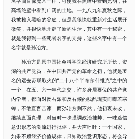
名字简直像魔术一样，可使我在黑暗中看到光明，在
高墙绝壁中看到广阔的土地。一九八九年夏秋之际，
我被推入黑暗的谷底，但是我很快就重新对生活展开
微笑，并很快地开辟了新的生活，其中有一个秘密，
就是我得到一些死者名字的支持，这些名字中有一个
名字就是孙冶方。
孙冶方是原中国社会科学院经济研究所所长，资
深的共产党员，在中国共产党的革命之初，他就是著
名的远去苏联取火的“二十八个半布尔什维克”之中的
一个。在五、六十年代之交，许多身居要位的共产党
内学者，都面对反右派和反右倾的残酷现实而噤若寒
蝉，不敢直言苦谏，而孙冶方则不然，他初衷未改，
继续直面真理，对当时一味强调政治挂帅、一味迷信
意识形态的潮流进行批评，并大声呼吁：一个国家，
如果不顾经济价值规律，只知政治意识形态，将会导