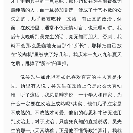
才了解到其中的一点意味，那位州长在选举前被视为
最纯洁的人，而一旦参加竞选，便成了十恶不赦的众
矢之的，几乎要被吃掉。政治，有正直的政治，然
而，在政治里，通常不仅无情可言，也无理可讲。我
后悔太晚听到吴先生的话，竟无知而胆大。否则，我
就不会那么愚蠢地充当那个“所长”，那样把自己放
在“绞肉机”里被绞了好几年。我庆幸一九八九年夏天
之后，甩掉了“所长”的重担。
像吴先生如此坦率如此喜欢直言的学人真是少
见。所里有人说，吴先生在政治上总是那么天真幼
稚。听了这话，我总是辩护说，一个学人和作家，为
什么一定要在政治上成熟呢?其实，他们几乎注定是
不成熟的。不成熟才可爱。他们的心思和才智无法用
到政治上，对于政治，只能凭良知的直觉说话。吴先
生的那一点天真幼稚，正是他不懂得政治算计。我就