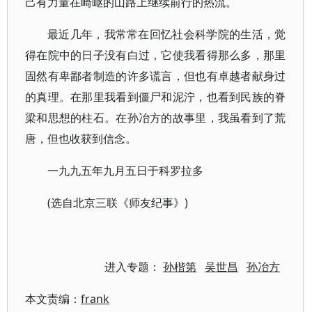
己有力量在崎岖的山路上继续前行的热流。
最近几年，我常常在回忆社会科学院的生活，觉
得在院中的日子没有白过，它使我看得那么多，那里
固然有卑鄙者制造的许多谎言，但也有卓越者献身过
的真理。在那里我看到僵尸和泥泞，也看到民族的脊
梁和思想的柱石。在孙冶方的故事里，我虽看到了荒
唐，但也收获到信念。
一九九五年九月五日于科罗拉多
(选自北京三联《师友纪事》)
进入专题：
孙楷第
吴世昌
孙冶方
本文责编：
frank