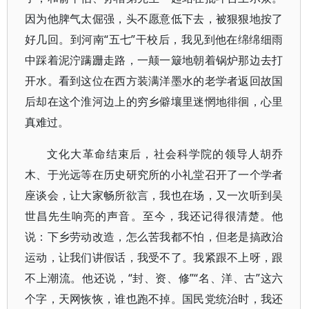
因为他脾气太倔强，头不愿意低下去，被狠狠地按了
好几回。到河南“五七”干校后，我见到他在绵绵细雨
中踩着泥泞蹒跚走路，一颠一簸地朝着锅炉那边去打
开水。看到这位在西方装满洋墨水的老学者返回故国
后却在这个淮河边上的穷乡僻壤里迷惘地徘徊，心里
真难过。
文化大革命结束后，社会科学院的领导人胡乔
木、于光远等在历史研究所的小礼堂召开了一个学者
座谈会，让大家畅所欲言，我也在场，又一次听到吴
世昌先生响亮的声音。至今，我还记得很清楚。他
说：下乡劳动改造，怎么苦我都不怕，但老是搞政治
运动，让我们讲假话，我受不了。我紧跟不上呀，跟
不上潮流。他还说，“封、资、修”“名、洋、古”这六
个字，天网恢恢，谁也跑不掉。国民党统治时，我还