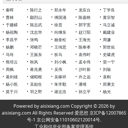
秦晖
陈行之
郑永年
龙应台
丁学良
曹林
鄢烈山
傅国涌
陈嘉映
黄宗智
于建嵘
陈志武
徐贲
郭宇宽
马立诚
杨祖陶
沈志华
向继东
赵汀阳
戴建业
李昌平
张鸣
杨奎松
王海光
周濂
杨鹏
邓晓芒
王缉思
陈奉孝
郭世佑
马玲
王振东
狄马
袁伟时
史啸虎
熊培云
秋风
刘小枫
孟令伟
雷一宁
周枫
蒋兆勇
吴伟
沙叶新
刘瑜
葛剑雄
储昭根
吴稼祥
许之远
袁刚
杨小凯
吴励生
朱学勤
潘维
郑秉文
莫于川
羽之野
谢志浩
孙立平
杨光
Powered by aisixiang.com Copyright © 2026 by
aisixiang.com All Rights Reserved 爱思想 京ICP备12007865
号-1 京公网安备11010602120014号.
工业和信息化部备案管理系统