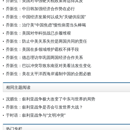
乔新生：美国对华强硬关税政策将适得其反
乔新生：中日韩加强经济合作势在必行
乔新生：中国经济发展何以成为”关键供应国”
乔新生：治疗美“中国焦虑”慢性病需当头棒喝
乔新生：美国对华科技战已步履维艰
乔新生：防止中美关系失控是两国共同的责任
乔新生：美国在多领域维护霸权不择手段
乔新生：德总理访华巩固两国经济合作关系
乔新生：巴以冲突导致东南亚对美看法发生变化
乔新生：美在太平洋西海岸遏制中国的企图必败
相同主题阅读
况腊生：叙利亚战争极大改变了中东与世界的局势
乔新生：叙利亚战争是否会引发世界大战？
于时语：叙利亚战争与“文明冲突”
热门专栏