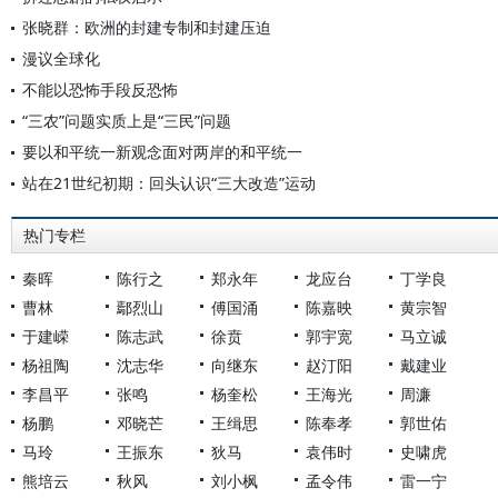
张晓群：欧洲的封建专制和封建压迫
漫议全球化
不能以恐怖手段反恐怖
“三农”问题实质上是“三民”问题
要以和平统一新观念面对两岸的和平统一
站在21世纪初期：回头认识“三大改造”运动
热门专栏
秦晖
陈行之
郑永年
龙应台
丁学良
曹林
鄢烈山
傅国涌
陈嘉映
黄宗智
于建嵘
陈志武
徐贲
郭宇宽
马立诚
杨祖陶
沈志华
向继东
赵汀阳
戴建业
李昌平
张鸣
杨奎松
王海光
周濂
杨鹏
邓晓芒
王缉思
陈奉孝
郭世佑
马玲
王振东
狄马
袁伟时
史啸虎
熊培云
秋风
刘小枫
孟令伟
雷一宁