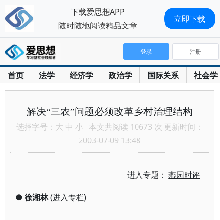
下载爱思想APP
立即下载
随时随地阅读精品文章
登录
注册
首页
法学
经济学
政治学
国际关系
社会学
解决“三农”问题必须改革乡村治理结构
选择字号：
大
中
小
本文共阅读 10673 次 更新时间：
2003-07-09 13:48
进入专题：
燕园时评
●
徐湘林
(
进入专栏
)