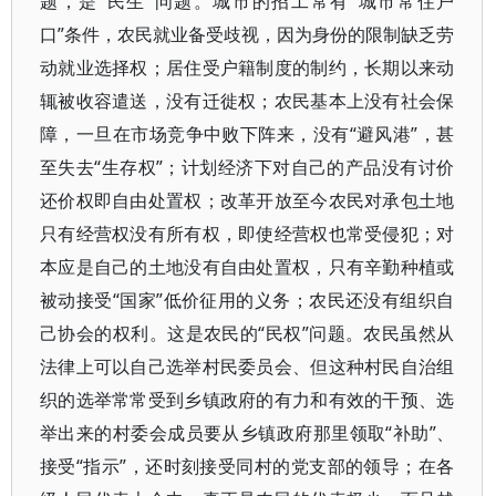
题，是“民生”问题。城市的招工常有“城市常住户
口”条件，农民就业备受歧视，因为身份的限制缺乏劳
动就业选择权；居住受户籍制度的制约，长期以来动
辄被收容遣送，没有迁徙权；农民基本上没有社会保
障，一旦在市场竞争中败下阵来，没有“避风港”，甚
至失去“生存权”；计划经济下对自己的产品没有讨价
还价权即自由处置权；改革开放至今农民对承包土地
只有经营权没有所有权，即使经营权也常受侵犯；对
本应是自己的土地没有自由处置权，只有辛勤种植或
被动接受“国家”低价征用的义务；农民还没有组织自
己协会的权利。这是农民的“民权”问题。农民虽然从
法律上可以自己选举村民委员会、但这种村民自治组
织的选举常常受到乡镇政府的有力和有效的干预、选
举出来的村委会成员要从乡镇政府那里领取“补助”、
接受“指示”，还时刻接受同村的党支部的领导；在各