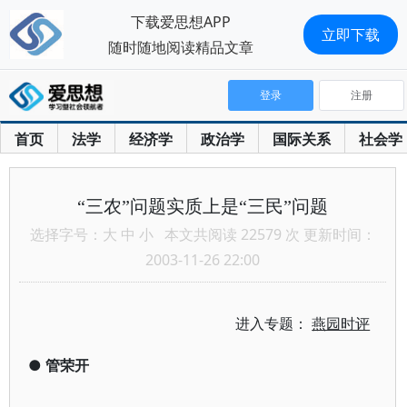
下载爱思想APP
立即下载
随时随地阅读精品文章
登录
注册
首页
法学
经济学
政治学
国际关系
社会学
“三农”问题实质上是“三民”问题
选择字号：
大
中
小
本文共阅读 22579 次 更新时间：
2003-11-26 22:00
进入专题：
燕园时评
●
管荣开