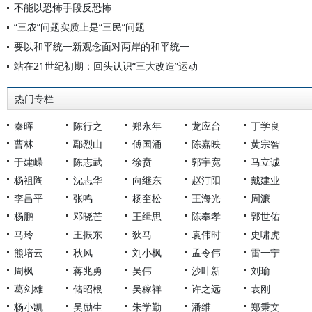
不能以恐怖手段反恐怖
“三农”问题实质上是“三民”问题
要以和平统一新观念面对两岸的和平统一
站在21世纪初期：回头认识“三大改造”运动
热门专栏
秦晖
陈行之
郑永年
龙应台
丁学良
曹林
鄢烈山
傅国涌
陈嘉映
黄宗智
于建嵘
陈志武
徐贲
郭宇宽
马立诚
杨祖陶
沈志华
向继东
赵汀阳
戴建业
李昌平
张鸣
杨奎松
王海光
周濂
杨鹏
邓晓芒
王缉思
陈奉孝
郭世佑
马玲
王振东
狄马
袁伟时
史啸虎
熊培云
秋风
刘小枫
孟令伟
雷一宁
周枫
蒋兆勇
吴伟
沙叶新
刘瑜
葛剑雄
储昭根
吴稼祥
许之远
袁刚
杨小凯
吴励生
朱学勤
潘维
郑秉文