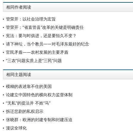
相同作者阅读
管荣开：以社会治理为宏旨
管荣开：“省直管县”改革的关键是明确责任
宪法：要与时俱进，还是要恒久不变？
请下神坛，当个教员——对毛泽东最好的纪念
官民矛盾——农村发展的主要矛盾
“三农”问题实质上是“三民”问题
相同主题阅读
模糊的表述靠不住的美国
论建立中国特色的横向权力监督体制
“无私”的提法并 不姓“马”
拆迁悲剧的私权启示
张晓群：欧洲的封建专制和封建压迫
漫议全球化