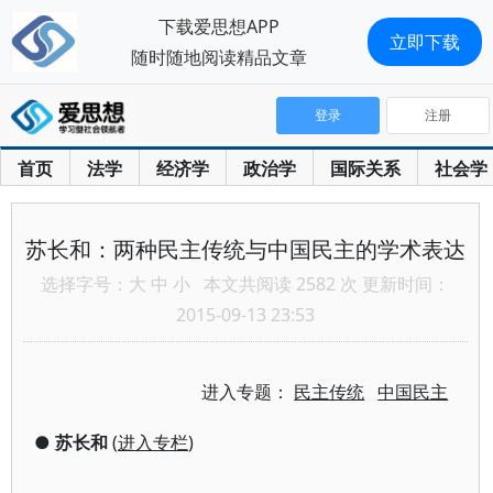
下载爱思想APP
立即下载
随时随地阅读精品文章
登录
注册
首页
法学
经济学
政治学
国际关系
社会学
苏长和：两种民主传统与中国民主的学术表达
选择字号：
大
中
小
本文共阅读 2582 次 更新时间：
2015-09-13 23:53
进入专题：
民主传统
中国民主
●
苏长和
(
进入专栏
)