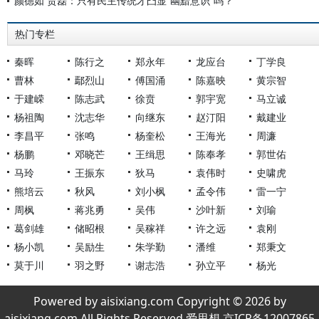
颜德如 贾磊：只有民主传统才凸显“幽黯意识”吗？
热门专栏
秦晖
陈行之
郑永年
龙应台
丁学良
曹林
鄢烈山
傅国涌
陈嘉映
黄宗智
于建嵘
陈志武
徐贲
郭宇宽
马立诚
杨祖陶
沈志华
向继东
赵汀阳
戴建业
李昌平
张鸣
杨奎松
王海光
周濂
杨鹏
邓晓芒
王缉思
陈奉孝
郭世佑
马玲
王振东
狄马
袁伟时
史啸虎
熊培云
秋风
刘小枫
孟令伟
雷一宁
周枫
蒋兆勇
吴伟
沙叶新
刘瑜
葛剑雄
储昭根
吴稼祥
许之远
袁刚
杨小凯
吴励生
朱学勤
潘维
郑秉文
莫于川
羽之野
谢志浩
孙立平
杨光
Powered by aisixiang.com Copyright © 2026 by
aisixiang.com All Rights Reserved 爱思想 京ICP备12007865