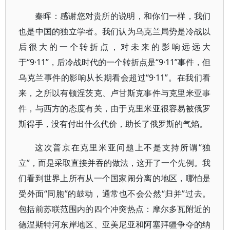
秦晖：感谢您对贵所的说明，和你们一样，我们
也是中国的独立学者。我们认为乌克兰局势是冷战以
后很大的一个转折点，对未来的影响远远大
于“9·11”，后冷战时代的一个转折点是“9·11”事件，但
乌克兰事件的影响从长期看会超过“9·11”。在我们看
来，之所以有顿涅茨克、卢甘斯克事件与克里米亚事
件，与西方的态度有关，由于克里米亚很容易被俄罗
斯得手，没有付出什么代价，助长了俄罗斯的气焰。
这次普京在克里米亚问题上不是支持所谓“独
立”，而是采取直接并吞的做法，这开了一个先例。我
们看到世界上所有从一个国家闹分离的地区，哪怕是
受外面“同胞”的鼓动，通常也不会公然“归并”过去。
包括前苏联范围内的四个冲突热点：摩尔多瓦附近的
德涅斯特河东岸地区、亚美尼亚和阿塞拜疆争夺的纳