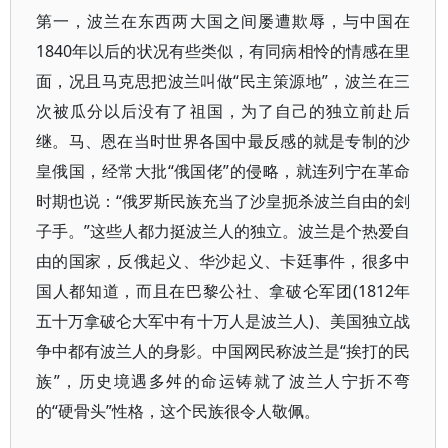
第一，波兰在东西两大国之间屡遭欺辱，与中国在
1840年以后的状况有些类似，有同病相怜的情感在里
面，况且马克思把波兰叫做“民主策源地”，波兰在三
次被瓜分以后没有了祖国，为了自己的独立前赴后
继。马、恩在当时世界各国中最反感的就是专制的沙
皇俄国，经常大批“俄国佬”的侵略，就连列宁在革命
时期也说：“俄罗斯民族充当了沙皇扼杀波兰自由的刽
子手。”这些人都力挺波兰人的独立。波兰是个热爱自
由的国家，反俄起义、华沙起义、卡廷事件，很多中
国人都知道，而且在巴黎公社、拿破仑军团(1812年
五十万拿破仑大军中有十万人是波兰人)、美国独立战
争中都有波兰人的身影。中国网民称波兰是“挨打的民
族”，历史境遇多舛的命运铸就了波兰人宁折不弯
的“硬骨头”性格，这个民族很令人敬佩。