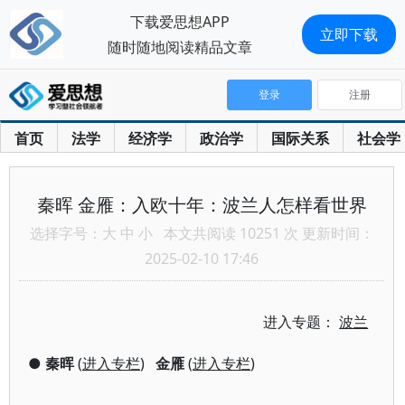
下载爱思想APP
立即下载
随时随地阅读精品文章
登录
注册
首页
法学
经济学
政治学
国际关系
社会学
秦晖 金雁：入欧十年：波兰人怎样看世界
选择字号：
大
中
小
本文共阅读 10251 次 更新时间：
2025-02-10 17:46
进入专题：
波兰
●
秦晖
(
进入专栏
)
金雁
(
进入专栏
)