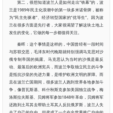
第二，很想知道波兰人是如何走出“铁幕”的，波
兰是1989年民主化浪潮中的第一块多米诺骨牌，被称
为“民主先驱者”、经济转型国家的“优等生”。因为波
兰在很多方面是先行者，大家很渴望了解这块土地上
发生的变化，它做的每一步都值得关注。
秦晖：这个事情是这样的，中国曾经有一段时间
与苏联交恶，毛泽东时代晚期就特别强调马克思对沙
俄专制帝国的揭露。马克思认为当时的沙俄是最反
动、最落后的欧洲宪兵，而波兰争取独立民主的斗争
是抵抗沙皇的先进力量，是维护欧洲文明的屏障。而
且在波兰亡国期间，很多波兰人跑到世界各地参加斗
争，像普瓦斯基、科什秋斯克参加美国独立战争，梅
洛斯拉夫斯基、贝姆将军参加1848年革命，贝姆将军
还跑到土耳其去帮助土耳其人反抗俄罗斯，波兰人失
去了自己的自由，却变成了一个在全世界推广自由的