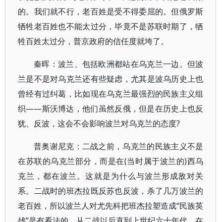
的。我们就不行，老百姓是受不得委屈的。但俄罗斯
牺牲老百姓也不能太过分，毕竟不是苏联时期了，牺
牲百姓太过分，普京政府的信任度就垮了。
秦晖：波兰、包括欧洲都站在乌克兰一边。但波
兰是不是对乌克兰还有些疑虑，尤其是波乌历史上也
曾经有过纠葛，比如现在乌克兰最强烈的民族主义组
织——斯沃博达，他们虽然反俄，但是在历史上也反
犹、反波，这会不会影响波兰对乌克兰的态度?
普奥谢尼克：二战之前，乌克兰的民族主义不是
在苏联的乌克兰部分，而是在(当时属于波兰的)西乌
克兰，都在波兰。这就是为什么与波兰形成敌对关
系。二战时的班杰拉既反苏也反波，杀了几万波兰的
老百姓，所以波兰人对尤先科把班杰拉塑造成“民族英
雄”是有看法的。从二战以后直到上世纪六十年代，在