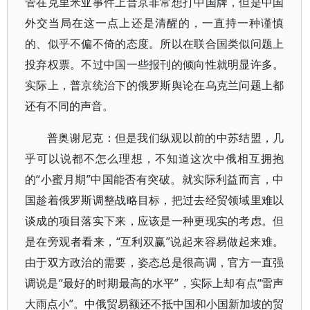
管在克里米亚事件上普京非常想打中国牌，但是中国
外交当局在这一点上还是清醒的，一直持一种谨慎
的、似乎不偏不倚的态度。所以在联合国类似问题上
投弃权票。不过中国一些报刊的倾向性就明显许多。
实际上，普京统治下的俄罗斯舆论在乌克兰问题上都
还有不同的声音。
普奥谢尼克：但是我们纵观以前的中苏结盟，几
乎可以说都不怎么理想，不知道这次中俄相互拥抱
的“小蜜月期”中国能否有突破。就实际利益而言，中
国趁着俄罗斯调整战略目标，把过去经贸领域里难以
谈成的项目落实下来，应该是一种更现实的考虑。但
是在旁观者看来，“互利双赢”说起来容易做起来难。
由于双方政治的需要，姿态总是很高调，官方一直强
调说是“最好的时期最高的水平”，实际上却有点“雷声
大雨点小”。中俄贸易额还不抵中国和小国新加坡的贸