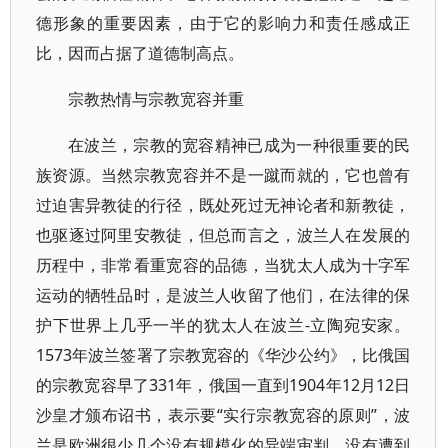
德形象的重要因素，由于它的影响力和责任感成正
比，因而占据了道德制高点。
宗教热情与宗教宽容并重
在波兰，宗教的宽容精神已成为一种很重要的民
族资源。当然宗教宽容并不是一蹴而就的，它也曾有
过迫害异教徒的行径，既处死过无神论者和新教徒，
也驱逐过阿里安教徒，但总而言之，波兰人在发展的
历程中，非常看重宽容的品德，当犹太人成为十字军
运动的牺牲品时，是波兰人收留了他们，在法律的保
护下世界上几乎一半的犹太人在波兰-立陶宛安家。
1573年波兰签署了宗教宽容的《华沙公约》，比俄国
的宗教宽容早了331年，俄国一直到1904年12月12日
沙皇才颁布诏书，表示要“实行宗教宽容的原则”，波
兰是欧洲很少几个没有规模化的异端审判、没有遭到