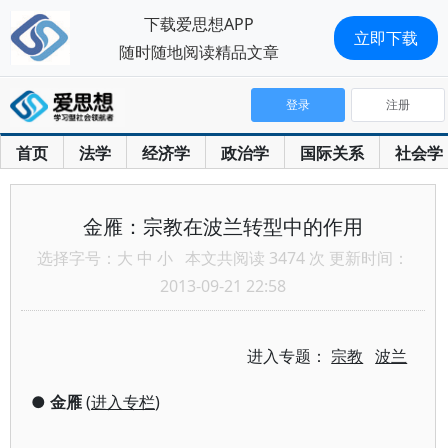
下载爱思想APP
立即下载
随时随地阅读精品文章
登录
注册
首页
法学
经济学
政治学
国际关系
社会学
金雁：宗教在波兰转型中的作用
选择字号：
大
中
小
本文共阅读 3474 次 更新时间：
2013-09-21 22:58
进入专题：
宗教
波兰
●
金雁
(
进入专栏
)