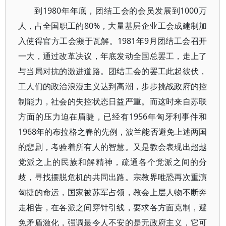
到1980年年底，团结工会的会员发展到1000万
人，占全国职工的80%，大量基层企业工会成建制加
入使得官方工会濒于瓦解。1981年9月团结工会召开
一大，通过改革决议，年底发动全国总罢工，走上了
与当局对抗的激进道路。团结工会的罢工此起彼伏，
工人们的政治浪漫主义达到高潮，步步挑战政府的控
制能力，社会的失控状态日益严重。而这时来自苏联
方面的压力迫在眉睫，已经有1956年匈牙利事件和
1968年的布拉格之春的先例，波兰能否避免上述两国
的悲剧，考验着所有人的智慧。又是教会表现出超越
党派之上的民族和解精神，疏通各个党派之间的分
歧，寻找摆脱危机的共同出路。宗教界唯恐再次重演
匈捷的命运，国家被苏军占领，教会上层人物不断奔
走相告，在各派之间穿针引线，要求各方面克制，避
免矛盾激化，强调最令人不安的是无政府主义，它可