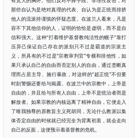
有宽大的胸怀。他们反对不择手段、非理性攻击，对
那些自认为是绝对真理的代表、自认为是正统而排挤
他人的流派持谨慎的怀疑态度。在波兰人看来，凡是
容不下其他信仰的人，证明的恰恰是虚弱，而不是自
信和强大。这种“打着维护基督教纯洁性的幌子”靠打
压异己保证自己存在的派别只不过是霸道的宗派主
义，所具有的不过是“宗教审判官”专横和排他性，如
果只承认自己的自由而否定别人的自由，通过垄断真
理而占居主导、施行暴政，对这样的“超正统”不但要
时刻警惕还要给与揭露。在波兰中的宗教中，上帝是
自由的，并且给与所有人自由，上帝不是统治者而是
解放者。如果宗教的内核远离了精神自由，它便走入
了唯我独尊的原教旨主义死胡同，无论什么教派以集
体否定自由的时候就已经完全为背离初衷，就会走向
自己的反面，这便预示着基督教的危机。