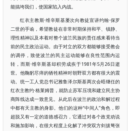
能搞垮我们，使国家陷入内战。
红衣主教斯·维辛斯基屡次向教徒宣讲约翰·保罗
二世的手谕，希望教徒在非常时期保持和平、镇静、
理性精神以及本着对整个波兰民族的责任感来看待当
前的民主政治运动。由于对立的双方都能够接受教会
的调停，致使波兰的民主运动能够在良性范围内运
转，而斯·维辛斯基却积劳成疾于1981年5月26日逝
世。他鞠躬尽瘁的牺牲精神对朝野双方都有很大的震
动。统一工人党总书记雅鲁泽尔斯基两次会晤继任的
红衣主教约·格莱姆普，就防止苏军压境和建立民主协
商阵线达成一致意见。从此后在波兰的政治和解过程
中都有天主教的身影。他们的这种“中间人”角色，即
超脱又有一定的道德感召力，它通过对各个政党劝说
和施加影响，在很大程度上化解了冲突双方剑拔弩张