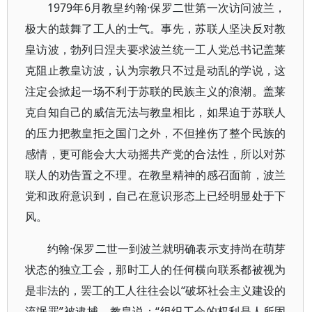
1979年6月教皇约翰·保罗二世第一次访问波兰，
极大的鼓舞了工人的士气。事先，苏联人坚决反对教
皇访波，勃列日涅夫要求波兰统一工人党总书记盖莱
克阻止教皇访波，认为宗教只不过是动乱的学说，这
注定会掀起一场不利于苏联的民族主义的浪潮。盖莱
克自知自己的威信无法与教皇相比，如果迫于苏联人
的压力把教皇拒之国门之外，不但挫伤了整个民族的
感情，更可能会大大动摇共产党的合法性，所以对苏
联人的劝告置之不理。在教皇精神的感召面前，波兰
党和政府意识到，自己在意识形态上已经明显处于下
风。
约翰·保罗二世一到波兰就明确表示支持尚在萌芽
状态的独立工会，那时工人的任何横向联系都被视为
是非法的，罢工的工人往往会以“破坏社会主义建设的
流氓罪”被逮捕。教皇说：“组织工会的权利是人所固