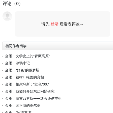
评论（0）
请先
登录
后发表评论～
评论
相同作者阅读
金雁：文学史上的“青藏高原”
金雁：涂鸦小记
金雁：“好色”的俄罗斯
金雁：被树叶掩盖的真相
金雁：帕尔乌斯：“红色”007
金雁：我如何开始东欧问题研究
金雁：蒙古vs罗斯——毁灭还是重生
金雁：读不懂的高尔基
金雁：“冰冻”时期