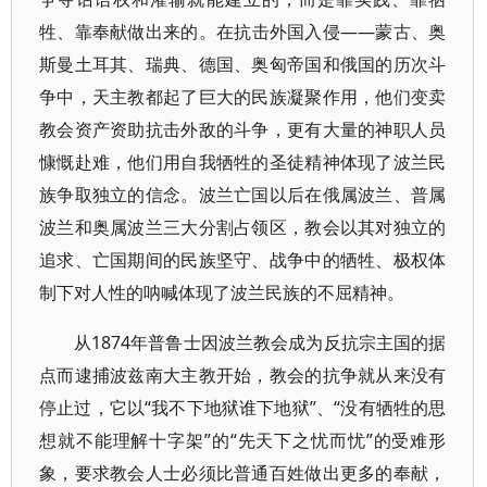
牲、靠奉献做出来的。在抗击外国入侵——蒙古、奥
斯曼土耳其、瑞典、德国、奥匈帝国和俄国的历次斗
争中，天主教都起了巨大的民族凝聚作用，他们变卖
教会资产资助抗击外敌的斗争，更有大量的神职人员
慷慨赴难，他们用自我牺牲的圣徒精神体现了波兰民
族争取独立的信念。波兰亡国以后在俄属波兰、普属
波兰和奥属波兰三大分割占领区，教会以其对独立的
追求、亡国期间的民族坚守、战争中的牺牲、极权体
制下对人性的呐喊体现了波兰民族的不屈精神。
从1874年普鲁士因波兰教会成为反抗宗主国的据
点而逮捕波兹南大主教开始，教会的抗争就从来没有
停止过，它以“我不下地狱谁下地狱”、“没有牺牲的思
想就不能理解十字架”的“先天下之忧而忧”的受难形
象，要求教会人士必须比普通百姓做出更多的奉献，