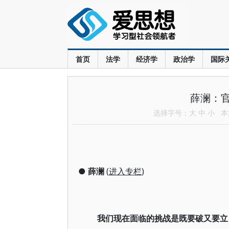
首页
法学
经济学
政治学
国际
薛澜：
选择字号：
大
中
小
本文
●
薛澜
(
进入专栏
)
我们现在面临的挑战是既要破又要立