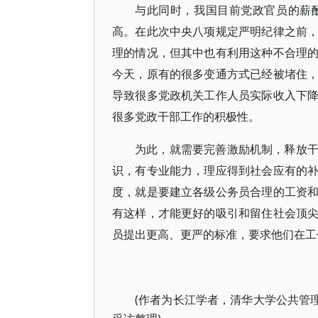
与此同时，我国目前党政官员的薪
高。在此次中央八项规定严明纪律之前
理的情况，但其中也有利用这种不合理
今天，原有的很多变通方式已经被堵住
导致很多党政机关工作人员实际收入下
很多党政干部工作的积极性。
为此，就需要完善激励机制，释放
识，有专业能力，理应得到社会应有的
度，就是要建立各级公务员合理的工资
有这样，才能更好的吸引和留住社会顶
员提出更高、更严的标准，要求他们在工
(作者为长江学者，清华大学公共管