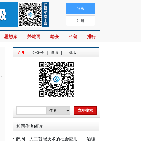
登录
注册
思想库
关键词
笔会
科普
排行
|
|
|
APP
公众号
微博
手机版
相同作者阅读
薛澜：人工智能技术的社会应用——治理挑战