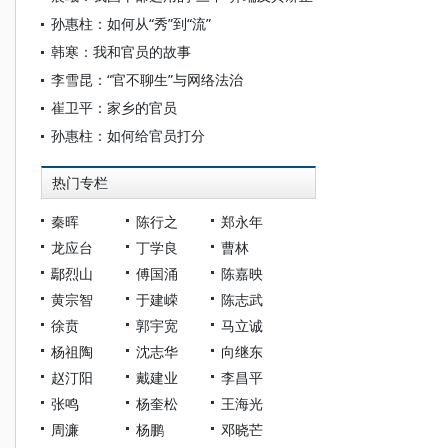
孙惠柱：如何从“秀”到“流”
韩寒：我和官员的故事
李雪昆：“官不聊生”与网络法治
崔卫平：家乡的官员
孙惠柱：如何给官员打分
热门专栏
秦晖
陈行之
郑永年
龙应台
丁学良
曹林
鄢烈山
傅国涌
陈嘉映
黄宗智
于建嵘
陈志武
徐贲
郭宇宽
马立诚
杨祖陶
沈志华
向继东
赵汀阳
戴建业
李昌平
张鸣
杨奎松
王海光
周濂
杨鹏
邓晓芒