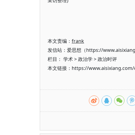
采访整理)
本文责编：
frank
发信站：爱思想（https://www.aisixian
栏目：
学术
>
政治学
>
政治时评
本文链接：https://www.aisixiang.com/d