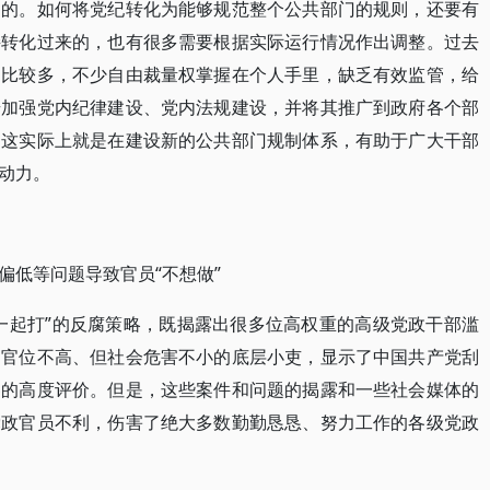
别的。如何将党纪转化为能够规范整个公共部门的规则，还要有
接转化过来的，也有很多需要根据实际运行情况作出调整。过去
洞比较多，不少自由裁量权掌握在个人手里，缺乏有效监管，给
步加强党内纪律建设、党内法规建设，并将其推广到政府各个部
，这实际上就是在建设新的公共部门规制体系，有助于广大干部
动力。
偏低等问题导致官员“不想做”
一起打”的反腐策略，既揭露出很多位高权重的高级党政干部滥
多官位不高、但社会危害不小的底层小吏，显示了中国共产党刮
界的高度评价。但是，这些案件和问题的揭露和一些社会媒体的
党政官员不利，伤害了绝大多数勤勤恳恳、努力工作的各级党政