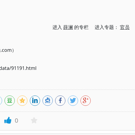
进入
薛澜
的专栏 进入专题：
官员
g.com）
ata/91191.html
0