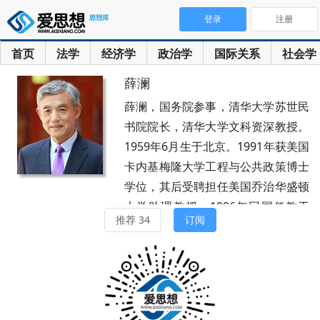
登录
注册
首页
法学
经济学
政治学
国际关系
社会学
薛澜
薛澜，国务院参事，清华大学苏世民
书院院长，清华大学文科资深教授。
1959年6月生于北京。1991年获美国
卡内基梅隆大学工程与公共政策博士
学位，其后受聘担任美国乔治华盛顿
大学助理教授。1996年回国任教于
推荐 34
订阅
清华大学。2000-2018年，曾先后担
任清华大学公共管理学院副院长，常
务副院长，院长。现兼任清华大学人
工智能国际治理研究院院长，清华大
学中国科技政策研究中心主任，清华