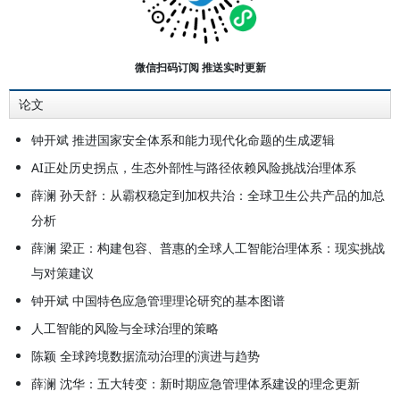
大学全球可持续发展研究院联席院
长，国务院学位委员会公共管理学科
评议组联合召集人，国家新一代人工
微信扫码订阅 推送实时更新
智能治理专业委员会主任，中国科学
论文
技术协会第十届全国委员会常务委员
会委员，美国卡内基梅隆大学兼职教
钟开斌 推进国家安全体系和能力现代化命题的生成逻辑
授，美国布鲁金斯学会非常任高级研
AI正处历史拐点，生态外部性与路径依赖风险挑战治理体系
究员，联合国可持续发展解决方案网
薛澜 孙天舒：从霸权稳定到加权共治：全球卫生公共产品的加总
络理事会成员，联合国公共行政专家
分析
委员会委员，联合国互联网治理论坛
薛澜 梁正：构建包容、普惠的全球人工智能治理体系：现实挑战
首届领导小组成员等。研究领域包
与对策建议
括：公共政策与公共管理，科技创新
钟开斌 中国特色应急管理理论研究的基本图谱
政策，危机管理及全球治理。曾获国
人工智能的风险与全球治理的策略
家自然科学基金委员会杰出青年基
陈颖 全球跨境数据流动治理的演进与趋势
金，教育部 “长江学者” 特聘教授，
复旦管理学杰出贡献奖，中国科学学
薛澜 沈华：五大转变：新时期应急管理体系建设的理念更新