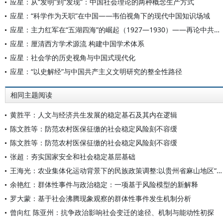
应星：从“发明”到“发现”：中国社会理论的两种概念生产方式
应星：“科学作为天职”在中国——韦伯视角下的现代中国知识场域
应星：主力红军在“五湖四海”的崛起（1927—1930）——再论中共革命的地理学视角
应星：厘清西方学术源流 构建中国学术体系
应星：社会学的历史视角与中国式现代化
应星：“以史解经”与中国共产主义文明研究的整全性路径
相同主题阅读
黄胜平：人文与经济共生发展的稳定基石及其内在逻辑
陈文胜等：防范农村医保征缴的社会稳定风险刻不容缓
陈文胜等：防范农村医保征缴的社会稳定风险刻不容缓
张超：夯实国家安全和社会稳定基层基础
王海光：农业集体化运动背景下的民族政策调整:以贵州省麻山地区“闹皇帝”事件的和平解决为例
余艳红：群体性事件与政治稳定：一项基于风险模型的新解释
罗大蒙：基于社会沸腾现象观察的群体性事件发生机制分析
曾向红 陈亚州：抗争政治影响社会变迁的途径、机制与能动性初探