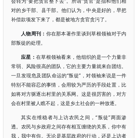
会转为“要把贪官整下去”。所谓“贪官”是指和他们相
对的乡干部、县干部。他们认为，中央是好的，早把
补偿款项发下来了，都是被地方贪官贪污了。
人物周刊：
你在那本著作里谈到草根领袖对于内
部叛徒的处理。
应星：
在草根领袖看来，他组织的是一个力量非
常弱、风险很高的团队，它的主要力量就来自团结。
一旦发现危及团队命运的“叛徒”，对领袖来说是一件
特别不能容忍的事情，会用较为严历的手段处置，比
如将对方驱逐出村里的关系网。这是很厉害的，对方
会在村里被人瞧不起，这是乡土社会的一种放逐。
其实在维稳者与上访农民之间，“叛徒”两面渗
透。农民与乡政府之间存有相互缠绕的关系，你中有
我，我中有你。无论是基层政府的行动，还是上访者