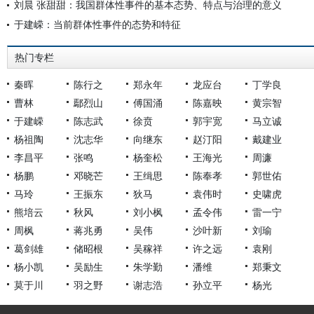
刘晨 张甜甜：我国群体性事件的基本态势、特点与治理的意义
于建嵘：当前群体性事件的态势和特征
热门专栏
秦晖
陈行之
郑永年
龙应台
丁学良
曹林
鄢烈山
傅国涌
陈嘉映
黄宗智
于建嵘
陈志武
徐贲
郭宇宽
马立诚
杨祖陶
沈志华
向继东
赵汀阳
戴建业
李昌平
张鸣
杨奎松
王海光
周濂
杨鹏
邓晓芒
王缉思
陈奉孝
郭世佑
马玲
王振东
狄马
袁伟时
史啸虎
熊培云
秋风
刘小枫
孟令伟
雷一宁
周枫
蒋兆勇
吴伟
沙叶新
刘瑜
葛剑雄
储昭根
吴稼祥
许之远
袁刚
杨小凯
吴励生
朱学勤
潘维
郑秉文
莫于川
羽之野
谢志浩
孙立平
杨光