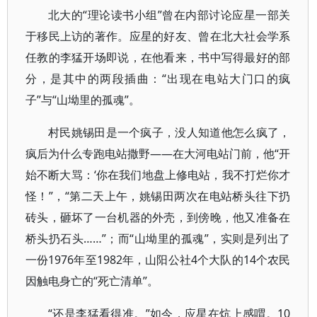
北大的“理论读书小组”曾在内部讨论应星一部关
于移民上访的著作。应星的好友、曾在北大社会学系
任教的李猛开场即说，在他看来，书中写得最好的部
分，是其中的两段插曲：“出现在电站大门口的疯
子”与“山坳里的孤魂”。
村民姚锡田是一个疯子，没人知道他怎么疯了，
疯后为什么专跑电站撒野——在大河电站门前，他“开
始不断大骂：‘你在我们地盘上修电站，我不打烂你才
怪！”，“第二天上午，姚锡田两次在电站桥头往下扔
砖头，砸坏了一台机器的外壳，到傍晚，他又准备在
桥头扔石头……”；而“山坳里的孤魂”，实则是列出了
一份1976年至1982年，山阳公社4个大队的14个农民
因触电身亡的“死亡清单”。
“还是李猛看得准。”如今，应星在炕上感喟。10