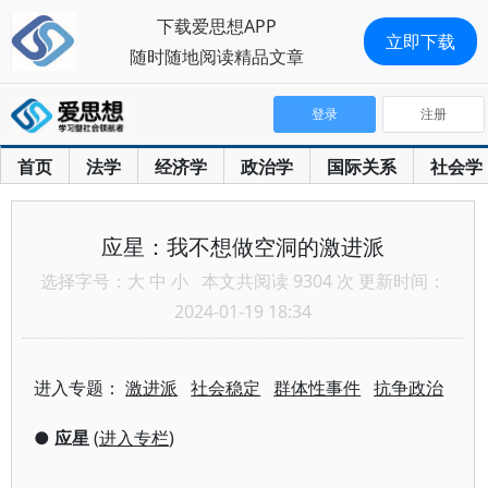
下载爱思想APP
立即下载
随时随地阅读精品文章
登录
注册
首页
法学
经济学
政治学
国际关系
社会学
应星：我不想做空洞的激进派
选择字号：
大
中
小
本文共阅读 9304 次 更新时间：
2024-01-19 18:34
进入专题：
激进派
社会稳定
群体性事件
抗争政治
●
应星
(
进入专栏
)