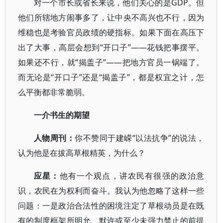
对一个市长或省长来说，他们关心的是GDP。但
他们所辖地方闹事多了，让中央不高兴也不行，因为
维稳也是考验官员政绩的硬指标。如果下面在高压下
出了大事，高层会想到“开口子”——花钱把事摆平。
如果还不行，就“揭盖子”——把地方官员一锅端了。
而无论是“开口子”还是“揭盖子”，都是权宜之计，怎
么平衡都非常脆弱。
一介书生的期望
人物周刊：
你不赞同于建嵘“以法抗争”的说法，
认为他是在拔高草根精英，为什么？
应星：
他有一个观点，讲农民有很强的政治意
识，农民在为权利而奋斗。我认为他忽略了这样一些
问题：一是政治合法性的困境注定了草根动员是在既
有的制度框架所明允、默许或至少未强力禁止的前提