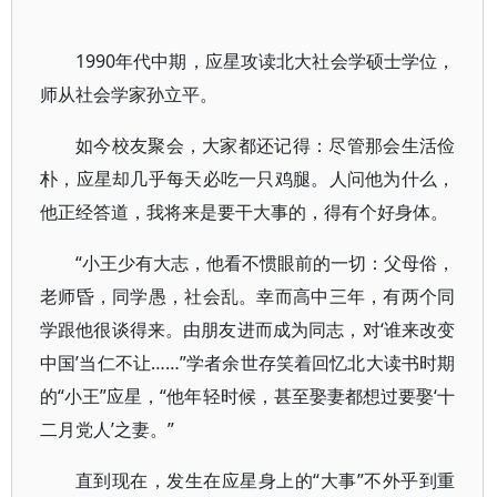
1990年代中期，应星攻读北大社会学硕士学位，
师从社会学家孙立平。
如今校友聚会，大家都还记得：尽管那会生活俭
朴，应星却几乎每天必吃一只鸡腿。人问他为什么，
他正经答道，我将来是要干大事的，得有个好身体。
“小王少有大志，他看不惯眼前的一切：父母俗，
老师昏，同学愚，社会乱。幸而高中三年，有两个同
学跟他很谈得来。由朋友进而成为同志，对‘谁来改变
中国’当仁不让……”学者余世存笑着回忆北大读书时期
的“小王”应星，“他年轻时候，甚至娶妻都想过要娶‘十
二月党人’之妻。”
直到现在，发生在应星身上的“大事”不外乎到重