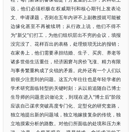
说，他们必须积极在权威期刊和核心期刊上发表论
文、申请课题，否则在五年内评不上副教授就可能被
边缘化甚至不再被续聘；从行政上说，他们不得不
为“新父”们打工，为他们组织层出不穷的会议，填报
没完没了、花样百出的表格，处理烦琐无比的报销；
在家务上，他们需要承担结婚、生子、买房、养老等
诸多世俗生活重任，经济困窘与房价飞涨、精力有限
与事务繁重构成了尖锐的矛盾。此外还有一个人们以
前很少注意到的问题。这五六年往往也是年轻学者的
学术研究面临转型的关键时刻：从以前追随自己博士
生导师的问题意识做论文，到现在进入“博士后”阶段
应该自己谋求突破高度专门化、定型化的研究套路，
独立地提出新的问题域，独立地嫁接复杂的传统，独
立地摸索分析的路数。对他们所面临的处境和压力来