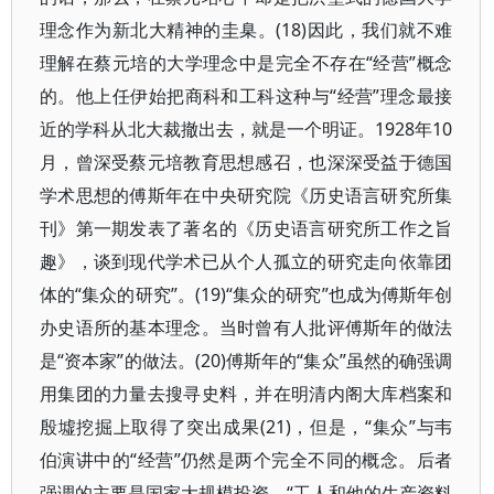
理念作为新北大精神的圭臬。(18)因此，我们就不难
理解在蔡元培的大学理念中是完全不存在“经营”概念
的。他上任伊始把商科和工科这种与“经营”理念最接
近的学科从北大裁撤出去，就是一个明证。1928年10
月，曾深受蔡元培教育思想感召，也深深受益于德国
学术思想的傅斯年在中央研究院《历史语言研究所集
刊》第一期发表了著名的《历史语言研究所工作之旨
趣》，谈到现代学术已从个人孤立的研究走向依靠团
体的“集众的研究”。(19)“集众的研究”也成为傅斯年创
办史语所的基本理念。当时曾有人批评傅斯年的做法
是“资本家”的做法。(20)傅斯年的“集众”虽然的确强调
用集团的力量去搜寻史料，并在明清内阁大库档案和
殷墟挖掘上取得了突出成果(21)，但是，“集众”与韦
伯演讲中的“经营”仍然是两个完全不同的概念。后者
强调的主要是国家大规模投资、“工人和他的生产资料