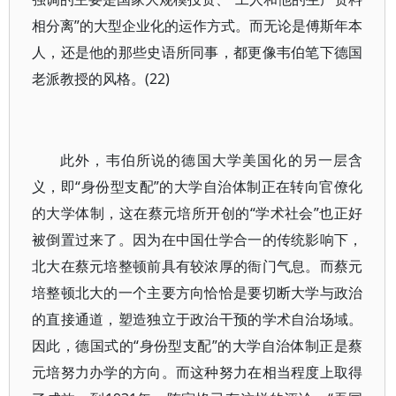
相分离”的大型企业化的运作方式。而无论是傅斯年本
人，还是他的那些史语所同事，都更像韦伯笔下德国
老派教授的风格。(22)
此外，韦伯所说的德国大学美国化的另一层含
义，即“身份型支配”的大学自治体制正在转向官僚化
的大学体制，这在蔡元培所开创的“学术社会”也正好
被倒置过来了。因为在中国仕学合一的传统影响下，
北大在蔡元培整顿前具有较浓厚的衙门气息。而蔡元
培整顿北大的一个主要方向恰恰是要切断大学与政治
的直接通道，塑造独立于政治干预的学术自治场域。
因此，德国式的“身份型支配”的大学自治体制正是蔡
元培努力办学的方向。而这种努力在相当程度上取得