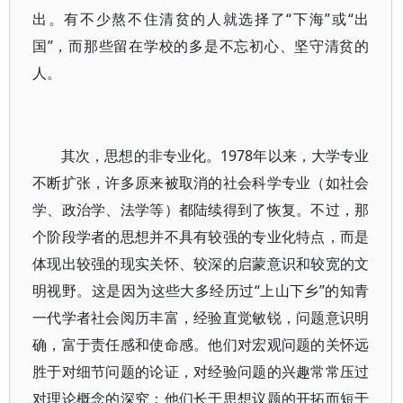
出。有不少熬不住清贫的人就选择了“下海”或“出
国”，而那些留在学校的多是不忘初心、坚守清贫的
人。
其次，思想的非专业化。1978年以来，大学专业
不断扩张，许多原来被取消的社会科学专业（如社会
学、政治学、法学等）都陆续得到了恢复。不过，那
个阶段学者的思想并不具有较强的专业化特点，而是
体现出较强的现实关怀、较深的启蒙意识和较宽的文
明视野。这是因为这些大多经历过“上山下乡”的知青
一代学者社会阅历丰富，经验直觉敏锐，问题意识明
确，富于责任感和使命感。他们对宏观问题的关怀远
胜于对细节问题的论证，对经验问题的兴趣常常压过
对理论概念的深究；他们长于思想议题的开拓而短于