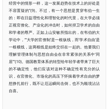
经营中的情形一样，这一发展趋势在技术上的好处是
不容置疑的”(9)。不过，有一个思想是贯穿韦伯一生
的：即在日益理性化和理智化的时代里，在大学必须
正视官僚化、产业化的冲击时，如何捍卫学术的自由
和学者的尊严。正如上山安敏所指出的，在韦伯的大
学论中，“‘大学的官僚制’是一根纵线，而‘学术自由’是
一根横线，这两根线是始终交织在一起的。他要我们
理解管理体制与思想自由会在非常紧张的关系中‘同
居’”(10)。德国教育体系的转型给年轻学者带来了巨大
的不确定性，他们应该对这种不确定性有充分的认
识，在官僚化、市场化的高压下怀揣着学术自由的梦
想挣扎前行，既不让厄运瞬间击倒，也不为顺境沾沾
自喜。