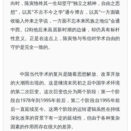
向时，陈寅恪终其一生却坚守“独立之精神，自由之思
想”，以其“不古不今之学”通今博古，以其“一方面吸
收输入外来之学说，一方面不忘本来民族之地位”会通
中西。(28)他后来虽居新时潮的边缘，却仍具有标杆
性意义。正是在这点上，陈寅恪与韦伯对学术自由的
守护是完全一致的。
中国当代学术的复兴是随着思想解放、改革开放
的大潮而出现的。这是继清末民初之后中国学术环境
的第二次巨变。这次巨变也分为两个阶段：第一个阶
段自1978年到1995年前后，第二个阶段自1995年前
后一直延续至今。这两个阶段的运转逻辑虽然在持续
深化改革的背景下有一定的延续性，但由于各种复杂
因素的作用而存在很大的差异。