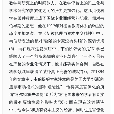
教学与研究上的时间张力、在教学评价上的民主化与
学术研究的贵族化之间的张力更加强化。这几点使科
学在某种程度上成了围绕专业而经营的职业。相对韦
伯早期的思想，他在1917年对德国教育体系的转型的
态度更加复杂。在《新教伦理与资本主义精神》中，
韦伯所表达的是对“狭隘的专家没有头脑”的深切忧虑
(6)；而在现在这篇演讲中，韦伯所强调的是“科学已
经踏入了一个前所未知的专业化阶段”，“一个人只有
在严格的专业化情况下，他才能确实体会到，自己在
科学领域里获得了某种真正完善的成就”(7)。在1894
年的文章中，韦伯提醒大家注意的是美国大学“活跃的
股票市场模式的那种危险性”，他将高度官僚化的所
谓“阿尔特霍夫体制”直斥为“对德国未来的学者有直接
的带有腐蚀性质的影响力”(8)；而在现在这篇演讲
中，他承认“和所有资本主义的经营，同时也是官僚化