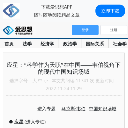
下载爱思想APP
立即下载
随时随地阅读精品文章
登录
注册
首页
法学
经济学
政治学
国际关系
社会学
应星：“科学作为天职”在中国——韦伯视角下
的现代中国知识场域
选择字号：
大
中
小
本文共阅读 11741 次 更新时间：
2022-11-24 11:29
进入专题：
马克斯·韦伯
中国知识场域
●
应星
(
进入专栏
)