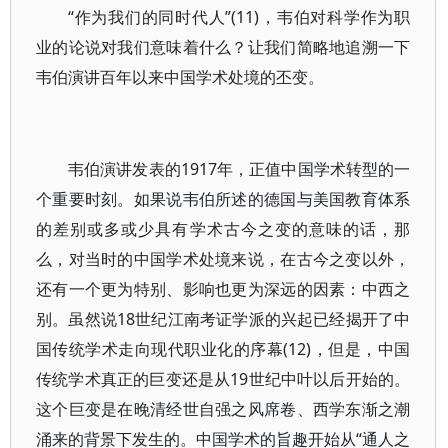
“作为我们的同时代人”(11)，韦伯对科学作为职
业的论说对我们意味着什么？让我们简略地追溯一下
韦伯演讲百年以来中国学术处境的丕变。
韦伯演讲发表的1917年，正值中国学术转型的一
个重要时刻。如果说韦伯所述的德国与美国教育体系
的差别或多或少具有学术古今之变的意味的话，那
么，对当时的中国学术处境来说，在古今之变以外，
还有一个更为特别、影响也更为深远的因素：中西之
别。虽然说18世纪江南考证学派的兴起已经揭开了中
国传统学术走向现代职业化的序幕(12)，但是，中国
传统学术真正的巨变还是从19世纪中叶以后开始的。
这个巨变是在晚清经世自强之风席卷、西学东渐之潮
涌来的背景下发生的。中国学术的旨趣开始从“通人之