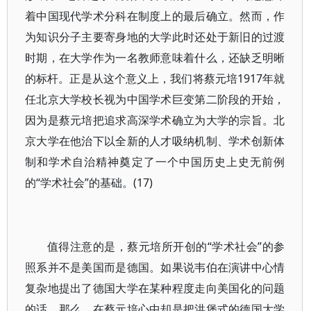
着中国现代学术分科在制度上的最后确立。然而，作
为知识分子主要寄身地的大学此时还处于新旧的过渡
时期，在大学作为一名教师意味着什么，还缺乏明晰
的标杆。正是从这个意义上，我们将蔡元培1917年就
任北京大学校长视为中国学术巨变第二阶段的开始，
因为是蔡元培把追求高深学术确立为大学的宗旨。北
京大学在他治下以全新的人才吸纳机制、学术创新体
制和学术自治精神奠定了一个中国历史上史无前例
的“学术社会”的基础。(17)
值得注意的是，蔡元培所开创的“学术社会”的参
照系并不是美国而是德国。如果说韦伯在演讲中心情
复杂地提出了德国大学在某种程度走向美国化的问题
的话，那么，在蔡元培心中却是把洪堡式的德国大学