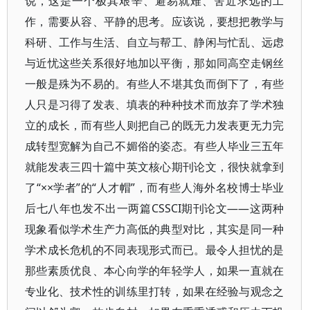
说，这是一个极其艰辛、避易就难、舍近求远的工
作，需要从容、平静的思考。应该说，要想把教学与
科研、工作与生活、自立与帮工、静闲与忙乱、远虑
与近忧这些关系很好地加以平衡，那如同高空走钢丝
一般是殊为不易的。有些人不堪其负而倒下了，有些
人只是习得了发表、填表的种种技术而放弃了学术独
立的成长，而有些人则把自己的既无力发表更无力完
成转型宽解为自己不媚俗的姿态。有些人毕业三五年
就能发表三四十篇中英文核心期刊论文，很快就拿到
了“××学者”的“人才帽”，而有些人海外名校博士毕业
后七八年也发不出一两篇CSSCI期刊论文——这两种
现象看似学术生产力高低的典型对比，其实是同一种
学术成长危机的不同表现形式而已。最令人担忧的是
那些素质优良、本心向学的年轻学人，如果一直就在
专业化、技术性的训练里打转，如果在经验与观念之