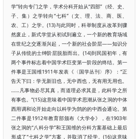
学”转向专门之学，学术分科开始从“四部”（经、史、
子、集）之学转向“七科”（文、理、法、商、医、
农、工）之学。(13)与此同时，科举制度从改革到骤
然废止，新式学堂从初试到遍立，一个新的教育场域
在世纪之交逐渐兴起，一个新的社会阶层——知识分
子从传统的士绅阶层脱胎而出。(14)到民国初年，有
两个事件标志着中国学术巨变第一阶段的终结。第一
件事是王国维1911年发表《〈国学丛刊〉序》：“正
告天下曰：学无新旧也，无中西也，无有用无用也。
……凡事物必尽其真，而道理必求其是，此科学之所
有事也。”(15)这意味着中国学术思潮从张之洞的中体
西用调和论开始走向以科学为鹄的的中西会通论。第
二件事是1912年教育部颁布《大学令》，在1903年
张之洞的“八科分学”和王国维的分科方案基础上最后
形成了“七科之学”方案，并取消了经学。(16)这意味