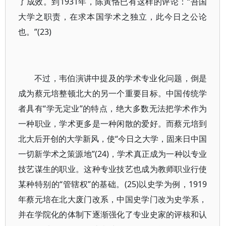
了成效。到1931年，陈寅恪已有这样的评论：“吾国
大学之职责，在求本国学术之独立，此今日之公论
也。”(23)
不过，韦伯演讲中提及的学术专业化问题，倒是
成为蔡元培整顿北大的另一个重要目标。中国传统学
者具有“学无定业”的特点，绝大多数无法把学术作为
一种职业，学术更多是一种闲散的爱好。而蔡元培到
北大后开创的大学新风，使“今日之大学，固来日中国
一切新学术之策源地”(24)，学术真正成为一种以专业
技艺谋生的职业。这种专业技艺也成为教师职业行使
某种特别的“管辖权”的基础。(25)以史学为例，1919
年蔡元培在北大废门改系，中国史学门改为史学系，
并在学院化的体制下逐渐强化了专业史家的评核和认