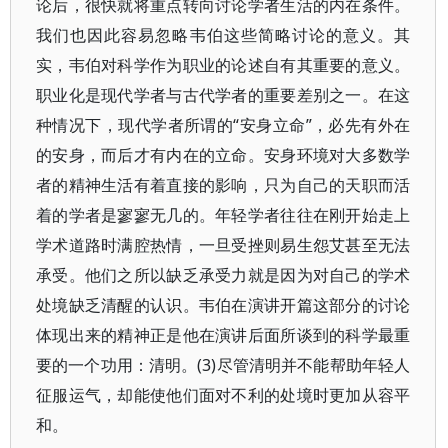
论后，很快就将重点转向讨论学者生活的内在条件。
我们也因此容易忽略韦伯这些简略讨论的意义。其
实，韦伯对科学作为职业的论述自有其重要的意义。
职业化是现代学者与古代学者的重要差别之一。在这
种情况下，现代学者所谓的“安身立命”，必先有外在
的安身，而后才有内在的立命。安身环境对大多数学
者的精神生活有着直接的影响，只为自己的天职而活
着的学者是寥寥无几的。年轻学者往往在刚开始走上
学术道路时满腔热情，一旦受挫则易生怨艾甚至无法
承受。他们之所以缺乏承受力就是因为对自己的学术
处境缺乏清醒的认识。韦伯在演讲开篇这部分的讨论
体现出来的精神正是他在演讲后面所谈到的科学最重
要的一个功用：清明。(3)尽管清明并不能帮助年轻人
征服运气，却能使他们面对不利的处境时更加从容平
和。