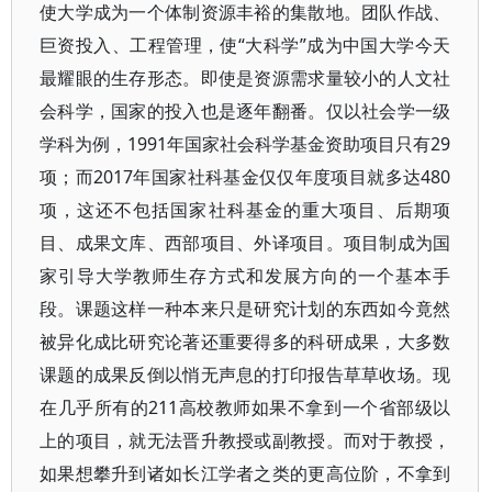
使大学成为一个体制资源丰裕的集散地。团队作战、
巨资投入、工程管理，使“大科学”成为中国大学今天
最耀眼的生存形态。即使是资源需求量较小的人文社
会科学，国家的投入也是逐年翻番。仅以社会学一级
学科为例，1991年国家社会科学基金资助项目只有29
项；而2017年国家社科基金仅仅年度项目就多达480
项，这还不包括国家社科基金的重大项目、后期项
目、成果文库、西部项目、外译项目。项目制成为国
家引导大学教师生存方式和发展方向的一个基本手
段。课题这样一种本来只是研究计划的东西如今竟然
被异化成比研究论著还重要得多的科研成果，大多数
课题的成果反倒以悄无声息的打印报告草草收场。现
在几乎所有的211高校教师如果不拿到一个省部级以
上的项目，就无法晋升教授或副教授。而对于教授，
如果想攀升到诸如长江学者之类的更高位阶，不拿到