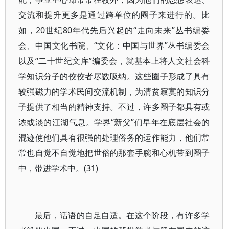
交流和提升更多是通过跨单位的圈子来进行的。比
如，20世纪80年代先后兴起的“走向未来”丛书编委
会、中国文化书院、“文化：中国与世界”丛书编委会
以及“二十世纪文库”编委会，就基本上将人文社会科
学知识分子的佼佼者尽数吸纳。这些圈子形成了具有
较强磁力的学术民间交流机制，为清贫寂寞的知识分
子提供了相当的精神支持。不过，许多圈子都具有或
浓或淡的江湖气息。学界“新父”们早年在底层社会的
混迹使他们具有很强的处理俗务的运作能力，他们常
常也自觉不自觉地把世俗的那套手腕和心机带到圈子
中，带进学术中。(31)
最后，话语的自足自适。在这个阶段，有许多学