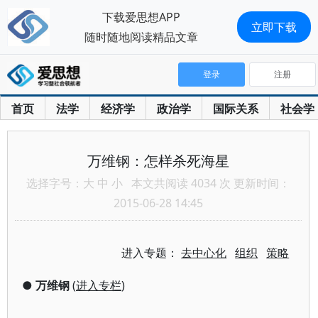
下载爱思想APP
立即下载
随时随地阅读精品文章
登录
注册
首页
法学
经济学
政治学
国际关系
社会学
万维钢：怎样杀死海星
选择字号：
大
中
小
本文共阅读 4034 次 更新时间：
2015-06-28 14:45
进入专题：
去中心化
组织
策略
●
万维钢
(
进入专栏
)