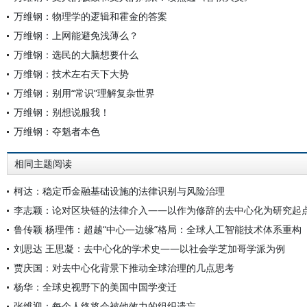
万维钢：物理学的逻辑和霍金的答案
万维钢：上网能避免浅薄么？
万维钢：选民的大脑想要什么
万维钢：技术左右天下大势
万维钢：别用“常识”理解复杂世界
万维钢：别想说服我！
万维钢：夺魁者本色
相同主题阅读
柯达：稳定币金融基础设施的法律识别与风险治理
李志颖：论对区块链的法律介入——以作为修辞的去中心化为研究起
鲁传颖 杨理伟：超越“中心—边缘”格局：全球人工智能技术体系重构
刘思达 王思凝：去中心化的学术史——以社会学芝加哥学派为例
贾庆国：对去中心化背景下推动全球治理的几点思考
杨华：全球史视野下的美国中国学变迁
张维迎：每个人终将会被他效力的组织遗忘