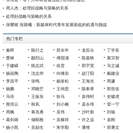
周人杰：处理好战略与策略的关系
处理好战略与策略的关系
张耀铭 张路曦：新媒体时代青年发展面临的机遇与挑战
热门专栏
秦晖
陈行之
郑永年
龙应台
丁学良
曹林
鄢烈山
傅国涌
陈嘉映
黄宗智
于建嵘
陈志武
徐贲
郭宇宽
马立诚
杨祖陶
沈志华
向继东
赵汀阳
戴建业
李昌平
张鸣
杨奎松
王海光
周濂
杨鹏
邓晓芒
王缉思
陈奉孝
郭世佑
马玲
王振东
狄马
袁伟时
史啸虎
熊培云
秋风
刘小枫
孟令伟
雷一宁
周枫
蒋兆勇
吴伟
沙叶新
刘瑜
葛剑雄
储昭根
吴稼祥
许之远
袁刚
杨小凯
吴励生
朱学勤
潘维
郑秉文