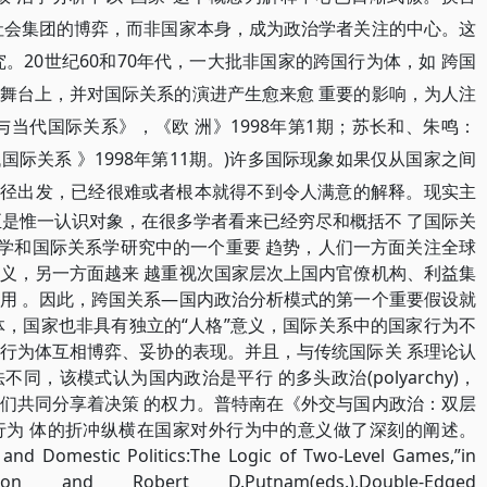
社会集团的博弈，而非国家本身，成为政治学者关注的中心。这
。20世纪60和70年代，一大批非国家的跨国行为体，如 跨国
舞台上，并对国际关系的演进产生愈来愈 重要的影响，为人注
当代国际关系》，《欧 洲》1998年第1期；苏长和、朱鸣：
际关系 》1998年第11期。)许多国际现象如果仅从国家之间
s)认知途径出发，已经很难或者根本就得不到令人满意的解释。现实主
至是惟一认识对象，在很多学者看来已经穷尽和概括不 了国际关
治学和国际关系学研究中的一个重要 趋势，人们一方面关注全球
义，另一方面越来 越重视次国家层次上国内官僚机构、利益集
用 。因此，跨国关系—国内政治分析模式的第一个重要假设就
体，国家也非具有独立的“人格”意义，国际关系中的国家行为不
种行为体互相博弈、妥协的表现。并且，与传统国际关 系理论认
看法不同，该模式认为国内政治是平行 的多头政治(polyarchy)，
们共同分享着决策 的权力。普特南在《外交与国内政治：双层
行为 体的折冲纵横在国家对外行为中的意义做了深刻的阐述。
and Domestic Politics:The Logic of Two-Level Games,”in
obson and Robert D.Putnam(eds.),Double-Edged