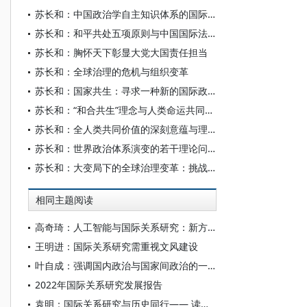
苏长和：中国政治学自主知识体系的国际传播
苏长和：和平共处五项原则与中国国际法理论体系的思索
苏长和：胸怀天下彰显大党大国责任担当
苏长和：全球治理的危机与组织变革
苏长和：国家共生：寻求一种新的国际政治文明
苏长和：“和合共生”理念与人类命运共同体之间的内在价值逻辑
苏长和：全人类共同价值的深刻意蕴与理论贡献
苏长和：世界政治体系演变的若干理论问题
苏长和：大变局下的全球治理变革：挑战与前景
相同主题阅读
高奇琦：人工智能与国际关系研究：新方法与新议题
王明进：国际关系研究需重视文风建设
叶自成：强调国内政治与国家间政治的一体化——商鞅治国思维的灵魂
2022年国际关系研究发展报告
袁明：国际关系研究与历史同行—— 读《国际关系研究的历史路径》