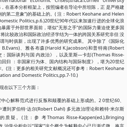
ternational Economic Crises(Ithaca:Cornell University
政治》一书，在基本分析框架上，按照编者在导论中所坦陈，正 是严格建
意象”)的基础上的。( 注：Robert Keohane and Helen
 Domestic
Politics,p.6.)20世纪90年代以来加速行进的全球化浪
地暴露于外部世界面前，堪似“无形之手”的国际力量迫使更多国
。将比较政治和国际政治经济学结为一体的跨国关系研究非但 没
谓与时俱新，出现了许多优秀的研究成果。 其中除了《国际化
Evans)、雅各布森(Harold
K.Jacobson)和普特南(Robert
交：国际谈判与国 内政治》，以及里斯—卡彭(Thomas Risse-
研究的回归 ：非国家行为体、国内结构与国际制度》，堪为20世纪
(注：更多的相关研究文献概况还可参考：Robert Keohane
ation and Domestic Politics,pp.7-10.)
现在以下三个方面：
中心解释范式进行反叛和颠覆的基础上形成的。2 0世纪60、
到罗伯特·达尔(Robert Dahl) 多元政治理论和赖特·米尔斯
疑。(注：参 考Thomas Risse-Kappen(ed.),Bringing
ck In,p.17.)政 治学分析中以“国家”这个概念为解释中心已日渐式微。换言