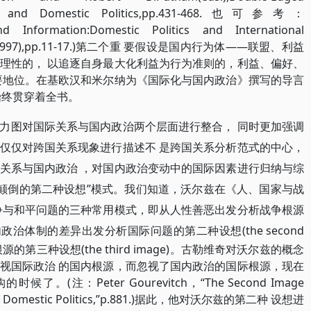
ning and Domestic Politics,pp.431-468.也可参考：
ons,and Information:Domestic Politics and
International
y Press,1997),pp.11-17.)第二个重 要假设是国内行为体——联盟、利益
理性的， 以追逐自身最大化利益为行为准则的，利益、偏好、
要地位。在基欧汉和米尔纳为《国际化与国内政治》撰写的导言
始终贯穿着全书。
力图对国际关系与国内政治两个层面进行整合， 同时更加强调
仅仅对跨国关系现象进行描述不 是跨国关系分析范式的中心，
关系与国内政治 ，对国内政治变动中的国际因素进行归纳与综
 颠倒的第二种设想”模式。我们知道，沃尔兹在《人、国家与战
争与和平问题的三种常用模式，即从人性善恶出发分析战争根源
e)，从国内政治体制的差异出发分析国际问题的第二种设想
(the second
的第三种设想(the third
image)。古勒维奇对沃尔兹的概念
视国际政治 的国内根源，而忽视了国内政治的国际根源，现在
注：Peter Gourevitch，“The Second Image
es of Domestic Politics,”p.881.)据此，他对沃尔兹的第二种 设想进