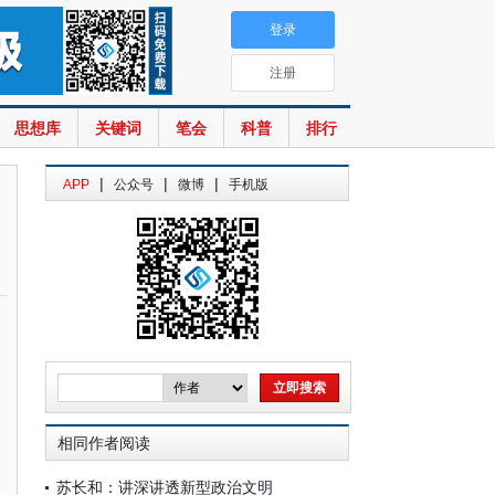
登录
注册
思想库
关键词
笔会
科普
排行
|
|
|
APP
公众号
微博
手机版
相同作者阅读
苏长和：讲深讲透新型政治文明