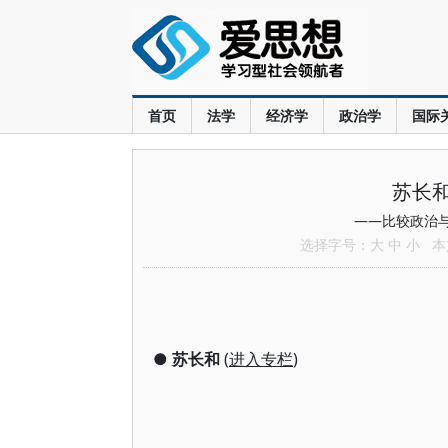
首页
法学
经济学
政治学
国际
苏长
——比较政治
选择字号：
大
中
小
本文
●
苏长和
(
进入专栏
)