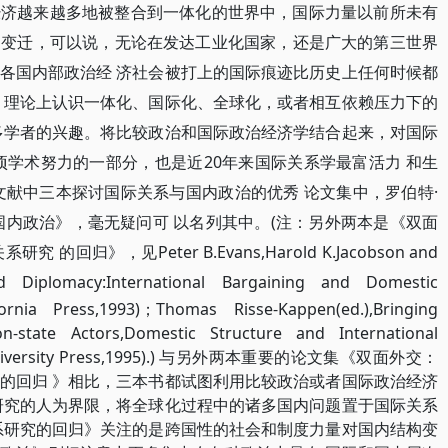
经济越来越多地被整合到一体化的世界中，国际力量以前所未有
的变迁，可以说，无论在发达工业化国家，还是广大的第三世界
各国内部政治经 济社会被打上的国际痕迹比历史上任何时候都
 理论上认识一体化、国际化、全球化，或者相互依赖压力下的
多学者的兴趣。将比较政治和国际政治经济学结合起来，对国际
项学术努力的一部分，也是近20年来国际关系学最富活力 和生
文献中三本探讨国际关系与国内政治的优秀 论文集中，罗伯特·
国内政治》，毫无疑问可 以名列其中。(注：另外两本是《双面
》，见Peter B.Evans,Harold K.Jacobson and
d Diplomacy:International Bargaining and Domestic
ifornia Press,1993)；Thomas Risse-Kappen(ed.),
Bringing
on-state Actors,Domestic Structure
and International
dge University Press,1995).) 与另外两本重要的论文集《双面外交：
的回归 》相比，三本书都试图利用比较政治或者国际政治经济
研究的人为界限，将全球化过程中的诸多国内问题置于国际关系
系研究的回归》关注的是跨国性的社会和制度力量对国内结构变