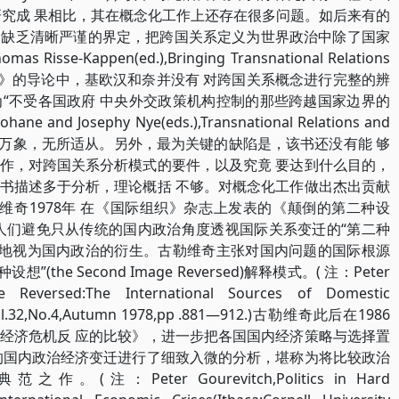
研究成 果相比，其在概念化工作上还存在很多问题。如后来有的
概念缺乏清晰严谨的界定，把跨国关系定义为世界政治中除了国家
e-Kappen(ed.),Bringing Transnational
Relations
与世界政治》的导论中，基欧汉和奈并没有 对跨国关系概念进行完整的辨
“不受各国政府 中央外交政策机构控制的那些跨越国家边界的
ohane and Josephy Nye(eds.),Transnational Relations and
作包罗万象，无所适从。另外，最为关键的缺陷是，该书还没有能 够
作，对跨国关系分析模式的要件，以及究竟 要达到什么目的，
书描述多于分析，理论概括 不够。对概念化工作做出杰出贡献
h)。古勒维奇1978年 在《国际组织》杂志上发表的《颠倒的第二种设
人们避免只从传统的国内政治角度透视国际关系变迁的“第二种
单地视为国内政治的衍生。古勒维奇主张对国内问题的国际根源
he Second Image Reversed)解释模式。( 注：Peter
Reversed:The International Sources
of Domestic
ion,Vol.32,No.4,Autumn 1978,pp .881—912.)古勒维奇此后在1986
经济危机反 应的比较》，进一步把各国国内经济策略与选择置
的国内政治经济变迁进行了细致入微的分析，堪称为将比较政治
Peter Gourevitch,Politics in Hard