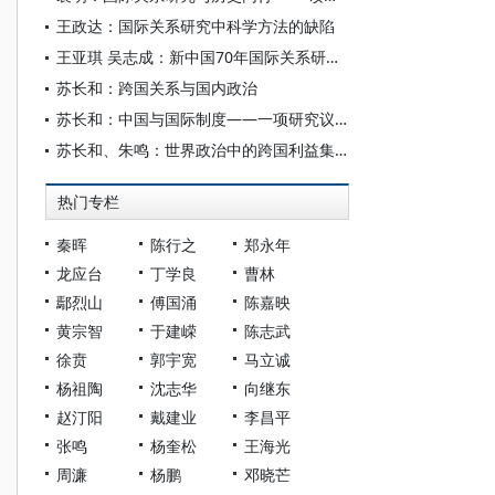
王政达：国际关系研究中科学方法的缺陷
王亚琪 吴志成：新中国70年国际关系研究的发展与创新
苏长和：跨国关系与国内政治
苏长和：中国与国际制度——一项研究议程
苏长和、朱鸣：世界政治中的跨国利益集团
热门专栏
秦晖
陈行之
郑永年
龙应台
丁学良
曹林
鄢烈山
傅国涌
陈嘉映
黄宗智
于建嵘
陈志武
徐贲
郭宇宽
马立诚
杨祖陶
沈志华
向继东
赵汀阳
戴建业
李昌平
张鸣
杨奎松
王海光
周濂
杨鹏
邓晓芒