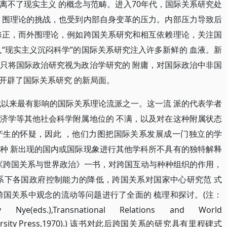
离不了现实主义 的概念与范畴。进入70年代，国际关系研究处
 围理论的挑战，也受到内部自身变革的压力。内部压力导致后
修正，而外围理论，例如跨国关系研究和相互依赖理论，关注国
“现实主义沉闷科学”的国际关系研究注入许多新鲜的 血液。新
只将国际政治研究视为政治学研究的 附庸，对国际政治中非国
开辟了国际关系研究 的新局面。
代以来最有影响的国际关系理论流派之一。这一流 派的代表学者
济学等其他社会科学附属地位的 不满，以及对在这种附属状态
产生的怀疑，因此 ，他们力图把国际关系发展成一门独立的学
种 新出现的国内或国际现象进行其他学科所不具有的独特解释
了《跨国关系与世界政治》一书，对跨国互动与种种组织的作用，
系下各国政府控制能力的降低，跨国关系对国家中心研究范 式
)的冲击，以及跨国关系中观念的流动等问题进行了全面的 梳理和探讨。(注：
Nye(eds.),Transnational
Relations and World
d University Press,1970).) 该书对此后跨国关系的研究具有里程碑式