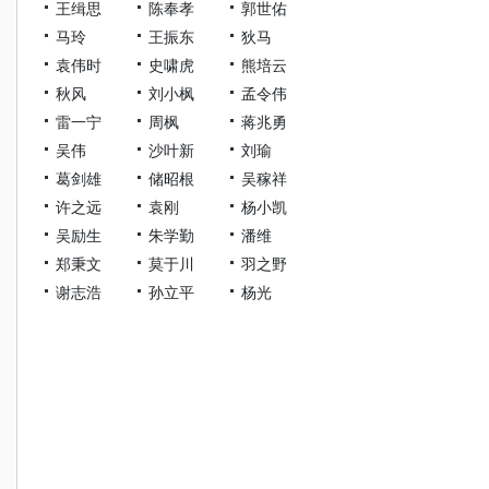
王缉思
陈奉孝
郭世佑
马玲
王振东
狄马
袁伟时
史啸虎
熊培云
秋风
刘小枫
孟令伟
雷一宁
周枫
蒋兆勇
吴伟
沙叶新
刘瑜
葛剑雄
储昭根
吴稼祥
许之远
袁刚
杨小凯
吴励生
朱学勤
潘维
郑秉文
莫于川
羽之野
谢志浩
孙立平
杨光