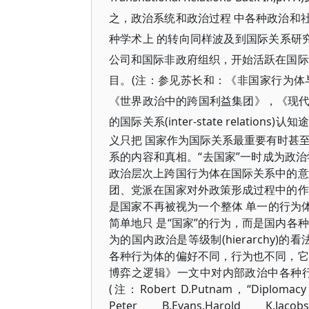
之，政治系统和政治过程 中各种政治和
种学术上 的转向同样波及到国际关系研究
公司和国际非政府组织，开始活跃在国际
目。(注：参见苏长和：《非国家行为体与
《世界政治中的跨国利益集团》，《现代国
的国际关系(inter-state
relation
义只把 国家作为国际关系最重要有时甚
系的内容和真相。“去国家”一时成为政
政治层次上跨国行为体在国际关系中的意
团、党派在国家对外政策形成过程中的作
是国家不再被视为一个整体 单一的行为
简单地只 是“国家”的行为，而是国内各
为的国内政治是等级制(hierarchy)的
各种行为体的偏好不同，行为也不同，它
博弈之逻辑》一文中对内部政治中各种
(注：Robert D.Putnam，
“Diplomacy 
Peter
B.Evans,Harold K.Jac