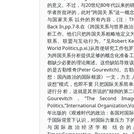
的意义。不过，与20世纪80年代以来的
学者所批评的，此对“跨国关 系”这一
与国家关系 以外的所有内容，(注：Thomas Riss
Back In,pp.7-8.在《跨国关系
析工作。他们只把跨国关系粗略地定义为
联系、联盟与互动行为。”见Robert
Ke
World Politics,
p.xi.)从而使研究工
为跨国关系分析提供足够的概念化准备工
都缺少必要的理论阐述。这些缺陷导致该
的是古勒维奇(Peter Gourevitc
想：国内政治的国际根源》一文，力主 
设想”模式，也即不要 只把国际关系简
进行分 析，这就是其所说的“颠倒的第二种设想”(t
Gourevitch，“The Second Image 
Politics,”International Organizat
年出版的《艰难时代的政治：各国对国际
于国际背景下认识，对国际力量压力 下
与国际政治经济学相 结合的典范之作。(注：