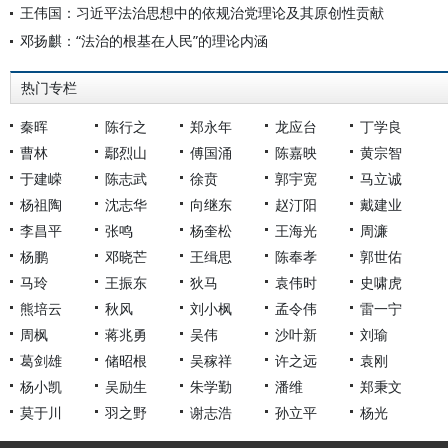
王伟国：习近平法治思想中的依规治党理论及其原创性贡献
邓扬麒：“法治的根基在人民”的理论内涵
热门专栏
秦晖
陈行之
郑永年
龙应台
丁学良
曹林
鄢烈山
傅国涌
陈嘉映
黄宗智
于建嵘
陈志武
徐贲
郭宇宽
马立诚
杨祖陶
沈志华
向继东
赵汀阳
戴建业
李昌平
张鸣
杨奎松
王海光
周濂
杨鹏
邓晓芒
王缉思
陈奉孝
郭世佑
马玲
王振东
狄马
袁伟时
史啸虎
熊培云
秋风
刘小枫
孟令伟
雷一宁
周枫
蒋兆勇
吴伟
沙叶新
刘瑜
葛剑雄
储昭根
吴稼祥
许之远
袁刚
杨小凯
吴励生
朱学勤
潘维
郑秉文
莫于川
羽之野
谢志浩
孙立平
杨光