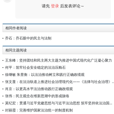
请先
登录
后发表评论～
评论
相同作者阅读
乔石：乔石眼中的民主与法制
相同主题阅读
王东峰：坚持团结和民主两大主题为推进中国式现代化广泛凝心聚力
何平：筑牢社会安全稳定的法治压舱石
徐继敏 朱昱衡：以法治推动树立和践行正确政绩观
张文显：在法治轨道上推进社会治理现代化——《法律与社会
肖京：以更高水平法治推动践行正确政绩观
张伟：民主观念在维新思潮中的形成脉络
莫纪宏：贯通习近平党建思想与习近平法治思想 筑牢坚持依法治国和依规治党有机统一的理论根基
封丽霞：完善维护国家法治统一的制度机制