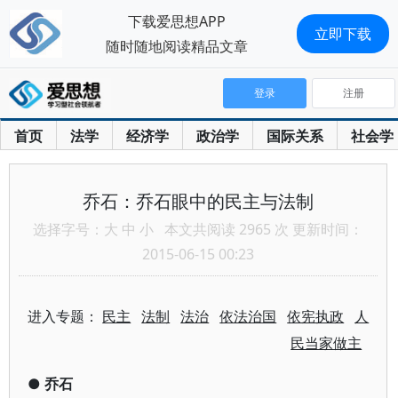
下载爱思想APP
立即下载
随时随地阅读精品文章
登录
注册
首页
法学
经济学
政治学
国际关系
社会学
乔石：乔石眼中的民主与法制
选择字号：
大
中
小
本文共阅读 2965 次 更新时间：
2015-06-15 00:23
进入专题：
民主
法制
法治
依法治国
依宪执政
人
民当家做主
●
乔石