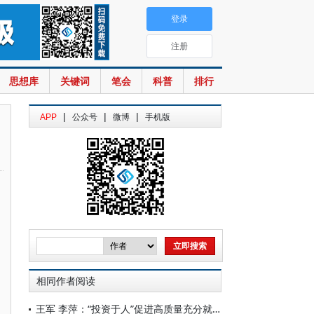
登录
注册
思想库
关键词
笔会
科普
排行
|
|
|
APP
公众号
微博
手机版
相同作者阅读
王军 李萍：“投资于人”促进高质量充分就业