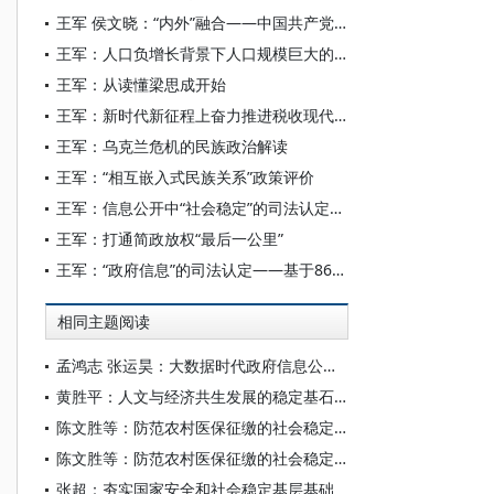
王军 侯文晓：“内外”融合——中国共产党对醒狮派“排外主义”的批判及其启示
王军：人口负增长背景下人口规模巨大的现代化及其人口发展战略
王军：从读懂梁思成开始
王军：新时代新征程上奋力推进税收现代化
王军：乌克兰危机的民族政治解读
王军：“相互嵌入式民族关系”政策评价
王军：信息公开中“社会稳定”的司法认定——基于相关判决事例的分析
王军：打通简政放权“最后一公里”
王军：“政府信息”的司法认定——基于86件判决的分析
相同主题阅读
孟鸿志 张运昊：大数据时代政府信息公开制度的变革与走向
黄胜平：人文与经济共生发展的稳定基石及其内在逻辑
陈文胜等：防范农村医保征缴的社会稳定风险刻不容缓
陈文胜等：防范农村医保征缴的社会稳定风险刻不容缓
张超：夯实国家安全和社会稳定基层基础