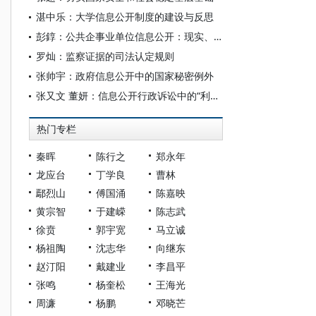
湛中乐：大学信息公开制度的建设与反思
彭錞：公共企事业单位信息公开：现实、理想与路径
罗灿：监察证据的司法认定规则
张帅宇：政府信息公开中的国家秘密例外
张又文 董妍：信息公开行政诉讼中的“利害关系”——基于诉的利益否定的视角
热门专栏
秦晖
陈行之
郑永年
龙应台
丁学良
曹林
鄢烈山
傅国涌
陈嘉映
黄宗智
于建嵘
陈志武
徐贲
郭宇宽
马立诚
杨祖陶
沈志华
向继东
赵汀阳
戴建业
李昌平
张鸣
杨奎松
王海光
周濂
杨鹏
邓晓芒