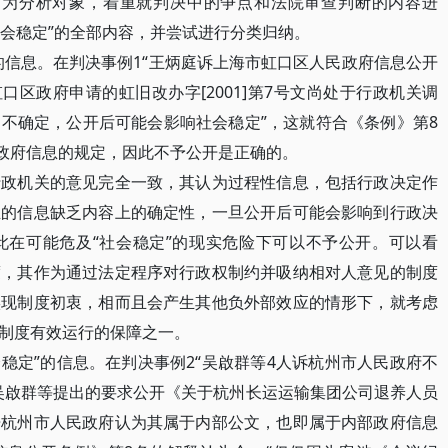
事例为分析对象，着重就判决中的争点和法院审查判断的内容进
社会稳定”的全部内容，并尝试进行分类归纳。
信息。在判决事例1“王炳庭诉上海市虹口区人民政府信息公开
口区政府申请的虹旧改办字[2001]第7号文尚处于行政机关调
不确定，公开后可能会影响社会稳定”，这就符合《条例》第8
开政府信息的规定，因此不予公开是正确的。
机关的意见完全一致，其认为过程性信息，包括行政决定作
生的信息缺乏内容上的确定性，一旦公开后可能会影响到行政决
此在可能危及“社会稳定”的现实危险下可以不予公开。可以看
度，其作为通过法定程序对行政权制约并吸纳相对人意见的制度
实现制度初衷，相而且会产生其他负外部效应的情形下，就考虑
制度有效运行的保障之一。
定”的信息。在判决事例2“吴啟群等4人诉杭州市人民政府不
吴啟群等提出的要求公开《关于杭州长运运输集团公司退养人员
告杭州市人民政府认为其属于内部公文，也即属于内部政府信息