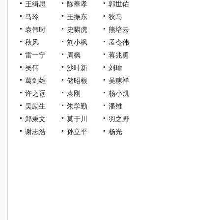
王缉思
陈奉孝
郭世佑
马玲
王振东
狄马
袁伟时
史啸虎
熊培云
秋风
刘小枫
孟令伟
雷一宁
周枫
蒋兆勇
吴伟
沙叶新
刘瑜
葛剑雄
储昭根
吴稼祥
许之远
袁刚
杨小凯
吴励生
朱学勤
潘维
郑秉文
莫于川
羽之野
谢志浩
孙立平
杨光