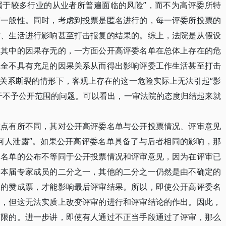
属于较多行业的从业者所普遍面临的风险”，而不为高评委所特
有一般性。同时，考虑到投票是匿名进行的，每一评委所投票的
作、生活进行影响甚至打击报复的结果的。综上，法院是从假设
认其中的因果存无的，一方面公开高评委名单在总体上存在的危
完全不具有充足的因果关系从而得出影响评委工作生活甚至打击
关系断裂的情形下，客观上存在的这一危险实际上无法引起“影
于不予公开范围的问题。可以看出，一审法院的态度归结起来就
有所不同，其对公开高评委名单与公开投票情况、评审意见
何人泄露”。如果公开高评委名单具备了与后者相同的影响，那
为名单的公布不等同于公开投票情况和评审意见，因为在评审已
留本届专家成员的二分之一，其他的二分之一仍然是由不确定的
二的赞成票，才能影响最后评审结果。所以，即使公开高评委名
题，但这无法实质上改变评审的进行和评审结论的作出。因此，
有限的。进一步讲，即使有人通过不正当手段通过了评审，那么