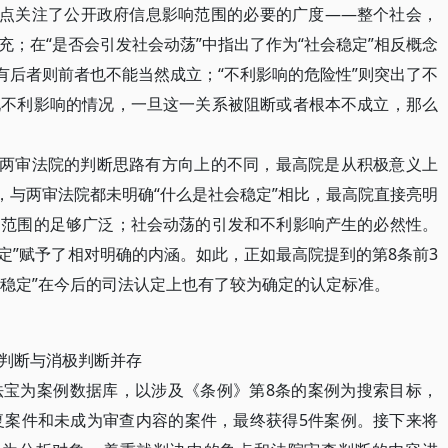
重点关注了公开政府信息影响范围的必要的广度——整个社会，
；在“是否会引发社会动荡”中指出了作为“社会稳定”相反概念
有后者则前者也不能当然成立；“不利影响的危险性”则突出了不
现不利影响的情况，一旦这一关系被阻断或者根本不成立，那么
两审法院的判断思路有方向上的不同，最高院是从积极意义上
，与两审法院都未明确“什么是社会稳定”相比，最高院直接亮明
响范围的足够广泛；社会动荡的引发和不利影响产生的必然性。
定”赋予了相对明确的内涵。如此，正如最高院提到的第8条前3
会稳定”在今后的司法认定上也有了较为确定的认定标准。
判断与消极判断并存
为案例数据库，以涉及《条例》第8条的案例为搜索目标，
复案件和未成为审查内容的案件，最终获得5件案例。接下来将