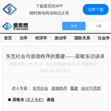
下载爱思想APP
立即下载
随时随地阅读精品文章
登录
注册
首页
法学
经济学
政治学
国际关系
社会学
失范社会与道德秩序的重建——渠敬东访谈录
选择字号：
大
中
小
本文共阅读 3529 次 更新时间：
2015-05-29 19:21
进入专题：
失范社会
道德秩序
重建
涂尔干思想
●
渠敬东
(
进入专栏
)
唐磊