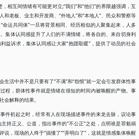
楚，相互间情绪有可能更对立;“我们”和“他们”的界限越强调，互
和老板、业主和开发商、“外地人”和“本地人”、民众和警察等
“命运共同体”一旦将背景相同、经历相似的人聚集起来，人多
力。集体认同感提升了人们的不满情绪，将各自的、来自切身利
利益诉求，集体认同感让大家“抱团取暖”，提供了动员的社会
生活中并不是只要有了“不满”和“怨恨”就一定会引发群体性事
的过程，群体性事件就是情绪在很短的时间内被唤醒的产物。事
社会解释的结果。
性事件初起之时，经常有人在现场描述事件的来龙去脉，议论事
地主持正义、公道，指出事件的“不公正”之处，点明谁是罪魁祸
说，现场的人终于“搞懂了”“弄明白了”，这就是情感集体唤醒