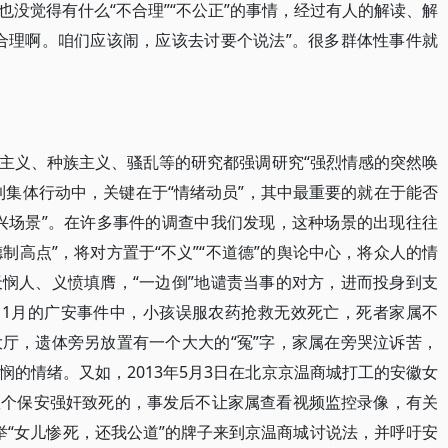
没觉得有什么“不合理”“不公正”的事情，经过有人的解读、解
合理啊。咱们应该闹，应该去讨要个说法”。很多群体性事件就
主义、种族主义、骚乱等的研究都强调研究“强烈情感的突然唤
到集体行动中，关键在于“情绪动员”，其中最重要的就在于能否
兴场景”。在许多事件的调查中我们发现，这种场景的出现往往
德制高点”，将对方置于“不义”“不道德”的舆论中心，将众人的情
悯人、义愤填膺，“一边倒”地谴责当事的对方，进而投身到支
年11月的广安事件中，小孩误服农药抢救无效死亡，死者家属不
厅，遗体旁另放置有一个大大的“冤”字，家属在旁哭泣诉苦，
的情绪。又如，2013年5月3日在北京京温商城打工的安徽女
数个保安强奸致死的，事发后不让家属查看视频监控录像，有关
举“女儿惨死，还我公道”的牌子来到京温商城讨说法，并呼吁安