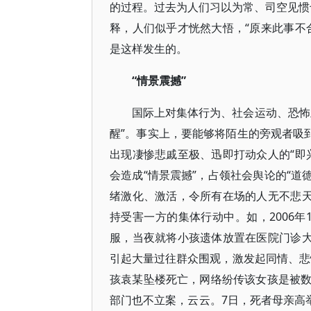
的过程。过去为人们习以为常、司空见惯也
释，人们似乎才恍然大悟，“原来此事不
是这样发生的。
“情景震撼”
国际上对集体行为、社会运动、恐怖
醒”。事实上，要能够将陌生的旁观者吸
出现凄惨悲戚至极、迅即打动众人的“即
会造成“情景震撼”，占领社会舆论的“道
绪激化、激活，令所有在场的人无不悲天
持受害一方的集体行动中。如，2006
服，当夜就将小孩遗体放置在医院门诊大
引起大量过往群众围观，激发起同情、悲悯
孩袁某坠楼死亡，网络纷传该女孩是被
部门也不立案，云云。7日，死者母亲高