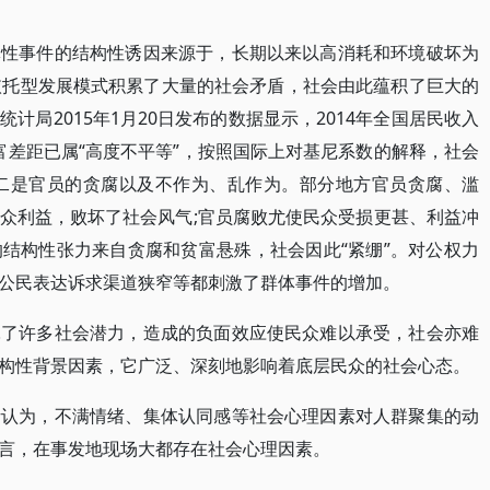
体性事件的结构性诱因来源于，长期以来以高消耗和环境破坏为
依托型发展模式积累了大量的社会矛盾，社会由此蕴积了巨大的
计局2015年1月20日发布的数据显示，2014年全国居民收入
贫富差距已属“高度不平等”，按照国际上对基尼系数的解释，社会
。其二是官员的贪腐以及不作为、乱作为。部分地方官员贪腐、滥
众利益，败坏了社会风气;官员腐败尤使民众受损更甚、利益冲
结构性张力来自贪腐和贫富悬殊，社会因此“紧绷”。对公权力
公民表达诉求渠道狭窄等都刺激了群体事件的增加。
耗了许多社会潜力，造成的负面效应使民众难以承受，社会亦难
构性背景因素，它广泛、深刻地影响着底层民众的社会心态。
析认为，不满情绪、集体认同感等社会心理因素对人群聚集的动
言，在事发地现场大都存在社会心理因素。