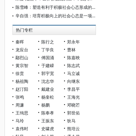
陈雪峰：塑造有利于积极社会心态形成的社会环境
辛自强：培育积极向上的社会心态是一项系统工程
热门专栏
秦晖
陈行之
郑永年
龙应台
丁学良
曹林
鄢烈山
傅国涌
陈嘉映
黄宗智
于建嵘
陈志武
徐贲
郭宇宽
马立诚
杨祖陶
沈志华
向继东
赵汀阳
戴建业
李昌平
张鸣
杨奎松
王海光
周濂
杨鹏
邓晓芒
王缉思
陈奉孝
郭世佑
马玲
王振东
狄马
袁伟时
史啸虎
熊培云