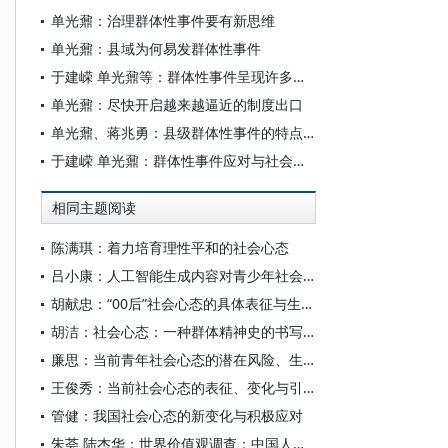
单光鼐：治理群体性事件要有新思维
单光鼐：县域为何易发群体性事件
于建嵘 单光鼐等：群体性事件呈现许多新特征
单光鼐：尽快开启越来越逼近的制度出口
单光鼐、蒋兆勇：县级群体性事件的特点及矛盾对立
于建嵘 单光鼐：群体性事件应对与社会和谐
相同主题阅读
陈满琪：着力培育理性平和的社会心态
吕小康：人工智能生成内容对青少年社会心态的影响
胡献忠：“00后”社会心态的具体表征与生成机理
胡洁：社会心态：一种群体精神史的书写与阐释路径
廉思：当前青年社会心态的潜在风险、生成机制与治理策略
王俊秀：当前社会心态的表征、变化与引导——基于四次全国社会心态调查的分析
管健：我国社会心态的新变化与积极应对
朱荟 陆杰华：世界价值观调查：中国人社会心态三十年变迁