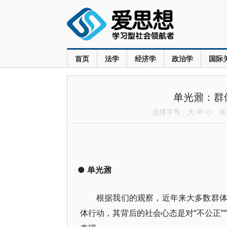
首页
法学
经济学
政治学
国际
单光鼐：群
选择字号：
大
中
小
本文
●
单光鼐
根据我们的观察，近年来大多数群
体行动，其背后的社会心态是对“不公正”