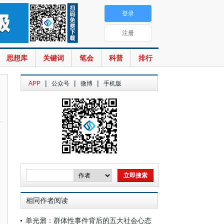
登录
注册
思想库
关键词
笔会
科普
排行
|
|
|
APP
公众号
微博
手机版
相同作者阅读
单光鼐：群体性事件背后的五大社会心态