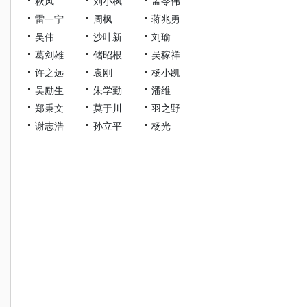
秋风
刘小枫
孟令伟
雷一宁
周枫
蒋兆勇
吴伟
沙叶新
刘瑜
葛剑雄
储昭根
吴稼祥
许之远
袁刚
杨小凯
吴励生
朱学勤
潘维
郑秉文
莫于川
羽之野
谢志浩
孙立平
杨光