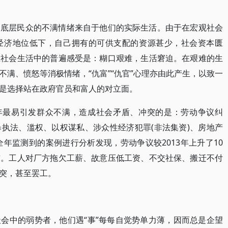
。底层民众的不满情绪来自于他们的实际生活。由于在宏观社会
经济地位低下，自己拥有的可供支配的资源甚少，社会资本匮
在社会生活中的普遍感受是：糊口艰难，生活窘迫。在艰难的生
满、愤怒等消极情绪，“仇富”“仇官”心理亦由此产生，以致一
是选择站在政府官员和富人的对立面。
些年最易引发群众不满，造成社会矛盾、冲突的是：劳动争议纠
执法、滥权、以权谋私、涉众性经济犯罪(非法集资)、房地产
全年监测到的案例进行分析发现，劳动争议较2013年上升了10
首。工人对厂方拖欠工薪、故意压低工资、不交社保、搬迁不付
突，甚至罢工。
会中的弱势者，他们遇“事”每每自觉势单力薄，因而总是企望