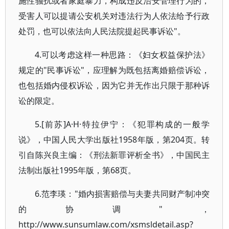
施性骚扰或者家庭暴力，构成违反治安管理行为的，
受害人可以提请公安机关对违法行为人依法给予行政
处罚，也可以依法向人民法院提起民事诉讼"。
4.可以考虑这样一种思路：《妇女权益保护法》
规定的"民事诉讼"，应理解为既包括离婚赔偿诉讼，
也包括婚内侵权诉讼，因为它并无作出只限于那种诉
讼的限定。
5.[前苏]A·H·特拉伊宁：《犯罪构成的一般学
说》，中国人民大学出版社1958年版，第204页。转
引自陈兴良主编：《刑法新罪评析全书》，中国民主
法制出版社1995年版，第68页。
6.范李瑛："婚内损害赔偿与夫妻共同财产制冲突
的协调"，
http://www.sunsumlaw.com/xsmsldetail.asp?