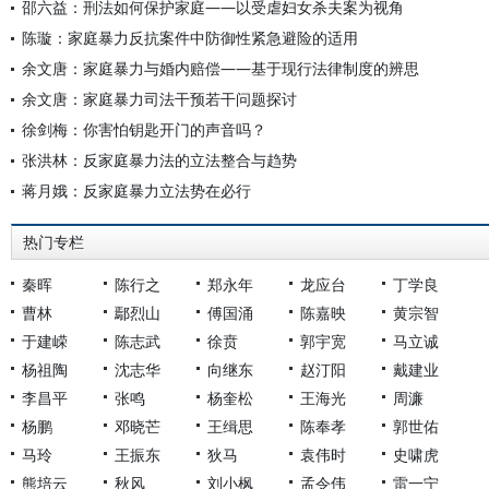
邵六益：刑法如何保护家庭——以受虐妇女杀夫案为视角
陈璇：家庭暴力反抗案件中防御性紧急避险的适用
余文唐：家庭暴力与婚内赔偿——基于现行法律制度的辨思
余文唐：家庭暴力司法干预若干问题探讨
徐剑梅：你害怕钥匙开门的声音吗？
张洪林：反家庭暴力法的立法整合与趋势
蒋月娥：反家庭暴力立法势在必行
热门专栏
秦晖
陈行之
郑永年
龙应台
丁学良
曹林
鄢烈山
傅国涌
陈嘉映
黄宗智
于建嵘
陈志武
徐贲
郭宇宽
马立诚
杨祖陶
沈志华
向继东
赵汀阳
戴建业
李昌平
张鸣
杨奎松
王海光
周濂
杨鹏
邓晓芒
王缉思
陈奉孝
郭世佑
马玲
王振东
狄马
袁伟时
史啸虎
熊培云
秋风
刘小枫
孟令伟
雷一宁