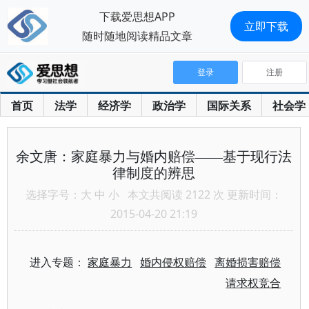
下载爱思想APP
立即下载
随时随地阅读精品文章
登录
注册
首页
法学
经济学
政治学
国际关系
社会学
余文唐：家庭暴力与婚内赔偿——基于现行法
律制度的辨思
选择字号：
大
中
小
本文共阅读 2122 次 更新时间：
2015-04-20 21:19
进入专题：
家庭暴力
婚内侵权赔偿
离婚损害赔偿
请求权竞合