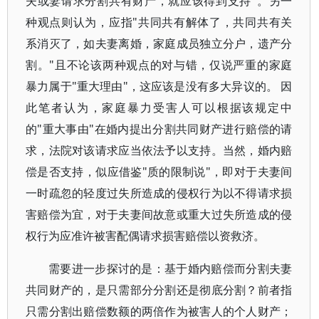
夫或妻请求分割共有财产，就应该得到支持"。另一
种观点则认为，应指"共同共有解体了，共同共有关
系消灭了，如夫妻离婚，家庭成员独立分户，遗产分
割。"且不论该两种观点的对与错，仅说严重的家庭
暴力属于"重大理由"，这应该是没有多大异议的。 因
此笔者认为，家庭暴力受害人可以根据该规定中
的"重大事由"在婚内提出分割共同财产进行赔偿的请
求，法院对该请求应当依法予以支持。当然，婚内赔
偿是否支持，似应借鉴"质的限制说"，即对于夫妻间
一时疏忽的轻度过失所造成的侵权行为以不得请求损
害赔偿为宜，对于夫妻间故意或重大过失所造成的侵
权行为应准许被害配偶请求损害赔偿以资救济。
需要进一步探讨的是：基于婚内赔偿而分割夫妻
共同财产的，是只需部分分割还是彻底分割？前者指
只需分割出赔偿数额的两倍作为被害人的个人财产；