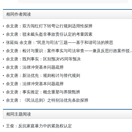
相同作者阅读
余文唐：双方闯红灯下转弯让行规则适用性探辨
余文唐：驳未戴头盔非事故责任认定的考量因素
张延灿 余文唐：“民意与司法”三题——基于和谐司法的辨思
余文唐：检讨与重识：案件事实与司法审查——兼及反思行
余文唐：既判事实：区别预决VS同等预决
余文唐：法律冲突基本问题疏辨
余文唐：新法优先：规则检讨与替代规则
余文唐：法律冲突基本问题疏辨
余文唐：事实推定：概念重塑与界限甄辨
余文唐：《民法总则》之特别法优先条款探辨
相同主题阅读
王俊：反抗家庭暴力中的紧急权认定