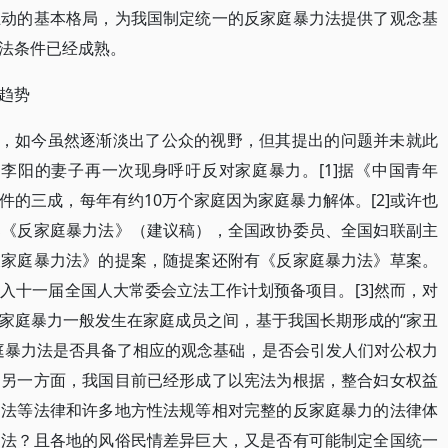
互动的基本格局，为我国制定统一的反家庭暴力法提供了观念基
法条件已经成熟。
趋势
”，如今虽然逐渐淡出了公众的视野，但其提出的问题并未就此
者的李阳的妻子再一次现身呼吁反对家庭暴力。[1]据《中国青年
的三成，每年有约10万个家庭因为家庭暴力解体。[2]或许也
部《反家庭暴力法》（建议稿），全国政协委员、全国妇联副主
《反家庭暴力法》的提案，随提案还附有《反家庭暴力法》草案。
入十一届全国人大常委会立法工作计划预备项目。[3]然而，对
家庭暴力一般发生在家庭成员之间，基于我国长期形成的“家丑
庭暴力法是否具备了相应的观念基础，是否会引发人们对公权力
？另一方面，我国目前已经形成了以宪法为根据，整合妇女权益
刑法等法律和许多地方性法规等相对完整的反家庭暴力的法律体
力法？且各地的风俗民情差异巨大，又是否有可能制定全国统一