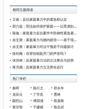
相同主题阅读
王俊：反抗家庭暴力中的紧急权认定
邵六益：刑法如何保护家庭——以受虐妇女杀夫案为视角
陈璇：家庭暴力反抗案件中防御性紧急避险的适用
余文唐：家庭暴力与婚内赔偿——基于现行法律制度的辨思
余文唐：家庭暴力司法干预若干问题探讨
徐剑梅：你害怕钥匙开门的声音吗？
张洪林：反家庭暴力法的立法整合与趋势
蒋月娥：反家庭暴力立法势在必行
热门专栏
秦晖
陈行之
郑永年
龙应台
丁学良
曹林
鄢烈山
傅国涌
陈嘉映
黄宗智
于建嵘
陈志武