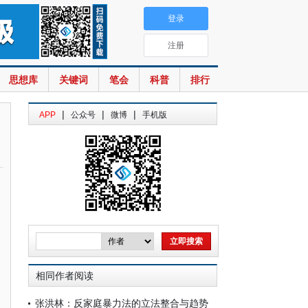
登录
注册
思想库
关键词
笔会
科普
排行
|
|
|
APP
公众号
微博
手机版
相同作者阅读
张洪林：反家庭暴力法的立法整合与趋势