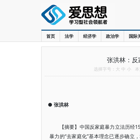
首页
法学
经济学
政治学
国际
张洪林：反
选择字号：
大
中
小
本文
●
张洪林
【摘要】中国反家庭暴力立法历经1
暴力的“去家庭化”基本理念已逐步确立