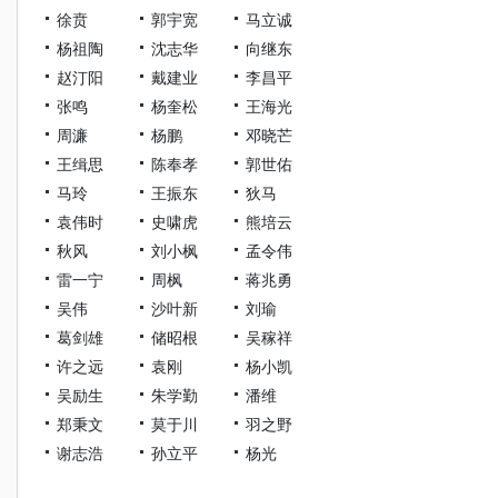
徐贲
郭宇宽
马立诚
杨祖陶
沈志华
向继东
赵汀阳
戴建业
李昌平
张鸣
杨奎松
王海光
周濂
杨鹏
邓晓芒
王缉思
陈奉孝
郭世佑
马玲
王振东
狄马
袁伟时
史啸虎
熊培云
秋风
刘小枫
孟令伟
雷一宁
周枫
蒋兆勇
吴伟
沙叶新
刘瑜
葛剑雄
储昭根
吴稼祥
许之远
袁刚
杨小凯
吴励生
朱学勤
潘维
郑秉文
莫于川
羽之野
谢志浩
孙立平
杨光