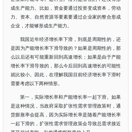
成生产能力。比如，资金要通过投资变成资本，劳动
力、资本、自然资源等要素要通过企业家的整合形成
企业，才能够形成生产能力。
我国近年经济增长率下滑，到底是周期性的，还
是因为产能增长率下滑导致的？如果是周期性的，那
么以后还有可能重新回到高速增长；如果是由于产能
增长率下滑导致的，那么今后回到高速增长的可能性
就比较小。因此，在理解我国目前经济增长率下滑时
需要考虑以下两种情形。
第一，实际增长率和产能增长率一起下滑。如果
是这种情况，当政府采取扩张性需求管理政策时，通
货膨胀率会提高，因为实际增长率是随着产能增长率
一起下滑的，扩张性需求管理政策会导致总需求接近