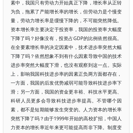
素中，我国只有劳动力开始真正下降，增长率从正转
为负，拖累了产能增长率的增长，但劳动力是个慢变
量，劳动力增长率是缓慢下降的，不可能突然降低。
资本增长率主要决定于投资率，我国的投资率大幅度
下降了吗？好像没有，投资占GDP的比例依然很高。
在全要素增长率的决定因素中，技术进步率突然大幅
下降了吗？依然想象不到有什么因素导致中国的技术
进步率突然大幅度下滑，也没有观察到这一点。实际
上，影响我国科技进步率的因素正负两方面都存在，
一方面，我国的后发优势减弱可能导致科技进步率下
滑；另一方面，我国的资金更丰裕、科技水平更高、
科研人员更多会导致科技进步率提高。不管哪个因
素，都不是短期能够发生突变的。人力资本的增长率
突然下降了吗？由于1999年开始的高校扩招，中国人
力资本的增长率近年来更可能提高而非下降。制度变