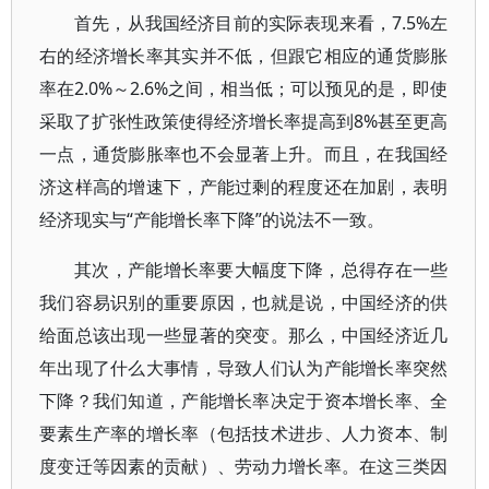
首先，从我国经济目前的实际表现来看，7.5%左
右的经济增长率其实并不低，但跟它相应的通货膨胀
率在2.0%～2.6%之间，相当低；可以预见的是，即使
采取了扩张性政策使得经济增长率提高到8%甚至更高
一点，通货膨胀率也不会显著上升。而且，在我国经
济这样高的增速下，产能过剩的程度还在加剧，表明
经济现实与“产能增长率下降”的说法不一致。
其次，产能增长率要大幅度下降，总得存在一些
我们容易识别的重要原因，也就是说，中国经济的供
给面总该出现一些显著的突变。那么，中国经济近几
年出现了什么大事情，导致人们认为产能增长率突然
下降？我们知道，产能增长率决定于资本增长率、全
要素生产率的增长率（包括技术进步、人力资本、制
度变迁等因素的贡献）、劳动力增长率。在这三类因