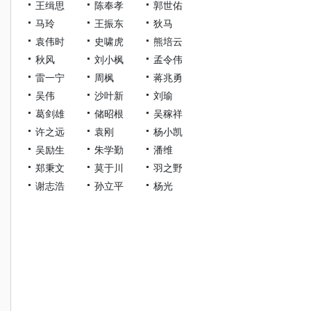
王缉思
陈奉孝
郭世佑
马玲
王振东
狄马
袁伟时
史啸虎
熊培云
秋风
刘小枫
孟令伟
雷一宁
周枫
蒋兆勇
吴伟
沙叶新
刘瑜
葛剑雄
储昭根
吴稼祥
许之远
袁刚
杨小凯
吴励生
朱学勤
潘维
郑秉文
莫于川
羽之野
谢志浩
孙立平
杨光