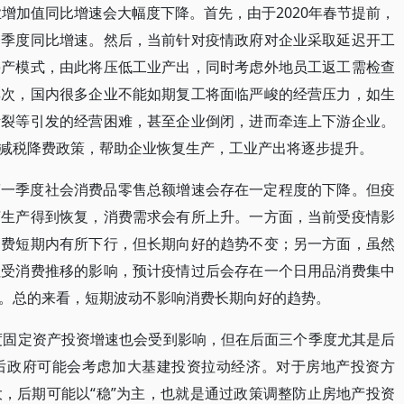
业增加值同比增速会大幅度下降。首先，由于2020年春节提前，
一季度同比增速。然后，当前针对疫情政府对企业采取延迟开工
停产模式，由此将压低工业产出，同时考虑外地员工返工需检查
其次，国内很多企业不能如期复工将面临严峻的经营压力，如生
断裂等引发的经营困难，甚至企业倒闭，进而牵连上下游企业。
减税降费政策，帮助企业恢复生产，工业产出将逐步提升。
第一季度社会消费品零售总额增速会存在一定程度的下降。但疫
济生产得到恢复，消费需求会有所上升。一方面，当前受疫情影
消费短期内有所下行，但长期向好的趋势不变；另一方面，虽然
但受消费推移的影响，预计疫情过后会存在一个日用品消费集中
。总的来看，短期波动不影响消费长期向好的趋势。
季度固定资产投资增速也会受到影响，但在后面三个季度尤其是后
后政府可能会考虑加大基建投资拉动经济。对于房地产投资方
，后期可能以“稳”为主，也就是通过政策调整防止房地产投资