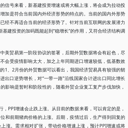
放的信号来看，新基建投资增速或将大幅上涨，将会成为拉动投
的增加是符合当前国内外经济形势的特点的。当前的国内外形势
激已经不再适合当前的经济形势了。针对当前互联网的发展潜力
新基建投资的加码既能起到“稳增长”的作用，又符合经济结构调
及中美贸易第一阶段协议的签署，后期外贸数据将会有起色，尽
并不会受疫情影响太大，加之上年同期进口增速较低，低基数效
的1、2月份的外贸数据可以看出，我国经济贸易具有较强的韧
家进出口逆势增长，对“一带一路”沿线国家合计进出口同比增长
出口的影响是暂时和阶段性的，随着外贸企业复工复产步伐加快，
所上行，PPI增速会止跌上涨。从目前的数据来看，可以肯定的是，
节错位和前期猪肉价格的上涨。后期，疫情过后，生产得到回复的
上涨。需求相对扩张，带动价格增速上涨，预计PPI增速或将