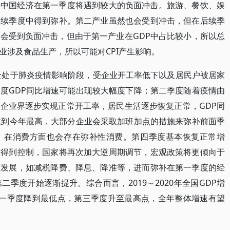
为中国经济在第一季度将遇到较大的负面冲击。旅游、餐饮、娱
后续季度中得到弥补。第二产业虽然也会受到冲击，但在后续季
会受到负面冲击，但由于第一产业在GDP中占比较小，所以总
业涉及食品生产，所以可能对CPI产生影响。
完全处于肺炎疫情影响阶段，受企业开工率低下以及居民户被居家
度GDP同比增速可能出现较大幅度下降；第二季度随着疫情由
企业界逐步实现正常开工率，居民生活逐步恢复正常，GDP同
达到今年最高，大部分企业会采取加班加点的措施来弥补前面季
，在消费方面也会存在弥补性消费。第四季度基本恢复正常增
度得到控制，国家将再次加大逆周期调节，宏观政策将更倾向于
济发展，如减税降费、降息、降准等，进而弥补在第一季度的经
季度开始逐渐提升。综合而言，2019～2020年全国GDP增
年第一季度降到最低点，第三季度升至最高点，全年整体增速有望