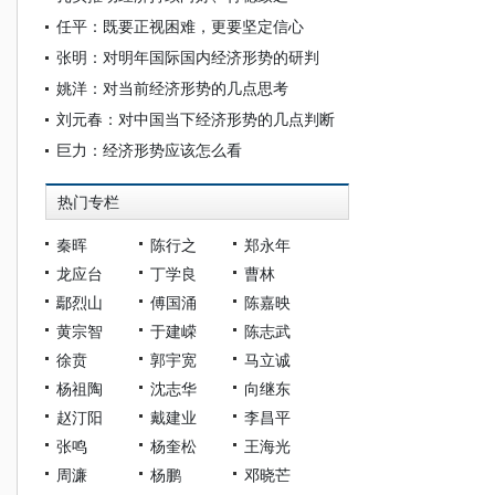
任平：既要正视困难，更要坚定信心
张明：对明年国际国内经济形势的研判
姚洋：对当前经济形势的几点思考
刘元春：对中国当下经济形势的几点判断
巨力：经济形势应该怎么看
热门专栏
秦晖
陈行之
郑永年
龙应台
丁学良
曹林
鄢烈山
傅国涌
陈嘉映
黄宗智
于建嵘
陈志武
徐贲
郭宇宽
马立诚
杨祖陶
沈志华
向继东
赵汀阳
戴建业
李昌平
张鸣
杨奎松
王海光
周濂
杨鹏
邓晓芒