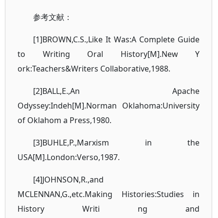
参考文献：
[1]BROWN,C.S.,Like It Was:A Complete Guide
to Writing Oral History[M].New Y
ork:Teachers&Writers Collaborative,1988.
[2]BALL,E.,An Apache
Odyssey:Indeh[M].Norman Oklahoma:University
of Oklahom a Press,1980.
[3]BUHLE,P.,Marxism in the
USA[M].London:Verso,1987.
[4]JOHNSON,R.,and
MCLENNAN,G.,etc.Making Histories:Studies in
History Writi ng and