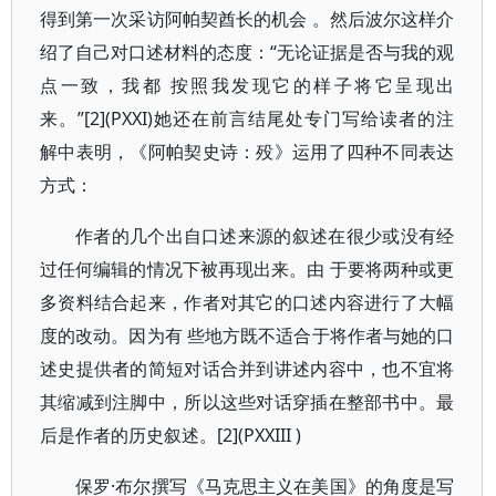
得到第一次采访阿帕契酋长的机会 。然后波尔这样介
绍了自己对口述材料的态度：“无论证据是否与我的观
点一致，我都 按照我发现它的样子将它呈现出
来。”[2](PXXI)她还在前言结尾处专门写给读者的注
解中表明，《阿帕契史诗：殁》运用了四种不同表达
方式：
作者的几个出自口述来源的叙述在很少或没有经
过任何编辑的情况下被再现出来。由 于要将两种或更
多资料结合起来，作者对其它的口述内容进行了大幅
度的改动。因为有 些地方既不适合于将作者与她的口
述史提供者的简短对话合并到讲述内容中，也不宜将
其缩减到注脚中，所以这些对话穿插在整部书中。最
后是作者的历史叙述。[2](PXXIII )
保罗·布尔撰写《马克思主义在美国》的角度是写