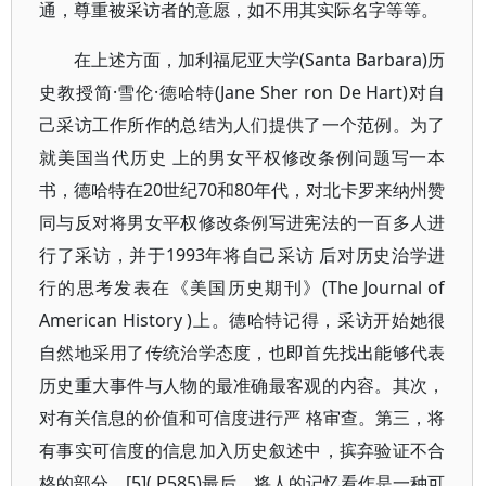
通，尊重被采访者的意愿，如不用其实际名字等等。
在上述方面，加利福尼亚大学(Santa Barbara)历
史教授简·雪伦·德哈特(Jane Sher ron De Hart)对自
己采访工作所作的总结为人们提供了一个范例。为了
就美国当代历史 上的男女平权修改条例问题写一本
书，德哈特在20世纪70和80年代，对北卡罗来纳州赞
同与反对将男女平权修改条例写进宪法的一百多人进
行了采访，并于1993年将自己采访 后对历史治学进
行的思考发表在《美国历史期刊》(The Journal of
American History )上。德哈特记得，采访开始她很
自然地采用了传统治学态度，也即首先找出能够代表
历史重大事件与人物的最准确最客观的内容。其次，
对有关信息的价值和可信度进行严 格审查。第三，将
有事实可信度的信息加入历史叙述中，摈弃验证不合
格的部分。[5]( P585)最后，将人的记忆看作是一种可