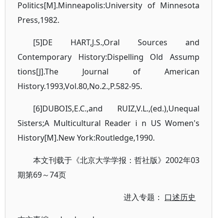
Politics[M].Minneapolis:University of Minnesota
Press,1982.
[5]DE HART,J.S.,Oral Sources and
Contemporary History:Dispelling Old Assump
tions[J].The Journal of American
History.1993,Vol.80,No.2.,P.582-95.
[6]DUBOIS,E.C.,and RUIZ,V.L.,(ed.),Unequal
Sisters;A Multicultural Reader i n US Women's
History[M].New York:Routledge,1990.
本文刊载于《北京大学学报：哲社版》2002年03
期第69～74页
进入专题：
口述历史