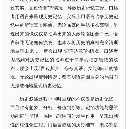
过其实、文过饰非”等情况，导致历史记忆变形。口述
者用语言来呈现历史记忆，实际上用语言临摹历史记
忆中的所谓真实图像。无论临摹的手法多么高明，呈
现出来的也仅仅是临摹出来的大致轮廓图像而已。语
言叙述无论如何流畅，也难以将历史的真相完全清晰
地展现出来，一定会出现“词不达意”的情况。口述者
因感到对历史记忆的临摹过于简单而增加细致的纹
路，便会出现“言过其实、夸夸其谈、文过饰非”的情
况。无论出现哪种情况，都表明语言因自身的局限而
无法准确地呈现历史记忆。
历史叙述过程中同时呈现的不仅仅是历史记忆，
而且伴有想象、分析、价值判断等。记忆功能与思维
功能同时呈现，感性与理性同时发生作用，呈现出感
性的理性化过程。用语言叙述的历史细节，未必都是