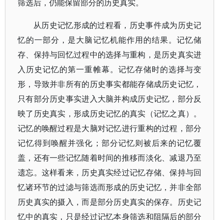
筛选后，仍能保留部分的历史真实。
从历史记忆形成的过程看，历史事件成为历史记
忆的一部分，是大脑记忆机能作用的结果。记忆储
存、保持与回忆过程中的选择与重构，是历史真实进
入历史记忆的第一重帷幕。记忆存储时的选择与变
形，导致并非所有的历史事实都能存储成历史记忆，
只有部分历史事实进入大脑并构成历史记忆，部分反
映了历史真实，形成历史记忆的真实（记忆之真）。
记忆的唤醒过程是大脑对记忆进行重构的过程，部分
记忆得到唤醒并强化；部分记忆则被后来的记忆覆
盖，还有一些记忆随着时间的推移而淡化、减退乃至
遗忘。这样看来，历史真实经过记忆存储、保持与回
忆诸环节的过滤与筛选而形成的历史记忆，并非全部
历史真实的摄入，而是部分历史真实的保存。历史记
忆中的真实，只是经过记忆本身筛选和阻隔后的部分