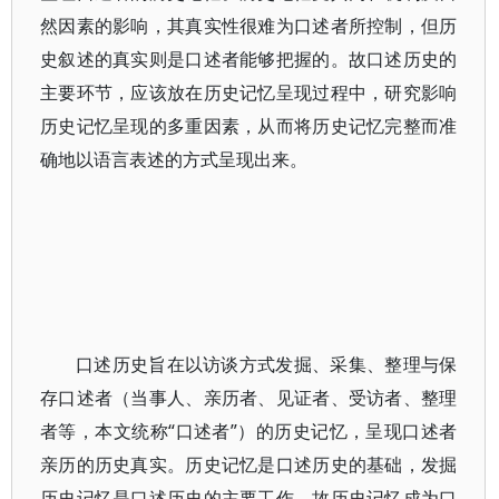
然因素的影响，其真实性很难为口述者所控制，但历
史叙述的真实则是口述者能够把握的。故口述历史的
主要环节，应该放在历史记忆呈现过程中，研究影响
历史记忆呈现的多重因素，从而将历史记忆完整而准
确地以语言表述的方式呈现出来。
口述历史旨在以访谈方式发掘、采集、整理与保
存口述者（当事人、亲历者、见证者、受访者、整理
者等，本文统称“口述者”）的历史记忆，呈现口述者
亲历的历史真实。历史记忆是口述历史的基础，发掘
历史记忆是口述历史的主要工作，故历史记忆成为口