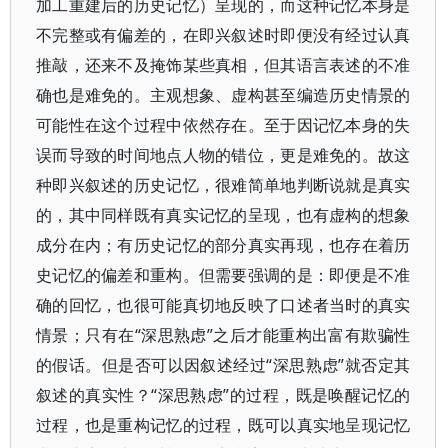
加工重建后的历史记忆）呈现的，而这种记忆本身是
不完整或有偏差的，在即兴叙述时即便没有经过认真
推敲，还来不及掩饰某些真相，但其语言表述的不准
确也是难免的。主观想象、虚构甚至编造历史情景的
可能性在这个过程中依然存在。至于因记忆本身的失
误而导致的时间地点人物的错位，更是难免的。故这
种即兴叙述的历史记忆，很难简单地判断说就是真实
的，其中同样既有真实记忆的呈现，也有虚构的想象
成分在内；有历史记忆的部分真实再现，也存在着历
史记忆的偏差和重构。但需要强调的是：即便是不准
确的回忆，也很可能真切地反映了口述者当时的真实
情景；只有在“深思熟虑”之后才能重构出富有欺骗性
的假话。但是否可以因叙述经过“深思熟虑”就否定其
叙述的真实性？“深思熟虑”的过程，既是唤醒记忆的
过程，也是重构记忆的过程，既可以真实地呈现记忆