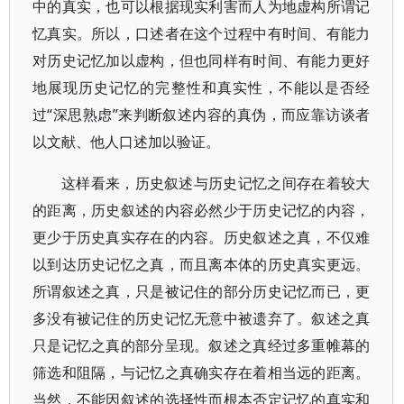
中的真实，也可以根据现实利害而人为地虚构所谓记
忆真实。所以，口述者在这个过程中有时间、有能力
对历史记忆加以虚构，但也同样有时间、有能力更好
地展现历史记忆的完整性和真实性，不能以是否经
过“深思熟虑”来判断叙述内容的真伪，而应靠访谈者
以文献、他人口述加以验证。
这样看来，历史叙述与历史记忆之间存在着较大
的距离，历史叙述的内容必然少于历史记忆的内容，
更少于历史真实存在的内容。历史叙述之真，不仅难
以到达历史记忆之真，而且离本体的历史真实更远。
所谓叙述之真，只是被记住的部分历史记忆而已，更
多没有被记住的历史记忆无意中被遗弃了。叙述之真
只是记忆之真的部分呈现。叙述之真经过多重帷幕的
筛选和阻隔，与记忆之真确实存在着相当远的距离。
当然，不能因叙述的选择性而根本否定记忆的真实和