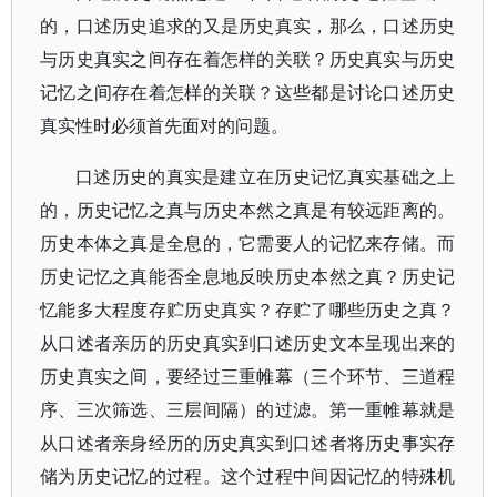
的，口述历史追求的又是历史真实，那么，口述历史
与历史真实之间存在着怎样的关联？历史真实与历史
记忆之间存在着怎样的关联？这些都是讨论口述历史
真实性时必须首先面对的问题。
口述历史的真实是建立在历史记忆真实基础之上
的，历史记忆之真与历史本然之真是有较远距离的。
历史本体之真是全息的，它需要人的记忆来存储。而
历史记忆之真能否全息地反映历史本然之真？历史记
忆能多大程度存贮历史真实？存贮了哪些历史之真？
从口述者亲历的历史真实到口述历史文本呈现出来的
历史真实之间，要经过三重帷幕（三个环节、三道程
序、三次筛选、三层间隔）的过滤。第一重帷幕就是
从口述者亲身经历的历史真实到口述者将历史事实存
储为历史记忆的过程。这个过程中间因记忆的特殊机