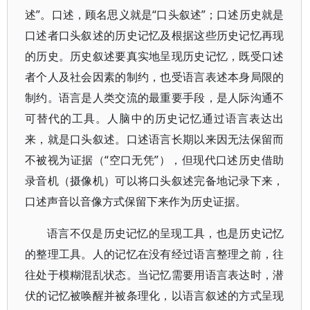
述”。口述，顾名思义就是“口头叙述”；口述历史就是
口述者口头叙述的历史记忆及根据这些历史记忆再现
的历史。历史叙述要真实地呈现历史记忆，既受口述
者个人及社会因素的制约，也受语言表述本身局限的
制约。语言是人类交流的最重要手段，是人际沟通不
可替代的工具。人脑中的历史记忆通过语言表达出
来，就是口头叙述。口述语言长期以来因无法保留而
不被视为证据（“空口无凭”），但现代口述历史借助
录音机（摄像机）可以将口头叙述完备地记录下来，
口述声音以音像方式保留下来作为历史证据。
语言不仅是历史记忆的呈现工具，也是历史记忆
的整理工具。人的记忆在没有经过语言整理之前，往
往处于模糊混乱状态。当记忆需要用语言表达时，潜
伏的记忆被唤醒并被条理化，以语言叙述的方式呈现