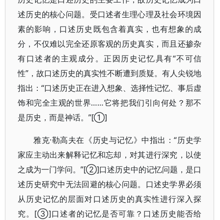
述历史的核心问题。受口述者生理心理及社会环境因
素的影响，口述历史既包含着真实，也有想象的成
分，不仅难以完全还原客观的历史真实，而且还掺杂
有口述者的主观成分。正因历史记忆具有“不可信
性”，故口述历史的真实性不断遭到质疑。有人尖锐地
指出：“口述历史正在进入想象、选择性记忆、事后虚
饰和完全主观的世界……它将把我们引向何处？那不
是历史，而是神话。”[①]
雅克·勒高夫在《历史与记忆》中指出：“历史学
家应主动出来解释记忆和忘却，对其进行深究，以使
之成为一门学问。”[②]口述历史中的记忆问题，是口
述历史研究中无法回避的核心问题。口述史学界必须
从历史记忆的层面对口述历史的真实性进行深入探
究。[③]口述者的记忆是否可靠？口述历史能否给