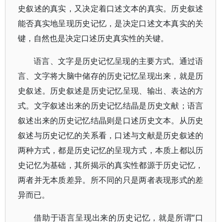
史叙述的真实，又决定着口述文本的真实。历史叙述
能否真实地呈现历史记忆，是决定口述文本真实的关
键，自然也是决定口述历史真实性的关键。
语言、文字是历史记忆呈现的主要方式。通过语
言、文字将大脑中储存的历史记忆呈现出来，就是历
史叙述。历史叙述是历史记忆呈现、输出、表达的方
式。文字叙述出来的历史记忆结晶是历史文献；语言
叙述出来的历史记忆结晶则是口述历史文本。从历史
叙述与历史记忆的关系看，口述与文献是历史叙述的
两种方式，都是历史记忆的呈现方式，本质上都以历
史记忆为基础，其所揭示的真实性都源于历史记忆，
两者并无本质差异。所不同的只是两者表现形式的差
异而已。
借助于语言呈现出来的历史记忆，就是所谓“口