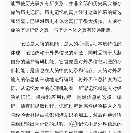
能而使历史事实有所变形，并非全部的历史真实都存
储为历史记忆。历史记忆的真实经过这重帷幕的筛选
和阻隔，已经对历史本体之真打了很大折扣。人脑存
储的历史记忆之真，与历史本体之真有较远距离。
记忆是人脑的机能，是人的心理活动本质特性的
体现。记忆依赖于外界信息的刺激，同时受制于大脑
自身的选择编码机能。它首先是对外界信息刺激的存
贮机能，是信息在人脑中的刻录和储存。人脑对外界
输入的信息能主动地进行编码，将外界信息转变为记
忆。从记忆发生的心理机制看，所谓记忆就是人对经
验的识记、保持和应用过程，是对信息的选择、编
码、储存和提取过程。记忆过程是感性经验摄入之后
与经验素材经由意识和潜意识的加工，然后再通过语
言组织输出为记忆的过程。[④]记忆不是外界信息的
简单复制，而是有所摄取并作筛选。历史记忆以历史