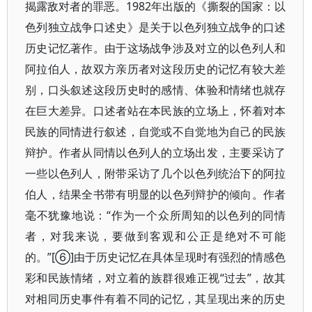
揭露敌对者的罪恶。1982年出版的《撕裂的国家：以
色列独立战争口述史》是关于以色列独立战争的口述
历史记忆著作。由于这场战争涉及对立的以色列人和
阿拉伯人，故双方亲历者对这段历史的记忆有较大差
别，口头叙述这段历史时的感情、体验和情绪也就存
在巨大差异。口述者站在本民族的立场上，怀着对本
民族的同情进行叙述，自觉或不自觉地为自己的民族
辩护。作者从同情以色列人的立场出发，主要采访了
一些以色列人，附带采访了几个以色列统治下的阿拉
伯人，结果全书带有明显的以色列辩护的倾向。作者
毫不犹豫地说：“作为一个众所周知的以色列的同情
者，对我来说，要做到客观和公正是绝对不可能
的。”[⑥]由于历史记忆在具体呈现时有强烈的情感色
彩和民族情绪，对立着的族群很难正视“过去”，故其
对相同历史事件有着不同的记忆，其呈现出来的历史