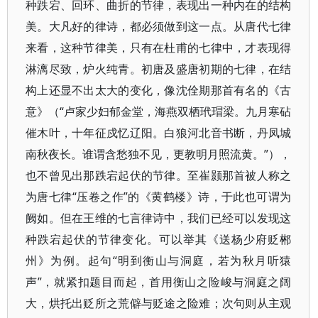
种跌宕、回环、曲折的节律，表现出一种内在的结构
美。大凡好的律诗，都必须做到这一点。从唐代七律
来看，这种节律美，只有在杜甫的七律中，才表现得
淋漓尽致，炉火纯青。初唐及盛唐初期的七律，在结
构上还显不出太大的变化，像沈佺期那首有名的《古
意》（“卢家少妇郁金堂，海燕双栖玳瑁梁。九月寒砧
催木叶，十年征戍忆辽阳。白狼河北音书断，丹凤城
南秋夜长。谁谓含愁独不见，更教明月照流黄。”），
也不曾见出那跌宕起伏的节律。至崔颢那首被人称之
为唐七律“压卷之作”的《黄鹤楼》诗，于此也可谓为
阙如。但在王维的七言律诗中，我们已经可以发现这
种跌宕起伏的节律变化。可以举其《送杨少府贬郴
州》为例。起句“明到衡山与洞庭，若为秋月听猿
声”，就紧扣题目而起，首用衡山之险峻与洞庭之阔
大，烘托出贬所之荒僻与贬途之险难；次句则从主观