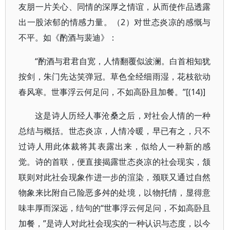
友朋一片关心、同情的深厚之情谊，从而使作品透露
出一股浓郁的情感力量。（2）对世态炎凉的感慨与
不平。如《酌酒与裴迪》：
“酌酒与君君自宽，人情翻覆似波澜。白首相知犹
按剑，朱门先达笑弹冠。草色全经细雨湿，花枝欲动
春风寒。世事浮云何足问，不如高卧且加餐。”[(14)]
这是诗人历经人事沧桑之后，对社会人情的一种
总结与概括。世态炎凉，人情冷暖，早已有之，只不
过诗人用此体裁将其表露出来，似给人一种新的感
觉。诗的首联，便直接揭露世态炎凉的社会现实，颔
联则对此社会现象作进一步的渲染，颈联又通过自然
物象来比附自己险恶多舛的处境，以物托情，显得意
味丰厚而深远，结句的“世事浮云何足问，不如高卧且
加餐，”是诗人对此社会现实的一种认识与态度，以今