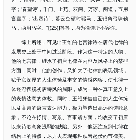
字；‘春望诗’，千门、上苑、双阙、万家、阁道，五用
宫室字；‘出塞诗’，暮云空碛时驱马，玉靶角弓珠勒
马，两用马字。”[(25)]等等，均为律诗所不容许。
综上所述，可见出王维的七言律诗在唐代七律的
发展史上处于中间过渡阶段。作为这一特定的人物，
他的七言律，继承了初唐七律在内容及风格上的某些
方面；同时，他的创作，又扩大了七律的表现领域，
赋予它深厚的人生体验及丰富的情感内容，使七律一
体逐渐摆脱初唐诗风的局限，成为一种在真正意义上
的表情达意的体裁。同时，王维凭借自己的人生体练
以及高超的语言表达能力，极力塑造出高远的诗歌意
象，不论在抒情、写景、言事诸方面，均改变了初唐
以来诗歌意象浅弱的缺陷。另外，他还注意到七律在
结构上的特点，尽力去表现那种跌宕起伏的节律美。