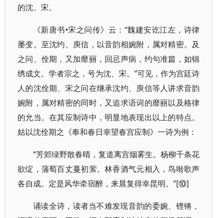
的沈、宋。
《新唐书•宋之问传》云：“魏建安讫江左，诗律
屡变。至沈约、庾信，以音韵相婉附，属对精密。及
之问、佺期，又加靡丽，回忌声病，约句准篇，如锦
绣成文。学者宗之，号为沈、宋。”可见，作为宫廷诗
人的沈佺期、宋之问在继承沈约、庾信等人讲求音韵
婉附，属对精密的同时，又追求语词的靡丽以及格律
的允当。在其应制诗中，明显地表现出以上的特点。
姑以沈佺期之《奉和春日幸望春宫应制》一诗为例：
“芳郊绿野散春晴，复道离宫烟雾生。杨柳千条花
欲绽，蒲萄百丈蔓初萦。林香酒气元相入，鸟啭歌声
各自成。定是风华牵宿醉，来晨复得幸昆明。”[⑩]
诵读全诗，读者当不难发现音韵的委婉、铿锵，