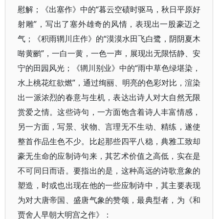
慰解；《出塞作》中的“暮云空碛时驱马，秋日平原好
射雕”，写出了塞外雄奇的风情，表现出一股豪迈之
气；《积雨辋川庄作》的“漠漠水田飞白鹭，阴阴夏木
啭黄鹂”，一白一黄，一色一声，展现出无限恬静、安
宁的田园风光；《辋川别业》中的“雨中草色绿堪染，
水上桃花红欲燃”，通过绚丽、明亮的色彩对比，渲染
出一派浓烈的春意与生机，表达出诗人对大自然无限
赏爱之情。这些诗句，一方面饱含着诗人丰富情感，
另一方面，写景、状物、言理无不生动、精练，遂使
整首作品生色不少。比起那些四平八稳，典雅工致却
豪无生命的应制诗句来，其艺术价值之高低，实在是
不可同日而语。要指出的是，这种高远的诗歌意象的
塑造，时或也出现在他的一些应制诗中，其主要表现
为对大唐帝国、盛唐气象的赞颂，最典型者，为《和
贾舍人早朝大明宫之作》：