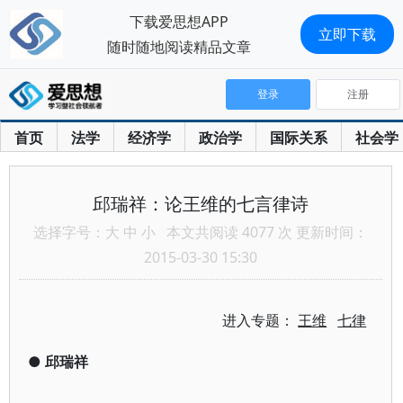
下载爱思想APP
立即下载
随时随地阅读精品文章
登录
注册
首页
法学
经济学
政治学
国际关系
社会学
邱瑞祥：论王维的七言律诗
选择字号：
大
中
小
本文共阅读 4077 次 更新时间：
2015-03-30 15:30
进入专题：
王维
七律
●
邱瑞祥