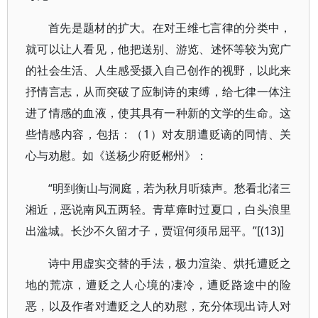
首先是题材的扩大。在对王维七言律的分类中，
就可以让人看见，他把送别、游览、述怀等较为宽广
的社会生活、人生感受摄入自己创作的视野，以此来
抒情言志，从而突破了应制诗的束缚，给七律一体注
进了情感的血液，使其具有一种新的文学的生命。这
些情感内容，包括：（1）对友朋遭贬谪的同情、关
心与劝慰。如《送杨少府贬郴州》：
“明到衡山与洞庭，若为秋月听猿声。愁看北渚三
湘近，恶说南风五两轻。青草瘴时过夏口，白头浪里
出湓城。长沙不久留才子，贾谊何须吊屈平。”[(13)]
诗中用虚实交替的手法，极力渲染、烘托遭贬之
地的荒凉，遭贬之人心境的凄冷，遭贬路途中的险
恶，以及作者对遭贬之人的劝慰，充分体现出诗人对