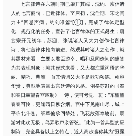
七言律诗在六朝时期已肇开其端，沈约、庾信诸
人的七言俪句，已近律体。至唐初，沈佺期、宋之问
力主“回忌声病，约句准篇”[①]，完成了律体定型
化、规范化的任务，宣告了七言律体的正式诞生；唐
玄宗开元初年，苏颋、张说诸人又大力创作七言律
诗，将七言律体推向前进。然观其时诸人之创作，就
其题材来看，主要以君臣游幸、唱和及同僚间的酬答
为其表现对象；就其形式来看，又大都注重词语的华
丽、精巧、典雅，而其情调又大多是歌功颂德、雍容
华贵，典型地表露出宫廷诗的风格。例举苏颋的《奉
和春日幸望春宫应制》一诗，便可考见一斑：“东望望
春春可怜，更逢晴日柳含烟。宫中下见南山尽，城上
平临北斗悬。细草偏承回辇处，飞花故落奉觞前。宸
游对此欢无极，鸟弄歌声杂管弦。”此为一首典型的应
制诗，完全具备以上之特点，近人高步瀛称其为“冠冕