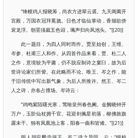
“绛帻鸡人报晓筹，尚衣方进翠云裘。九天阊阖开
宫殿，万国衣冠拜冕旒。日色才临仙掌动，香烟欲傍
衮龙浮。朝罢须裁五色诏，珮声归向凤池头。”[(20)]
此一题目，为四人同时而作。贾至始创，王维、
岑参、杜甫三人和作。从四首作品来看，贾、杜二人
之作，意境较为平庸，仍不脱应制诗之窠臼，故为后
世诗论家们所訾。在此略而不论。唯王、岑之作，能
于旧传统中写出新气象，为后人所推许。然王、岑二
人之诗，亦各占擅场。岑诗云：
“鸡鸣紫陌曙光寒，莺啭皇州春色阑。金阙晓钟开
万户，玉阶仙杖拥千官。花迎剑佩星初落，柳拂旌旗
露未干。独有凤凰池上客，阳春一曲和皆难。”[(21)]
明人胡应麟尝评王、岑二诗之异同，云：“细校