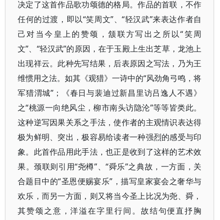
决定了这首作品歌功颂德的格局。作品的首联，不作
任何的过渡，即以“笑周文”、“轻汉武”来表达作者自
己对当今皇上的赞颂，颔联方写出之所以“笑周
文”、“轻汉武”的原因，在于玉殿上生出芝草，龙池上
出现祥云。此种先写结果，后表原因之写法，乃为王
维惯用之法。如其《观猎》一诗中的“风劲角弓鸣，将
军猎渭城”；《春日与裴迪过新昌里访吕逸人不遇》
之“桃源一向绝风尘，柳市南头访隐沦”等等皆类此。
这种逆写因果关系之手法，使作者的主观情识表达得
极为鲜明、突出，极容易给读者一种强烈的感受与印
象。此首作品用此手法，也正是收到了这样的艺术效
果。颈联则引用“尧樽”、“舜乐”之典故，一方面，关
合题目中的“圣恩便赐宴乐”，描写皇家宴会之奢华与
欢乐，而另一方面，则又将当今圣上比况为尧、舜，
其赞颂之意，洋溢在字里行间。故结句便直抒胸