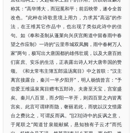
称其：“高华博大，而冠冕和平；前后映带，遂令全首
改色。”此种在诗歌意境上用力，力求其“高远”的作
法，在王维其它作品中，也出现了类似此诗中的佳
句。如《奉和圣制从蓬莱向兴庆宫阁道中留春雨中春
望之作应制》一诗的“云里帝城双凤阙，雨中春树万人
家”两句，极写出大唐国都的雄伟壮观，以及大唐百姓
们富庶、安乐的生活，正表露出诗人对大唐帝国的赞
颂。《和太常韦主簿五郎温汤寓目》中之首联：“汉主
离宫接露台，秦川一半夕阳开”，明人杨慎曾言：“予
尝爱王维温泉寓目赠韦五郎诗。夫唐至天宝，宫室盛
矣。秦川八百里，而夕阳一半开，则四百里之内皆离
宫矣。此言可谓肆而隐，奢丽若此，而犹以汉文惜露
台之费比之，可谓反而讽。”[(23)]诗中的反讽之意，
于尾联之“闻道甘泉能献赋，悬知独有子云才”而托