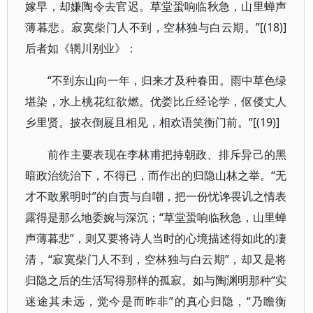
嫁早，却嫌陶令去官迟。草堂蛩响临秋急，山里蝉声
薄暮悲。寂寞柴门人不到，空林独与白云期。”[(18)]
后者如《辋川别业》：
“不到东山向一年，归来才及种春田。雨中草色绿
堪染，水上桃花红欲燃。优娄比丘经论学，伛偻丈人
乡里贤。披衣倒屣且相见，相欢语笑衡门前。”[(19)]
前作主要表现在李林甫把持朝政、排斥异己的黑
暗政治统治下，不得已，而作出的归隐山林之举。“无
才不敢累明时”的自责与自嘲，把一份忧谗畏讥之情表
露得是那么地委婉与深沉；“草堂蛩响临秋急，山里蝉
声薄暮悲”，则又要将诗人当时的心境描述得如此的凄
清，“寂寞柴门人不到，空林独与白云期”，却又是将
归隐之后的生活写得那样的孤寂。如与陶渊明那种“实
迷途其未远，觉今是而昨非”的真心归隐，“乃瞻衡