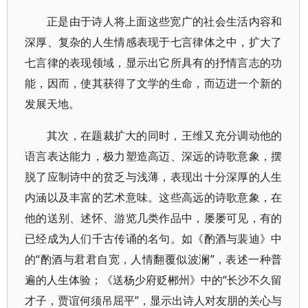
正是由于诗人将上面这些宽广的社会生活内容和
深厚、复杂的人生情感表现于七言律体之中，扩大了
七言律的表现领域，显示出它所具有的抒情言志的功
能，因而，使其获得了文学的生命，而迈进一个新的
发展天地。
其次，在题裁扩大的同时，王维又充分调动他的
语言表达能力，极力塑造高迈、深远的诗歌意象，摆
脱了应制诗中的贫乏与浅薄，表现出十分深厚的人生
内涵以及丰富的艺术意味。这些高远的诗歌意象，在
他的送别、述怀、游览几类作品中，屡屡可见，有的
已经成为人们千古传诵的名句。如《酌酒与裴迪》中
的“酌酒与君君自宽，人情翻覆似波澜”，表述一种普
遍的人生体验；《送杨少府贬郴州》中的“长沙不久留
才子，贾谊何须吊屈平”，显示出诗人对友朋的关心与