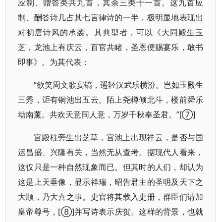
应制、赠答类共九首，其余三类十一首。这九首应
制、酬答诗几占其七言律诗的一半，极明显地表现出
对初唐诗风的承袭。其典型者，可以《大同殿生玉
芝，龙池上有庆云，百官共睹，圣恩便赐宴乐，敢书
即事》。为其代表：
“欲笑周文歌宴镐，遥轻汉武乐横汾。岂如玉殿生
三秀，讵有铜池出五云。陌上尧樽倾北斗，楼前舜乐
动南薰。共欢天意同人意，万岁千秋奉圣君。”[⑦]
宫殿柱旁生出芝草，宫池上出现祥云，是否与国
运昌盛、兴隆有关，当然无从查考。据现代人看来，
这仅只是一种自然现象而已。但其时的人们，却认为
这是上天垂像，显示祥瑞，昭告君主的圣明及天下之
大顺，乃大喜之事。史官将其载入史册，群臣们请加
皇帝尊号，[⑧]并写诗表示庆贺。这样的背景，也就