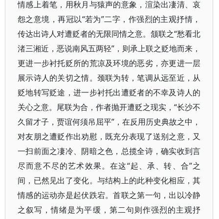
情感上着笔，用秋月与猿声的意象，渲染出凄清、哀
怨之意境，再冠以“若为”二字，作强烈的主观抒情，
传达出诗人对遭贬者的无限同情之意。颔联之“愁看北
渚三湘近，恶说南风五两轻”，则承上联之贬地而来，
更进一步衬托贬所的荒凉及环境的恶劣，亦更进一层
展示诗人的关切之情。颈联为转，笔调从远至近，从
贬地转写贬途，进一步衬托出遭贬者的不幸及诗人的
关心之意。尾联为合，作者抛开遭贬之现实，“长沙不
久留才子，贾谊何须吊屈平”，在反用历史典故之中，
对友朋之遭贬作出劝慰，既充分表现了送别之意，又
一扫前面之凄冷、阴暗之色，总揽全诗，确实收到言
尽而意不尽的艺术效果。在这“起、承、转、合”之
间，已然见出了变化。与结构上的此种变化相应，其
情感的运动亦是起伏跌宕。首联之第一句，出以冷静
之叙写，情绪是为平缓，第二句则作强烈的主观抒