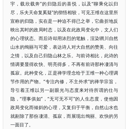
宇，载欣载奔”的归隐后的喜悦，以及“聊乘化以归
尽，乐夫天命复奚疑”的彻悟相较，可见王维在这里所
宣称的归隐，实在是一种迫不得已之举，它曲折地反
映出其时的政局时态，以及在此政局变化中，文人们
的心理状态。而后诗却用浓烈的笔触，渲染辋川自然
山水的绚丽与可爱，表达诗人对大自然的赞美、向往
之情，以及自己归隐山林之乐。与前诗相比，此诗的
情调要显得欢快、明亮得多，不再有前诗那种凄清与
孤寂。此种变化，正是禅学理念给于王维一种心理调
节作用的产物。“专注内修，不主外求”的禅学宗旨，
导引着王维以另一副眼光与态度来对待所谓的仕与
隐，“理事俱如”，“无可无不可”的人生态度，使他因
政局变化而倾斜的心理，又复归于平衡，自然山水也
就剔除了那份凄清、孤寂，而展现出绚丽、欢快的另
一面目了。