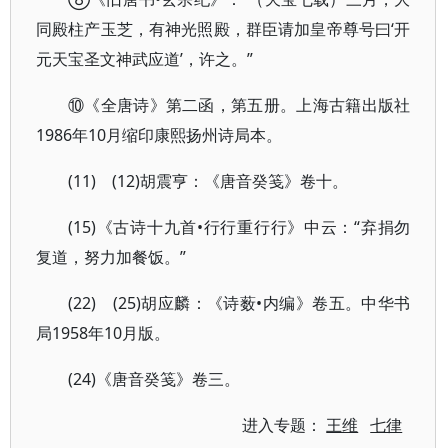
同殿柱产玉芝，有神光照殿，群臣请加皇帝尊号曰‘开
元天宝圣文神武应道’，许之。”
⑩《全唐诗》第二函，第五册。上海古籍出版社
1986年10月缩印康熙扬州诗局本。
(11) (12)胡震亨：《唐音癸笺》卷十。
(15)《古诗十九首•行行重行行》中云：“弃捐勿
复道，努力加餐饭。”
(22) (25)胡应麟：《诗薮•内编》卷五。中华书
局1958年10月版。
(24)《唐音癸笺》卷三。
进入专题：
王维
七律