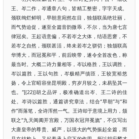
王、岑二作，岑通章八句，皆精工整密，字字天成。
颈联绚烂鲜明，早朝意宛然在目，独颔联虽绝壮丽，
而气势迫促，遂至全篇音韵微乖，不尔，当为唐七言
律冠矣。王起语意偏，不若岑之大体，结语思窘，不
若岑之自然，颈联甚活，终未若岑之骈切；独颔联高
华博大，而冠冕和平，前后映带，遂令全首改色，称
最当时。大概二诗力量相等，岑以格胜，王以调胜，
岑以篇胜，王以句胜，岑极精严缜匝，王较宽裕悠
扬，令上官昭容坐昆明殿，穷岁月较之，未易坠其一
也。”[(22)]胡之品评，极准确道出岑、王二诗的佳
处。岑诗以篇胜，通篇讲究章法，结合“早朝”与“和
作”而落笔，全诗浑然一气。王诗却于意境上用力，颔
联之“九天阊阖开宫殿，万国衣冠拜冕旒”，不仅写出
大唐皇帝的尊贵、威严，以强大的气势振起全篇，而
且在结构上，又起着承上启下的作用。所以胡应麟才