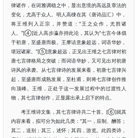
律诸作，在词雅调稳之中，显出意境的高远及章法的
变化，尤高于众人。明人高棅在其《唐诗品汇》中，
将王维列入正宗，并赞道：“王之众作，尤胜诸
人。”[④]近人高步瀛亦持此论，其认为“七言今体倡
于初唐，至盛唐而极。王摩诘意象超远，词语华妙，
堪冠诸家。”[⑤]意象超远，正见出王维之七言律对初
唐七言律格局之突破；而词语华妙，又可见出对初唐
诗风的承袭。从七言律诗的发展来看，初唐七言律兴
起，至盛唐而成熟发展，至杜甫，则将七言律创作推
向顶峰。王维，正处于这一发展过程中的过渡性人
物，其七言律创作，正显露出承上启下的特点。
考王维诗文集，其七言律诗共二十首。[⑥]就其
内容来看，拟可分为如此几类：“其一，应制、酬答；
其二，送别；其三，述怀；其四，游览。此四类诗，