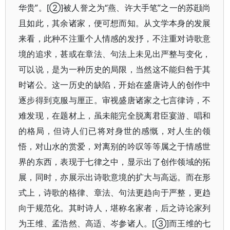
华贵”。[②]被人誉之为“燕、许大手笔”之一的苏颋尚
且如此，其余诸家，便可想而知。从文学本身的发展
来看，此种不注重个人情感的发抒，不注重对诗歌意
境的追求，甚或在章法、句法上未见出严整与变化，
可以说，是为一种历史的局限，当然这不能归咎于其
时诸公。这一历史的缺陷，开始在盛唐诗人的创作中
逐步得到克服与厘正。审视盛唐诸家之七言律诗，不
难发现，在题材上，虽未能完全脱离君臣宴游、唱和
的格局，但诗人们已将对身世的感慨，对人生的领
悟，对山水的赏爱，对离别的吟叹等等属之于情感世
界的东西，表现于七律之中，显示出了创作领域的拓
展，同时，亦展示出诗歌意境的扩大与高远。而在形
式上，诗歌的格律、章法、句法更趋向于严整，更趋
向于规范化。其时诗人，堪称名家者，后之诗论家列
为王维、孟浩然、高适、岑参诸人。[③]而王维的七