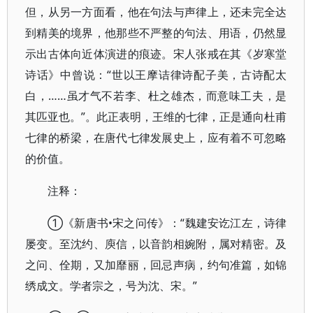
但，从另一方面看，他在句法与声律上，还未完全达
到精美的境界，他那些不严整的句法、用语，仍然显
示出古体向近体演进的痕迹。宋人张戒在其《岁寒堂
诗话》中曾说：“世以王摩诘律诗配子美，古诗配太
白，……虽才气不若李、杜之雄杰，而意味工夫，是
其匹亚也。”。此正表明，王维的七律，正是通向杜甫
七律的桥梁，在唐代七律发展史上，应有着不可忽略
的价值。
注释：
①《新唐书•宋之问传》：“魏建安讫江左，诗律
屡变。至沈约、庾信，以音韵相婉附，属对精密。及
之问、佺期，又加靡丽，回忌声病，约句准篇，如锦
绣成文。学者宗之，号为沈、宋。”