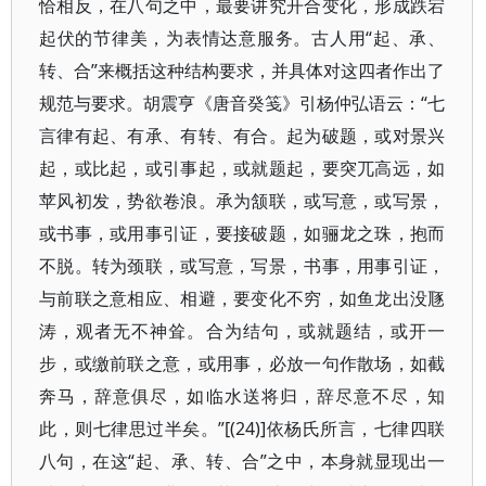
恰相反，在八句之中，最要讲究开合变化，形成跌宕
起伏的节律美，为表情达意服务。古人用“起、承、
转、合”来概括这种结构要求，并具体对这四者作出了
规范与要求。胡震亨《唐音癸笺》引杨仲弘语云：“七
言律有起、有承、有转、有合。起为破题，或对景兴
起，或比起，或引事起，或就题起，要突兀高远，如
苹风初发，势欲卷浪。承为颔联，或写意，或写景，
或书事，或用事引证，要接破题，如骊龙之珠，抱而
不脱。转为颈联，或写意，写景，书事，用事引证，
与前联之意相应、相避，要变化不穷，如鱼龙出没豗
涛，观者无不神耸。合为结句，或就题结，或开一
步，或缴前联之意，或用事，必放一句作散场，如截
奔马，辞意俱尽，如临水送将归，辞尽意不尽，知
此，则七律思过半矣。”[(24)]依杨氏所言，七律四联
八句，在这“起、承、转、合”之中，本身就显现出一