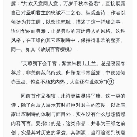
臆：“共欢天意同人意，万岁千秋奉圣君”，直接展露
自己对圣明君主的忠诚不二之心。纵观全诗，作者以
颂扬为其主调，以欢快笔触，描述了这一祥瑞之事，
语词华丽而典雅，正是典型的宫廷诗人的风格。这种
风格，在王维的其它应制诗中，保持得非常的整齐、
同一。如其《敕赐百官樱桃》：
“芙蓉阙下会千官，紫禁朱樱出上兰。总是寝园春
荐后，非关御苑鸟衔残。归鞍竞带青丝笼，中便频倾
赤玉盘。饱食不须愁内热，大官还有蔗浆寒”[⑨]
同前首作品相较，此诗更益显得平庸。这一类的
诗，除了向后人展示其时群臣对君主的态度，以及表
露出应制诗的体制与面目外，实在没有什么思想情感
内容可言。要指出的是，这类作品，并非为王维之前
创，实是其对历史的承袭。其渊源，当可追溯到初唐