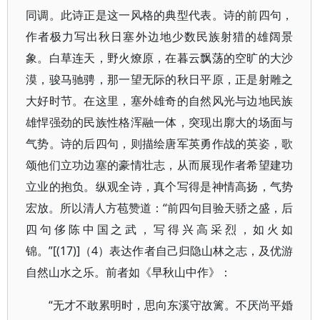
同调。此诗正是这一风格的典型代表。诗的前四句，
作者极力写出秋日塞外边地少数民族射猎的雄阔景
象。白草连天，野火燎原，在暮云飘荡的空旷的大沙
漠，骏马驰骋，那一望无际的秋日平原，正是射雕之
大好时节。在这里，塞外雄奇的自然风光与边地民族
雄悍强劲的民族性格浑融一体，突现出廓大的场面与
气势。诗的后四句，则描绘唐军英勇作战的英姿，歌
颂他们立功边塞的豪情壮志，从而展现作者希望建功
立业的抱负。纵观全诗，真个写得是神情高扬，气势
宏放。所以清人方苞赞道：“前四句目验天骄之盛，后
四句侈陈中国之武，写得兴高采烈，如火如
锦。”[(17)]（4）表达作者自己归隐山林之志，及优游
自然山水之乐。前者如《早秋山中作》：
“无才不敢累明时，思向东溪守故篱。不厌尚平婚