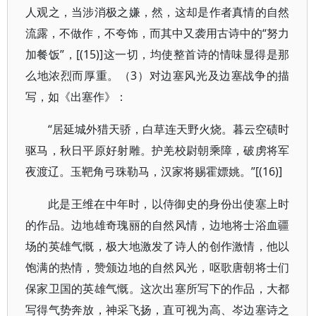
人观之，当涉消极之嫌，然，这却是作者真情的自然
流露，不做作，不夸饰，而其中又袭用古诗中的“努力
加餐饭”，[(15)]这一切，均使整首诗的情味显得是那
么地浓烈而厚重。（3）对边塞风光及边塞战争的描
写，如《出塞作》：
“居延城外猎天骄，白草连天野火烧。暮云空碛时
驱马，秋日平原好射雕。护羌校尉朝乘障，破虏将军
夜渡辽。玉靶角弓珠勒马，汉家将赐霍嫖姚。”[(16)]
此是王维在中年时，以侍御史的身份出使塞上时
的作品。边地雄奇瑰丽的自然风情，边地将士浴血疆
场的英雄气慨，极大地激发了诗人的创作激情，他以
饱满的热情，赞颁边地的自然风光，呕歌唐朝将士们
保家卫国的英雄气慨。这次出塞所写下的作品，大都
写得气势奔放，神采飞扬，直可视为高、岑边塞诗之