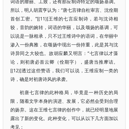
词语的靡丽、工致，还有那应制诗特定的颂扬基调。
所以，明人胡震亨认为：“唐七言律自杜审言、沈佺期
首创工密。”[(11)]王维的七言应制诗，若与沈诗相
较，音韵的婉转，词语的华丽，以及颂扬的基调，可
以说是一脉相承，只不过王维诗中的语词，在华丽中
渗入一份典雅，在颂扬中现出一份持重，此是其与沈
诗异同之大较也。故胡应麟又明言：“七言律以才藻
论，则初唐必首云卿（佺期字），盛唐当推摩诘。
[(12)]透过这些赞语，我们可以说，王维应制一类的
诗，确是对初唐诗风的承袭。
初唐七言律的此种格局，毕竟是一种历史的局
限，随着文学本身的演进、发展，它必然会受到合理
的扬弃。这在王维七言律的创作中，就已经明显地展
露出了新的变化。此种变化，可以从以下几方面加以
考见：