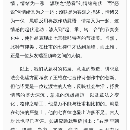
情，情绪为一涨；颔联之“愁看”句情绪稍伏，而“恶
说”句情绪又为之一起；颈联是为客观之描述，情绪又
为一伏；尾联反用典故作劝慰语，情绪又为一起。这
情感的起伏运动，渗入到“起、承、转、合”的节奏变
化中，使作品表现出七言律那特有的节律美。当然，
此种节律美，在杜甫的七律中才达到顶峰，而王维，
正是一位从发端至顶峰之间的人物。
以上，我们从题材的拓展、意境的塑造、讲求章
法变化诸方面考察了王维在七言律诗创作中的创新。
但他毕竟是一位过渡性的人物，反映社会生活，抒发
情感的博大深沉，意境的沉雄超迈，以及章法之变
化，格律之精工，他是万不能与杜甫相比拟的。就是
在句法的严整上，他的七言律也显出许多不足。古人
对此也早已有评。如胡应麟就明确指出：“右丞‘早朝
诗’，绛帻、尚衣、冕旒、衮龙、珮声，五用衣服