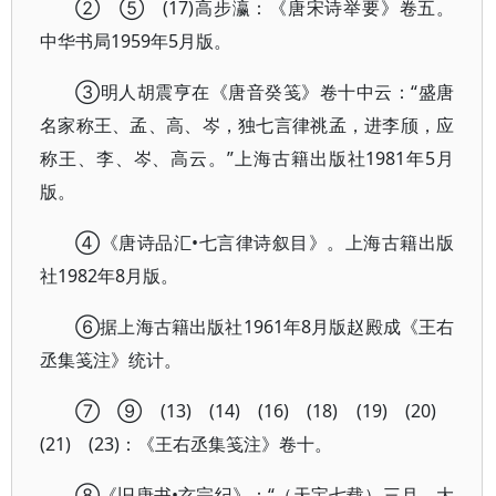
② ⑤ (17)高步瀛：《唐宋诗举要》卷五。
中华书局1959年5月版。
③明人胡震亨在《唐音癸笺》卷十中云：“盛唐
名家称王、孟、高、岑，独七言律祧孟，进李颀，应
称王、李、岑、高云。”上海古籍出版社1981年5月
版。
④《唐诗品汇•七言律诗叙目》。上海古籍出版
社1982年8月版。
⑥据上海古籍出版社1961年8月版赵殿成《王右
丞集笺注》统计。
⑦ ⑨ (13) (14) (16) (18) (19) (20)
(21) (23)：《王右丞集笺注》卷十。
⑧《旧唐书•玄宗纪》：“（天宝七载）三月，大