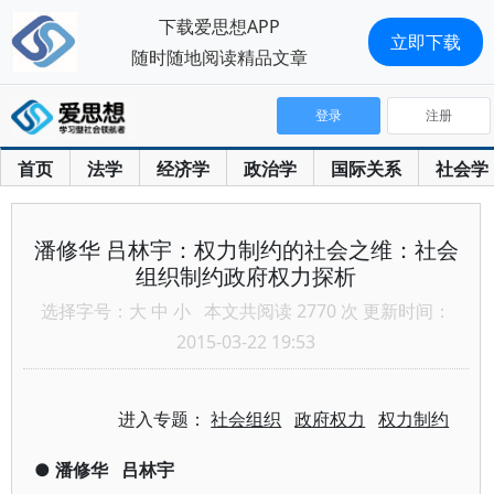
下载爱思想APP
立即下载
随时随地阅读精品文章
登录
注册
首页
法学
经济学
政治学
国际关系
社会学
潘修华 吕林宇：权力制约的社会之维：社会
组织制约政府权力探析
选择字号：
大
中
小
本文共阅读 2770 次 更新时间：
2015-03-22 19:53
进入专题：
社会组织
政府权力
权力制约
●
潘修华
吕林宇