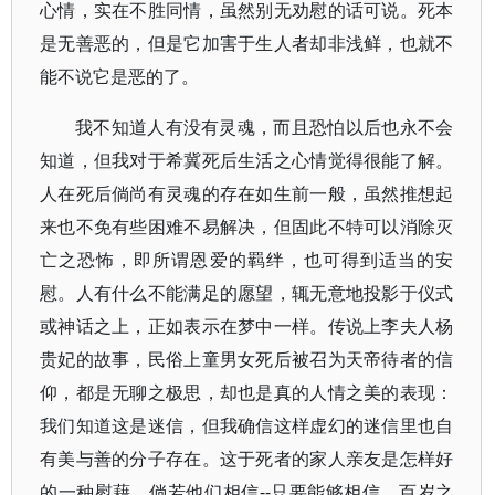
心情，实在不胜同情，虽然别无劝慰的话可说。死本
是无善恶的，但是它加害于生人者却非浅鲜，也就不
能不说它是恶的了。
我不知道人有没有灵魂，而且恐怕以后也永不会
知道，但我对于希冀死后生活之心情觉得很能了解。
人在死后倘尚有灵魂的存在如生前一般，虽然推想起
来也不免有些困难不易解决，但固此不特可以消除灭
亡之恐怖，即所谓恩爱的羁绊，也可得到适当的安
慰。人有什么不能满足的愿望，辄无意地投影于仪式
或神话之上，正如表示在梦中一样。传说上李夫人杨
贵妃的故事，民俗上童男女死后被召为天帝待者的信
仰，都是无聊之极思，却也是真的人情之美的表现：
我们知道这是迷信，但我确信这样虚幻的迷信里也自
有美与善的分子存在。这于死者的家人亲友是怎样好
的一种慰藉，倘若他们相信--只要能够相信，百岁之