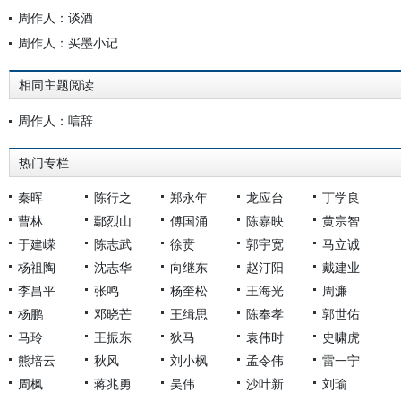
周作人：谈酒
周作人：买墨小记
相同主题阅读
周作人：唁辞
热门专栏
秦晖
陈行之
郑永年
龙应台
丁学良
曹林
鄢烈山
傅国涌
陈嘉映
黄宗智
于建嵘
陈志武
徐贲
郭宇宽
马立诚
杨祖陶
沈志华
向继东
赵汀阳
戴建业
李昌平
张鸣
杨奎松
王海光
周濂
杨鹏
邓晓芒
王缉思
陈奉孝
郭世佑
马玲
王振东
狄马
袁伟时
史啸虎
熊培云
秋风
刘小枫
孟令伟
雷一宁
周枫
蒋兆勇
吴伟
沙叶新
刘瑜