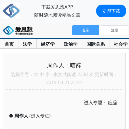
下载爱思想APP
立即下载
随时随地阅读精品文章
登录
注册
首页
法学
经济学
政治学
国际关系
社会学
周作人：唁辞
选择字号：
大
中
小
本文共阅读 2338 次 更新时间：
2015-03-21 21:47
进入专题：
唁辞
●
周作人
(
进入专栏
)