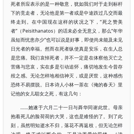
死者所应表示的是一种敬意，犹如我们对于走到标杆
下的竞走者，无论他是第一者或是中途跌过几交而最
终走到。在中国现在这样的状况之下，“死之赞美
者”（Peisithanatos）的话未必全无意义，那么“年华
虽短而忧患亦少”也可以说是好事，即使尚未能及未见
日光者的幸福。然而在死者纵使真是安乐，在生人总
是悲痛。我们哀悼死者，并不一定是在体察他灭亡之
苦痛与悲哀，实在多是引动追怀，痛切地发生今昔存
殁之感。无论怎样地相信神灭，或是厌世，这种感伤
恐终不易摆脱。日本诗人小林一茶在《俺的春天》里
记他的女儿聪女之死，有这几句：
……她遂于六月二十一日与蕣华同谢此世。母亲
抱着死儿的脸荷荷的大哭，这也是难怪的了。到了此
刻，虽然明知逝水不归，落花不再返枝，但无论怎样