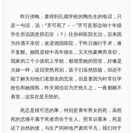
昨日傍晚，妻得到孔德学校的陶先生的电话，只
是一句话，说：“齐可死了－－”齐可是那边响十年级
学生所说因患胆石症（？）往协和医院乞治，后来因
为待遇不亲切，改进德国医院，于昨日施行手术，遂
不复醒。她既是校中高年级生，又天性豪爽而亲切，
我家的三个小孩初上学校，都很受她的照管，好像是
大姊一样，这回突然死别，孩子们虽然惊骇，却还不
能了解失却他们老朋友的悲哀，但是妻因为时常往学
校也和她很熟，昨天闻信后为茫然久之，一夜都睡不
着觉，这实在是无怪的。
死总是很可悲的事，特别是青年男女的死，虽然
死的悲痛不属于死者而在于生人。照常识看来，死是
还了自然的债，与生产同样地严肃而平凡，我们对于