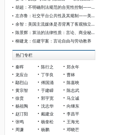
胡超：不明确刑法规范的合宪性控制——以寻衅滋事罪为例
左亦鲁：社交平台公共性及其规制——美国经验及其启示
余智：美国主流媒体是否背离了客观独立与言论自由原则？
陈景辉：算法的法律性质：言论、商业秘密还是正当程序？
柳建龙：任建宇案：言论自由与劳动教养
热门专栏
秦晖
陈行之
郑永年
龙应台
丁学良
曹林
鄢烈山
傅国涌
陈嘉映
黄宗智
于建嵘
陈志武
徐贲
郭宇宽
马立诚
杨祖陶
沈志华
向继东
赵汀阳
戴建业
李昌平
张鸣
杨奎松
王海光
周濂
杨鹏
邓晓芒