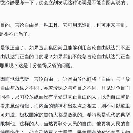
稍微冷静思考一下，便会立刻发现这种论调是不能自圆其说的；
和目的。言论自由是一种工具。它可用来造乱，也可用来平乱。
是很不正当了。
的是很正当了。如果造乱集团尚且能够利用言论自由以达到不正
自由以达到正当的目的呢？如果我们不能藉言论自由以达到正当
那里呢？这是十分值得反省的问题。
，因而也就恶听「言论自由」。这是由於他们将「自由」与「放
。自由与放纵之不同，亦若珍珠之与鱼目之不同。只见过鱼目而
。同样，只习於放纵而没有享受过真正自由的人，以为自由就是
点看来虽然相似，而内面的精神和出发点之相去，则不可以道里
就可知道。极权国家的首领大都是放纵的。希特勒是现代的典型
能限制他。这样的人，当然要剥夺人民的自由。他要将人民的自
到德国烧焦了，他自己烧死了才罢手。民主国家的政治领导人物