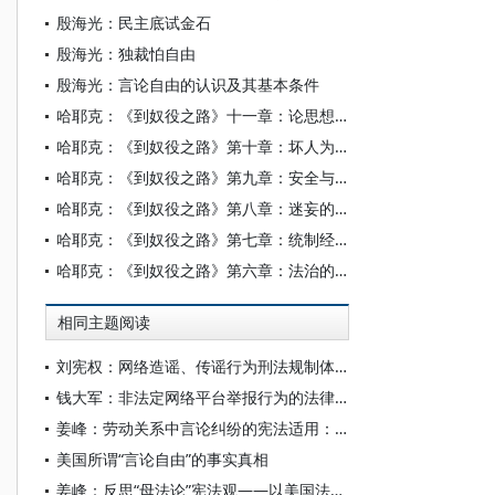
殷海光：民主底试金石
殷海光：独裁怕自由
殷海光：言论自由的认识及其基本条件
哈耶克：《到奴役之路》十一章：论思想国有
哈耶克：《到奴役之路》第十章：坏人为何得势
哈耶克：《到奴役之路》第九章：安全与自由
哈耶克：《到奴役之路》第八章：迷妄的平等
哈耶克：《到奴役之路》第七章：统制经济的种种危害
哈耶克：《到奴役之路》第六章：法治的要旨
相同主题阅读
刘宪权：网络造谣、传谣行为刑法规制体系的构建与完善
钱大军：非法定网络平台举报行为的法律边界
姜峰：劳动关系中言论纠纷的宪法适用：一个反思的视角
美国所谓“言论自由”的事实真相
姜峰：反思“母法论”宪法观——以美国法中雇员言论的公私之别为例