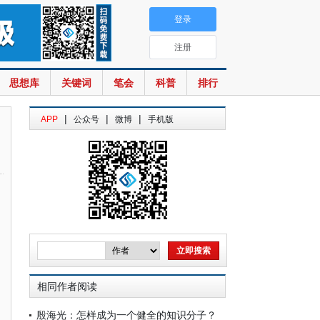
登录
注册
思想库
关键词
笔会
科普
排行
|
|
|
APP
公众号
微博
手机版
相同作者阅读
殷海光：怎样成为一个健全的知识分子？