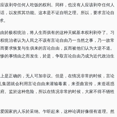
人应该剥夺任何人吃饭的权利。同样，也没有人应该剥夺任何人
说话，以发挥其功能。这本是不证自明之理。所以，要求言论自
求。
代由於极权统治，将人生而俱有的这种天赋基本权利剥夺了。习
极权统治者认为人民之不该有言论自由乃一当然之事，乃一故常
起而要求恢复与生俱来的言论自由，反而被他们认为大逆不道。
悲惨的事情由之而发生，於是，争取言论自由乃成为近代政治生
则上是正确的，无人可加非议。但是，在情况非常的时候，言论
乱集团就会利用言论自由来灌输毒素，来歪曲宣传，来造谣惑
政府。监於这种危险，所以在情况非常的时候，大家不得不牺牲
忠爱国家的人乐於采纳。乍听起来，这种论调好像很有道理。然