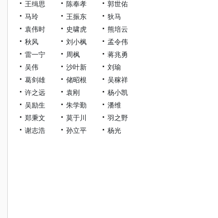
王缉思
陈奉孝
郭世佑
马玲
王振东
狄马
袁伟时
史啸虎
熊培云
秋风
刘小枫
孟令伟
雷一宁
周枫
蒋兆勇
吴伟
沙叶新
刘瑜
葛剑雄
储昭根
吴稼祥
许之远
袁刚
杨小凯
吴励生
朱学勤
潘维
郑秉文
莫于川
羽之野
谢志浩
孙立平
杨光