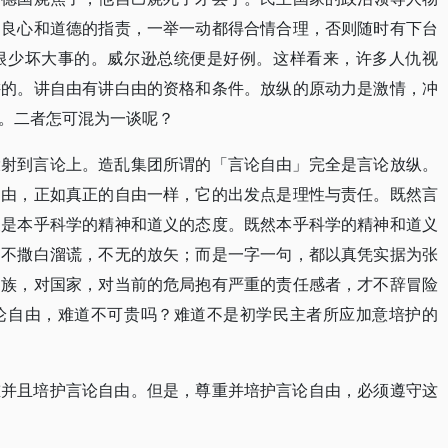
，良心和道德的指责，一举一动都得合情合理，否则随时有下台
很少坏大事的。威尔逊总统便是好例。这样看来，许多人仇视
讲的。讲自由有讲白由的资格和条件。放纵的原动力是激情，冲
。二者怎可混为一谈呢？
投射到言论上。造乱集团所谓的「言论自由」完全是言论放纵。
自由，正如真正的自由一样，它的出发点是理性与责任。既然言
便是本乎科学的精神和道义的态度。既然本乎科学的精神和道义
，不撒白溜谎，不无的放矢；而是一字一句，都以真凭实据为张
民族，对国家，对当前的危局抱有严重的责任感者，才不辞冒险
论自由，难道不可贵吗？难道不是初学民主者所应加意培护的
重并且培护言论自由。但是，尊重并培护言论自由，必须遵守这