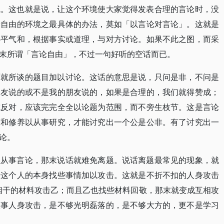
境。这也就是说，让这个环境使大家觉得发表合理的言论时，没
论自由的环境之最具体的办法，莫如「以言论对言论」。这就是
心平气和，根据事实或道理，与对方讨论。如果不此之图，而采
末所谓「言论自由」，不过一句好听的空话而已。
面就所谈的题目加以讨论。这话的意思是说，只问是非，不问是
朋友说的或不是我的朋友说的，如果是合理的，我们就得赞成；
或反对，应该完完全全以论题为范围，而不旁生枝节。这是言论
度和修养以从事研究，才能讨究出一个公是公非。有了讨究出一
论。
以从事言论，那末说话就难免离题。说话离题最常见的现象，就
者这个人的本身找些事情加以攻击。这就是不折不扣的人身攻击
甲找些不相干的材料攻击乙；而且乙也找些材料回敬，那末就变成互相攻
从事人身攻击，是不够光明磊落的，是不够大方的，更不是学习