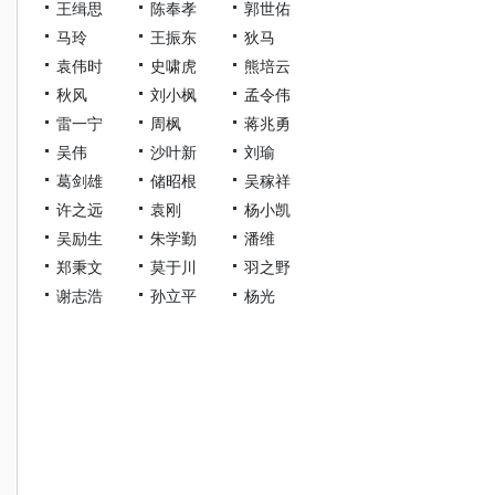
王缉思
陈奉孝
郭世佑
马玲
王振东
狄马
袁伟时
史啸虎
熊培云
秋风
刘小枫
孟令伟
雷一宁
周枫
蒋兆勇
吴伟
沙叶新
刘瑜
葛剑雄
储昭根
吴稼祥
许之远
袁刚
杨小凯
吴励生
朱学勤
潘维
郑秉文
莫于川
羽之野
谢志浩
孙立平
杨光