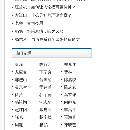
汪曾祺：如何让人物描写更传神？
方江山：什么是好的理论文章？
老舍：古为今用
杨隽：繁采寡情，味之必厌
杨志玖：与历史系同学谈怎样写论文
热门专栏
秦晖
陈行之
郑永年
龙应台
丁学良
曹林
鄢烈山
傅国涌
陈嘉映
黄宗智
于建嵘
陈志武
徐贲
郭宇宽
马立诚
杨祖陶
沈志华
向继东
赵汀阳
戴建业
李昌平
张鸣
杨奎松
王海光
周濂
杨鹏
邓晓芒