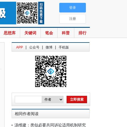
登录
注册
思想库
关键词
笔会
科普
排行
|
|
|
APP
公众号
微博
手机版
相同作者阅读
汤维建：类似必要共同诉讼适用机制研究