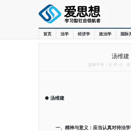
首页
法学
经济学
政治学
国际
汤维建
选择字号：
大
中
小
本文
●
汤维建
一、精神与意义：应当认真对待法学