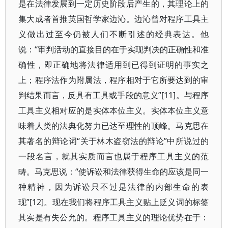
是在法律发展到一定历史阶段后产生的，其理论上的
集大成者首推英国哲学家边沁。边沁曾对程序工具主
义做出过至今仍被人们不断引述的经典表达。他
说：“审判活动的直接目的在于实现判决的正确性和准
确性，即正确地将法律适用到已得到证明的事实之
上；程序法作为附属法，程序相对于它所要达到的审
判结果而言，反具有工具或手段的意义”[11]。与程序
工具主义相对应的是实体本位主义。实体本位主义意
味着人类的法典化努力已达至理性的顶峰。马克思在
其著名的辩论词“关于林木盗窃法的辩论”中所说过的
一段名言，就其实质而言也属于程序工具主义的范
畴。马克思说：“使诉讼和法律获得生命的应该是同一
种精神，因为诉讼只不过是法律的内部生命的表
现”[12]。现在我们将程序工具主义贴上贬义词的标签
其实是有失公允的。程序工具主义的理论优势在于：