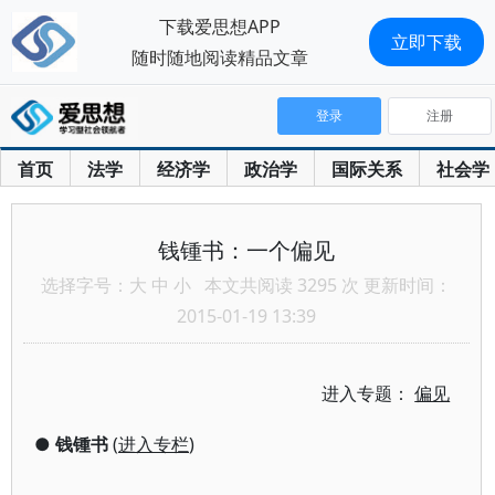
下载爱思想APP
立即下载
随时随地阅读精品文章
登录
注册
首页
法学
经济学
政治学
国际关系
社会学
钱锺书：一个偏见
选择字号：
大
中
小
本文共阅读 3295 次 更新时间：
2015-01-19 13:39
进入专题：
偏见
●
钱锺书
(
进入专栏
)