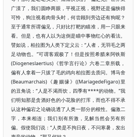
广漠了，我们圆睁两眼，平视正视，视野还是偏狭得
可怜，狗注视着肉骨头时，何尝顾到旁边还有狗呢？
至于通常所谓偏见，只好比打靶的瞄准，用一只眼来
看。但是，也有人以为这倒是瞄中事物红心的看法。
譬如说，柏拉图为人类下定义云：“人者，无羽毛之两
足动物也。”可谓客观极了！但是按照希腊来阿铁斯
(Diogeneslaertius)《哲学言行论》六卷二章所载，
偏有人拿着一只拔了毛的鸡向柏拉图去质问。博马舍
(Beaumarchais)《趣姻缘》((MariagedeFigaro)里
的丑角说：“人是不渴而饮，四季有****的动物。”我
们明知那是贪酒好色的小花脸的打浑，而也不得不承
认这种偏宕之论确说透了人类一部分的根性。偏激二
字，本来相连；我们别有所激，见解当然会另有所
偏。假使我们说：“人类是不拘日夜，不问寒暑，发出
声音的动物。”那又何妨？