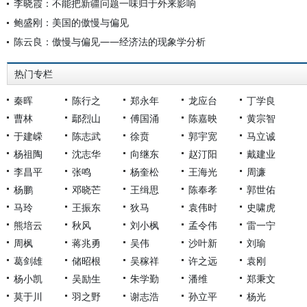
李晓霞：不能把新疆问题一味归于外来影响
鲍盛刚：美国的傲慢与偏见
陈云良：傲慢与偏见——经济法的现象学分析
热门专栏
秦晖
陈行之
郑永年
龙应台
丁学良
曹林
鄢烈山
傅国涌
陈嘉映
黄宗智
于建嵘
陈志武
徐贲
郭宇宽
马立诚
杨祖陶
沈志华
向继东
赵汀阳
戴建业
李昌平
张鸣
杨奎松
王海光
周濂
杨鹏
邓晓芒
王缉思
陈奉孝
郭世佑
马玲
王振东
狄马
袁伟时
史啸虎
熊培云
秋风
刘小枫
孟令伟
雷一宁
周枫
蒋兆勇
吴伟
沙叶新
刘瑜
葛剑雄
储昭根
吴稼祥
许之远
袁刚
杨小凯
吴励生
朱学勤
潘维
郑秉文
莫于川
羽之野
谢志浩
孙立平
杨光