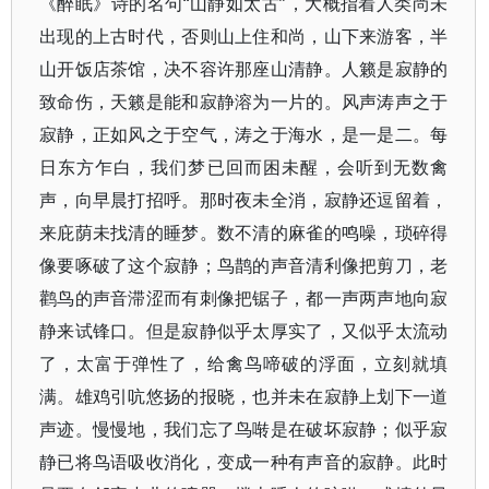
《醉眠》诗的名句“山静如太古”，大概指着人类尚未
出现的上古时代，否则山上住和尚，山下来游客，半
山开饭店茶馆，决不容许那座山清静。人籁是寂静的
致命伤，天籁是能和寂静溶为一片的。风声涛声之于
寂静，正如风之于空气，涛之于海水，是一是二。每
日东方乍白，我们梦已回而困未醒，会听到无数禽
声，向早晨打招呼。那时夜未全消，寂静还逗留着，
来庇荫未找清的睡梦。数不清的麻雀的鸣噪，琐碎得
像要啄破了这个寂静；鸟鹊的声音清利像把剪刀，老
鹳鸟的声音滞涩而有刺像把锯子，都一声两声地向寂
静来试锋口。但是寂静似乎太厚实了，又似乎太流动
了，太富于弹性了，给禽鸟啼破的浮面，立刻就填
满。雄鸡引吭悠扬的报晓，也并未在寂静上划下一道
声迹。慢慢地，我们忘了鸟啭是在破坏寂静；似乎寂
静已将鸟语吸收消化，变成一种有声音的寂静。此时