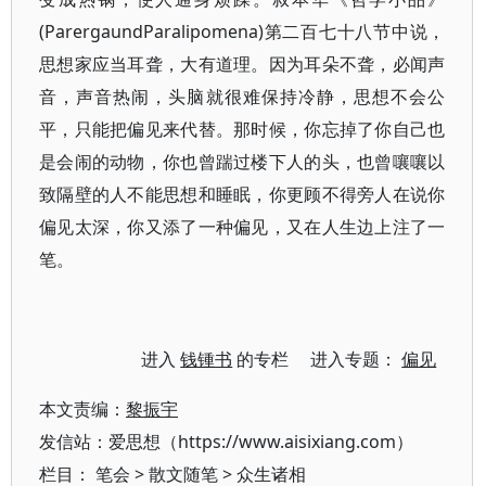
(ParergaundParalipomena)第二百七十八节中说，
思想家应当耳聋，大有道理。因为耳朵不聋，必闻声
音，声音热闹，头脑就很难保持冷静，思想不会公
平，只能把偏见来代替。那时候，你忘掉了你自己也
是会闹的动物，你也曾踹过楼下人的头，也曾嚷嚷以
致隔壁的人不能思想和睡眠，你更顾不得旁人在说你
偏见太深，你又添了一种偏见，又在人生边上注了一
笔。
进入
钱锺书
的专栏 进入专题：
偏见
本文责编：
黎振宇
发信站：爱思想（https://www.aisixiang.com）
栏目：
笔会
>
散文随笔
>
众生诸相