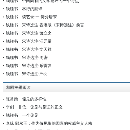
钱锺书：中国固有的文学批评的一个特点
钱锺书：林纾的翻译
钱锺书：谈艺录·一 诗分唐宋
钱锺书：宋诗选注·香港版《宋诗选注》前言
钱锺书：宋诗选注·萧立之
钱锺书：宋诗选注·汪元量
钱锺书：宋诗选注·文天祥
钱锺书：宋诗选注·周密
钱锺书：宋诗选注·乐雷发
钱锺书：宋诗选注·严羽
相同主题阅读
陈常燊：偏见的多样性
李剑：非信、偏见与见证的正义
钱锺书：一个偏见
李琼 郭永玉：作为偏见影响因素的权威主义人格