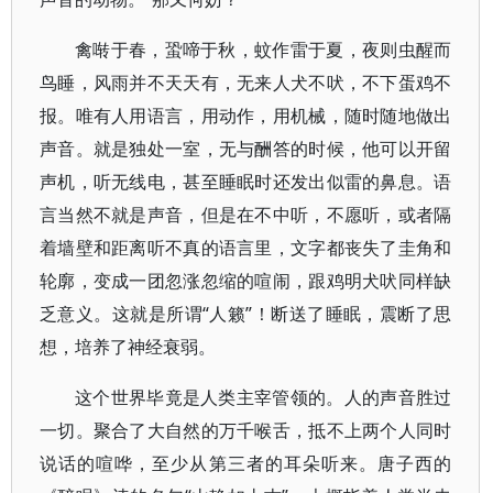
禽啭于春，蛩啼于秋，蚊作雷于夏，夜则虫醒而
鸟睡，风雨并不天天有，无来人犬不吠，不下蛋鸡不
报。唯有人用语言，用动作，用机械，随时随地做出
声音。就是独处一室，无与酬答的时候，他可以开留
声机，听无线电，甚至睡眠时还发出似雷的鼻息。语
言当然不就是声音，但是在不中听，不愿听，或者隔
着墙壁和距离听不真的语言里，文字都丧失了圭角和
轮廓，变成一团忽涨忽缩的喧闹，跟鸡明犬吠同样缺
乏意义。这就是所谓“人籁”！断送了睡眠，震断了思
想，培养了神经衰弱。
这个世界毕竟是人类主宰管领的。人的声音胜过
一切。聚合了大自然的万千喉舌，抵不上两个人同时
说话的喧哗，至少从第三者的耳朵听来。唐子西的