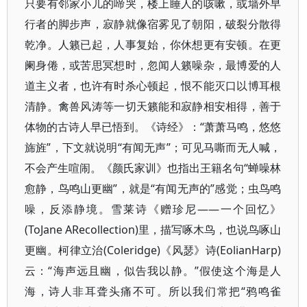
只要有邻家小儿的啼哭，楼上睡人的咳嗽，或墙外早
行者的脚步声，寂静就像宿雾见了朝阳，破裂分散得
乾净。人籁已起，人事复始，你休想更有安顿。在更
阑身倦，或苦思冥想时，忽闻人籁噪杂，最博爱的人
道主义者，也许有时杀心顿起，恨不能灭口以博耳根
清静。禽兽风涛等一切天籁能和寂静相安相得，善于
体物的古诗人早已悟到。《诗经》：“萧萧马鸣，悠悠
旆旌”，下文就说明“有闻无声”；可见马嘶而无人喊，
不会产生喧闹。《颜氏家训》也指出王籍名句“蝉噪林
愈静，鸟鸣山更幽”，就是“有闻无声的”感觉；虫鸟鸣
噪，反添静境。雪莱诗《赠珍尼——一个回忆》
(ToJane ARecollection)里，描写啄木鸟，也说鸟啄山
更幽。柯律立治(Coleridge)《风瑟》诗(EolianHarp)
云：“海声远且幽，似告我以静。”假使这个海是人
海，诗人非耳聋头痛不可。所以我们常把“鸦鸣雀