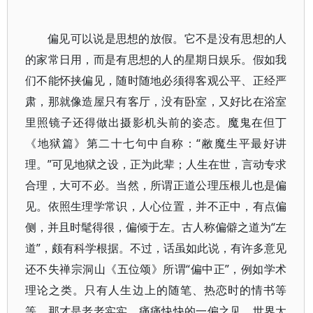
偏见可以说是思想的放假。它不是没有思想的人
的家常日用，而是有思想的人的星期日娱乐。假如我
们不能怀挟偏见，随时随地必须得客观公平、正经严
肃，那就像造屋只有客厅，没有卧室，又好比在浴室
里照镜子还得做出摄影机头前的姿态。魔鬼在但丁
《地狱篇》第二十七句中自称：“敝魔生平最好讲
理。”可见地狱之设，正为此辈；人生在世，言动专求
合理，大可不必。当然，所谓正道公理压根儿也是偏
见。依照生理学常识，人心位置，并不正中，有点偏
侧，并且时髦得很，偏倾于左。古人称偏僻之道为“左
道”，颇有科学根据。不过，话虽如此说，有许多意见
还不失禅宗洞山《五位颂》所谓“偏中正”，例如学术
理论之类。只有人生边上的随笔、热恋时的情书等
等，那才是老老实实、痛痛快快的一偏之见。世界太