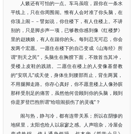
人籁还有可怕的一点。车马虽喧，跟你在一条水
平线上，只在你周围闹。惟有人会对准了你头脑，在
你顶上闹－－譬如说，你住楼下，有人住楼上。不讲
别的，只是脚步声一项，已够教你感到像《红楼梦》
里的赵姨娘，有人在踹你的头。每到忍无可忍，你会
发两个宏愿。一愿住在楼下的自己变成《山海经》所
谓“刑天之民”，头脑生在胸膛下面，不致首当其冲，
受楼上皮鞋的践踏。二愿住在楼上的人变像基督教
的“安琪儿”或天使，身体生到腰部而止，背生两翼，
不用腿脚走路。你存心真好，你不愿意楼上人像孙膑
那样受刖足的痛苦，虽然他何尝顾到你的头脑，顾到
你是罗登巴煦所谓“给喧闹损伤了的灵魂”？
闹与热，静与冷，都有连带关系；所以在阴惨的
地狱里，太阳也给人以寂寥之感。人声喧杂，冷屋会
变成热锅，使人通身烦躁。叔本华《哲学小品》