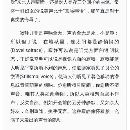
噪”来比人声喧哗，还是对人类存三分回护的曲笔。常
将一群妇女的说笑声比于“莺啼燕语”，那简直是对于
禽类的悔辱了。
寂静并非是声响全无。声响全无是死，不是静；
所以但丁说，在地狱里，连太阳都是静悄悄的
(Doveilsoltace)。寂静可以说是听觉方面的透明状
态，正好像空明可以说是视觉方面的寂穆。寂穆能使
人听见平常所听不到的声息，使道德家听见了良心的
微语(Stillsmallvoice)，使诗人们听见了暮色移动的潜
息或青草萌芽的幽响。你愈听得见喧闹，你愈听不清
声音。唯其人类如此善闹，所以人类相聚而寂不作
声，反欠自然。例如开会前的五分钟静默，又如亲人
好友，久别重逢，执手无言。这种寂静像怀着胎，充
满了未发出的声音的隐动。