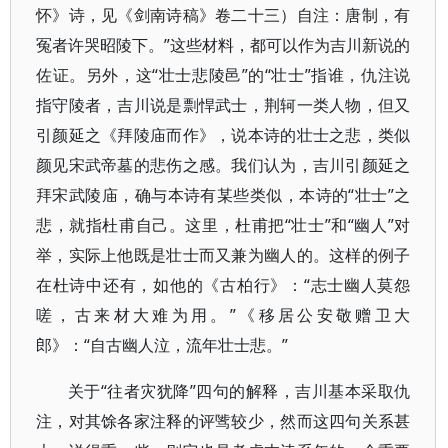
怀》诗，见《剑南诗稿》卷二十三）自注：唐制，有
冤者许哭昭陵下。”这些材料，都可以作为吉川新说的
佐证。另外，这“壮士悲陵邑”的“壮士”指谁，仇注说
指守陵者，吉川说是剽悍武士，荆轲一类人物，但又
引颜延之《拜陵庙而作》，说本诗的壮士之悲，类似
颜见宋武帝墓的悲伤之感。我们认为，吉川引颜延之
拜宋武陵庙，确与本诗有某些类似，本诗的“壮士”之
悲，就指杜甫自己。这里，杜甫把“壮士”和“幽人”对
举，实际上他既是壮士而又兼为幽人的。这样的例子
在杜诗中还有，如他的《古柏行》：“志士幽人莫怨
嗟，古来材大难为用。”《移居公安敬赠卫大
郎》：“自古幽人泣，流年壮士悲。”
关于“往者灾犹降”四句的解释，吉川基本采取仇
注，对其馀各家注释的评骘较少，然而这四句关系甚