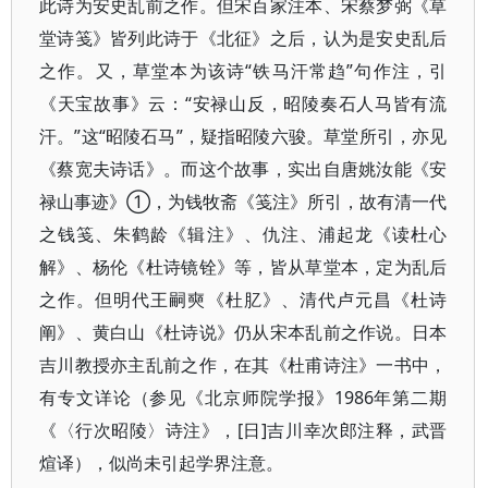
此诗为安史乱前之作。但宋百家注本、宋蔡梦弼《草
堂诗笺》皆列此诗于《北征》之后，认为是安史乱后
之作。又，草堂本为该诗“铁马汗常趋”句作注，引
《天宝故事》云：“安禄山反，昭陵奏石人马皆有流
汗。”这“昭陵石马”，疑指昭陵六骏。草堂所引，亦见
《蔡宽夫诗话》。而这个故事，实出自唐姚汝能《安
禄山事迹》①，为钱牧斋《笺注》所引，故有清一代
之钱笺、朱鹤龄《辑注》、仇注、浦起龙《读杜心
解》、杨伦《杜诗镜铨》等，皆从草堂本，定为乱后
之作。但明代王嗣奭《杜肊》、清代卢元昌《杜诗
阐》、黄白山《杜诗说》仍从宋本乱前之作说。日本
吉川教授亦主乱前之作，在其《杜甫诗注》一书中，
有专文详论（参见《北京师院学报》1986年第二期
《〈行次昭陵〉诗注》，[日]吉川幸次郎注释，武晋
煊译），似尚未引起学界注意。