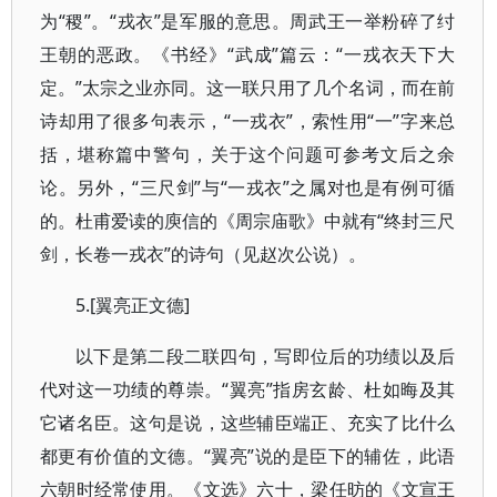
为“稷”。“戎衣”是军服的意思。周武王一举粉碎了纣
王朝的恶政。《书经》“武成”篇云：“一戎衣天下大
定。”太宗之业亦同。这一联只用了几个名词，而在前
诗却用了很多句表示，“一戎衣”，索性用“一”字来总
括，堪称篇中警句，关于这个问题可参考文后之余
论。另外，“三尺剑”与“一戎衣”之属对也是有例可循
的。杜甫爱读的庾信的《周宗庙歌》中就有“终封三尺
剑，长卷一戎衣”的诗句（见赵次公说）。
5.[翼亮正文德]
以下是第二段二联四句，写即位后的功绩以及后
代对这一功绩的尊崇。“翼亮”指房玄龄、杜如晦及其
它诸名臣。这句是说，这些辅臣端正、充实了比什么
都更有价值的文德。“翼亮”说的是臣下的辅佐，此语
六朝时经常使用。《文选》六十，梁任昉的《文宣王