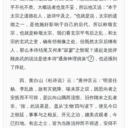
乎不伦不类。大概说者也觉不妥，所以他又说：“本于
太宗之遗德在人，故诗中及之。”也就是说，太宗的遗
德之一，是他施好影响于自己的后代。所以称颂玄
宗，也就是称颂太宗。我们看玄宗平韦后之乱，和太
宗的玄武之变，确有些相像之处。但既然太宗后继有
人，那么本诗结尾又何来“寂寥”之恨呢？浦起龙批评
顾炎武的说法是使本诗“通身神理俱涣”⑦，也还搔到
了痒处。
四、黄白山《杜诗说》云：“唐仲言云：‘明皇任
杨、李乱政，故有灾犹降、喘未苏之叹，因思向者之
安抚而不可得，是以向山隅而流恨。旧作隋末之乱者
非。’按，此说甚是。盖从‘文物’四句读下，便见今日
之朝廷，事事与之相反。开元之治，媲美贞观者，今
已扫地。有志之士，皆为当路沮抑而不得进，安得不