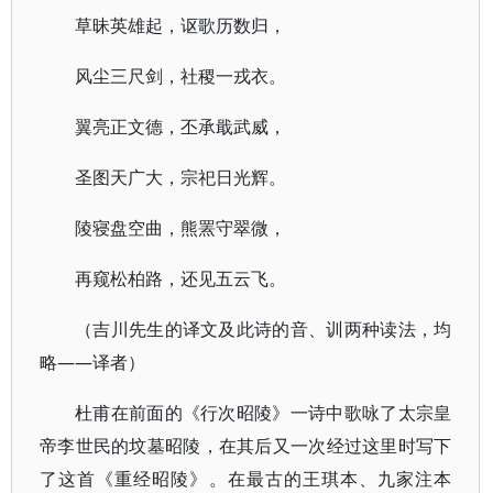
草昧英雄起，讴歌历数归，
风尘三尺剑，社稷一戎衣。
翼亮正文德，丕承戢武威，
圣图天广大，宗祀日光辉。
陵寝盘空曲，熊罴守翠微，
再窥松柏路，还见五云飞。
（吉川先生的译文及此诗的音、训两种读法，均
略——译者）
杜甫在前面的《行次昭陵》一诗中歌咏了太宗皇
帝李世民的坟墓昭陵，在其后又一次经过这里时写下
了这首《重经昭陵》。在最古的王琪本、九家注本