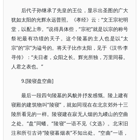
后代子孙继承了先皇的王位，显示出圣图的广大
犹如太阳的光辉永远普照。《孝经》云：“文王宗祀明
堂，以配上帝。”说得具体些，“宗祀”就是以宗的称号
祭祀最有功绩的天子。这个陵墓的主人也是以“太
宗”的“宗”为谥号的。将天子比作太阳，见于《汉书·李
寻传》：“夫日者，众阳之长。辉光所独，万里同晷。
人君之表也。”
9.[陵寝盘空曲]
最后一段四句陵墓的风貌并抒发感慨。陵上建有
寝殿的建筑物叫“陵寝”，就如同现在在北京郊外十三
陵所看见的一样。陵寝建在寂无人烟的九嵕山的空曲
之处。“盘”同蟠。“陵寝”一语不见《文选》。北宋旧
注和所引古诗“陵寝暮烟表”不知出处。“空曲”一语，