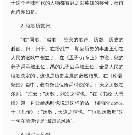
于这个草味时代的人物都被冠之以英雄的称号，杜甫
此诗亦如是。
2.[讴歌历数归]
“歌”同歌。“讴歌”，赞美的歌声。历数：历史的
必然。归：归于。在纷乱中，顺应历史的李唐王朝在
人民的讴歌中创立了。在《孟子·万章上》中说，尧的
养子舜承继王位，禹的儿子启承继王位，全是人民的
讴歌决定的，这也是历史发展的必然结果。在《论语·
尧曰》篇中，载有尧让位给舜时说的话：“天之历数在
尔躬。”注云：“历数，列次之谓也。”在《书经·大禹
谟》篇，舜让给禹时也说过这样的话。相同的话还见
于《孔传》：“历数，天道之谓也。”“讴歌历数归”这
一句在前诗便是“谶归龙凤质”。
3.[风尘三尺剑]