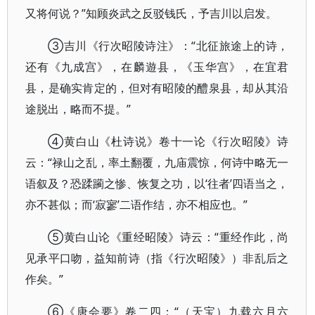
又将何说？”知顾炎武之反驳钱氏，予吉川以启发。
③吉川《行次昭陵诗注》：“北征旅途上的诗，
还有《九成宫》，在麟遊县，《玉华宫》，在宜君
县，是确实肯定的，但对有昭陵的醴泉县，却从其沿
途脱出，略而不提。”
④黄白山《杜诗说》卷十一论《行次昭陵》诗
云：“禄山之乱，率土翻覆，九庙震惊，何诗中略无一
语叙及？恐蹂躏之惨、恢复之功，以‘往者’四语当之，
亦不甚似；而‘寂寥’二语作结，亦不相应也。”
⑤黄白山论《重经昭陵》诗云：“重经作此，尚
见承平口吻，益知前诗（指《行次昭陵》）非乱后之
作矣。”
⑥《唐会要》卷二四：“（天宝）九载六月六