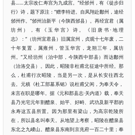
县……太宗改仁寿宫为九成宫。”经邠州，有《徒步归
行》诗，题下原注：“赠李特进。自凤翔赴鄜州，途经
邠州作。”邠州治新平（今陕西邠县）。再经宜君（属
坊州），有《玉华宫》诗。《旧唐书·地理
志》：“（坊州宜君县）旧属宜州，贞观十七年废，二
十年复置，属雍州，管玉华宫，龙朔三年，属坊
州。”又经坊州（治中部，今陕西中部县）而达鄜州
（治洛交县）。因此，昭陵非杜甫北征途中所经。那
么，杜甫行次昭陵，当是另一次，是从长安往西北
去。元稹《杜工部墓系铭》说杜甫父闲，为奉天令，
未言在职是哪年。据《元和郡县志·关内道》载，奉天
县乃光宅元年割醴泉、始平、好畤、武功及新平郡的
永寿这五县所置。因为那里有梁山，为高宗乾陵所
在，所以县名叫奉天。从地望上考察，昭陵在醴泉县
东北之九嵕山。醴泉县东南到京兆府一百二十里；奉