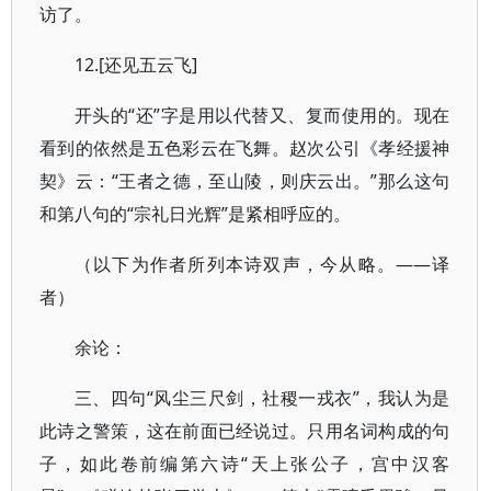
访了。
12.[还见五云飞]
开头的“还”字是用以代替又、复而使用的。现在
看到的依然是五色彩云在飞舞。赵次公引《孝经援神
契》云：“王者之德，至山陵，则庆云出。”那么这句
和第八句的“宗礼日光辉”是紧相呼应的。
（以下为作者所列本诗双声，今从略。——译
者）
余论：
三、四句“风尘三尺剑，社稷一戎衣”，我认为是
此诗之警策，这在前面已经说过。只用名词构成的句
子，如此卷前编第六诗“天上张公子，宫中汉客