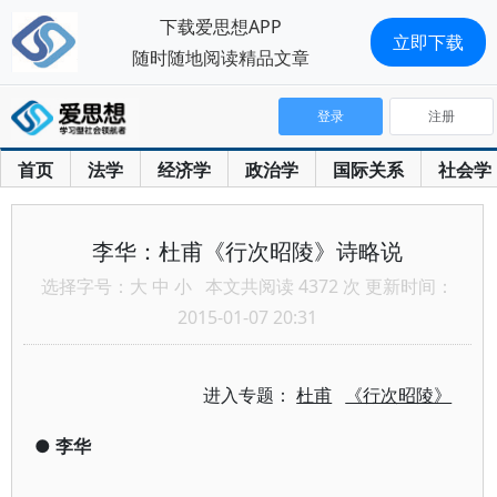
下载爱思想APP
立即下载
随时随地阅读精品文章
登录
注册
首页
法学
经济学
政治学
国际关系
社会学
李华：杜甫《行次昭陵》诗略说
选择字号：
大
中
小
本文共阅读 4372 次 更新时间：
2015-01-07 20:31
进入专题：
杜甫
《行次昭陵》
●
李华