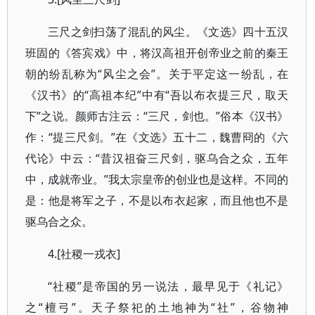
三尺之剑扫荡了混乱的风尘。《文选》四十五汉
班固的《答宾戏》中，将汉高祖开创帝业之前的秦王
朝的纷乱称为“风尘之会”。关于平定这一纷乱，在
《汉书》的“高祖本纪”中有“吾以布衣提三尺，取天
下”之说。颜师古注云：“三尺，剑也。”俗本《汉书》
作：“提三尺剑。”在《文选》五十二，魏曹冏的《六
代论》中云：“昔汉祖奋三尺剑，驱乌合之众，五年
中，成就帝业。”我太宗皇帝的创业也是这样。不同的
是：他是将军之子，不是以布衣起家，而且他也不是
驱乌合之众。
4.[社稷一戎衣]
“社稷”是帝国的另一说法，最早见于《礼记》
之“檀弓”。天子祭祀的土地神为“社”，谷物神