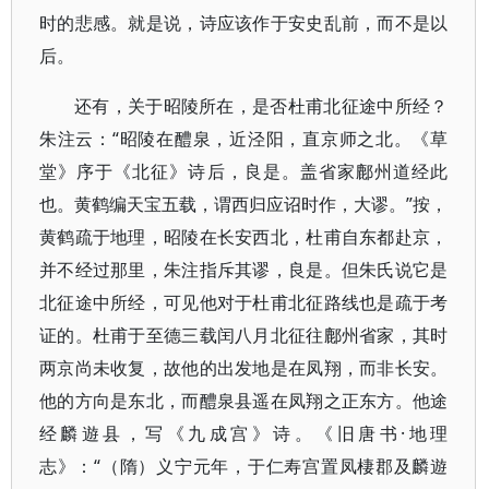
时的悲感。就是说，诗应该作于安史乱前，而不是以
后。
还有，关于昭陵所在，是否杜甫北征途中所经？
朱注云：“昭陵在醴泉，近泾阳，直京师之北。《草
堂》序于《北征》诗后，良是。盖省家鄜州道经此
也。黄鹤编天宝五载，谓西归应诏时作，大谬。”按，
黄鹤疏于地理，昭陵在长安西北，杜甫自东都赴京，
并不经过那里，朱注指斥其谬，良是。但朱氏说它是
北征途中所经，可见他对于杜甫北征路线也是疏于考
证的。杜甫于至德三载闰八月北征往鄜州省家，其时
两京尚未收复，故他的出发地是在凤翔，而非长安。
他的方向是东北，而醴泉县遥在凤翔之正东方。他途
经麟遊县，写《九成宫》诗。《旧唐书·地理
志》：“（隋）义宁元年，于仁寿宫置凤棲郡及麟遊