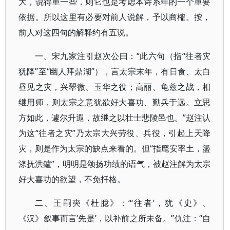
大，说得重一些，则它也是考虑本诗系年的一个重要
依据。所以这里有必要对前人说解，予以商榷。按，
前人对这四句的解释约有五说。
一、宋九家注引赵次公曰：“此六句（指“往者灾
犹降”至“幽人拜鼎湖”），言太宗末年，有日食、太白
昼见之灾，兴翠微、玉华之役；高丽、龟兹之战，相
继用师，则太宗之意犹欲好大喜功、勤兵于远。立思
方如此，遽尔升遐，故继之以壮士悲陵邑也。”赵注认
为这“往者之灾”乃太宗大兴劳役、兵役，引起上天降
灾，则是作为太宗的缺点来看的。但“指麾安率土，盪
涤抚洪鑪”，明明是颂扬功绩的语气，被赵注解为太宗
好大喜功的欲望，不免扦格。
二、王嗣奭《杜臆》：“‘往者’，犹《史》、
《汉》叙事而言‘先是’，以补前之所未备。”仇注：“自