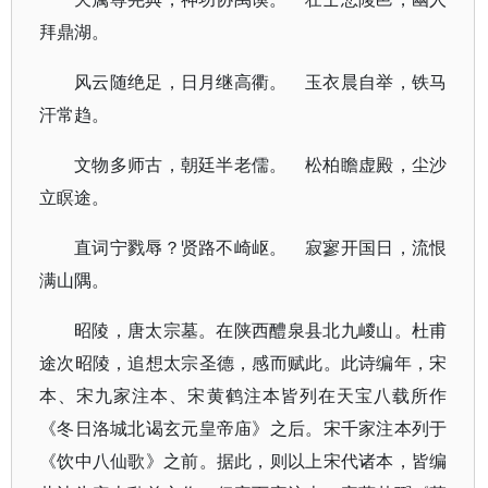
拜鼎湖。
风云随绝足，日月继高衢。 玉衣晨自举，铁马
汗常趋。
文物多师古，朝廷半老儒。 松柏瞻虚殿，尘沙
立瞑途。
直词宁戮辱？贤路不崎岖。 寂寥开国日，流恨
满山隅。
昭陵，唐太宗墓。在陕西醴泉县北九嵕山。杜甫
途次昭陵，追想太宗圣德，感而赋此。此诗编年，宋
本、宋九家注本、宋黄鹤注本皆列在天宝八载所作
《冬日洛城北谒玄元皇帝庙》之后。宋千家注本列于
《饮中八仙歌》之前。据此，则以上宋代诸本，皆编