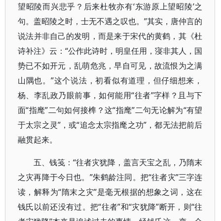
望昭陵而兴悲乎？后来杜牧亦有‘东游原上望昭陵’之
句。盖昭陵之时，士无不遇之叹也。”其实，唐仲言的
说法并非自己的发明，而是来于宋代的黄鹤，其《杜
诗补注》云：“公作此诗时，明皇任用，寖非其人，国
势已不如开元，乱萌危兆，早自可见，故流恨为之满
山隅也。”这个说法，初看似有道理，但仔细想来，
杨、李乱政乃眼前事，如何能用“往者”字样？且与下
面“指麾”二句如何接榫？这“指麾”二句无论解为“有望
于太宗之灵”，或“追念太宗指麾之功”，都无法把前后
融贯起来。
五、钱笺：“往者灾犹降，盖言天宝之乱，乃隋末
之灾再降于今日也。”朱鹤龄注同。把“往者灾”三字连
读，解释为“隋末之灾”是毫无根据的想象之词，这在
钱氏以前还没有过。把“往者”和“灾犹降”断开，则“往