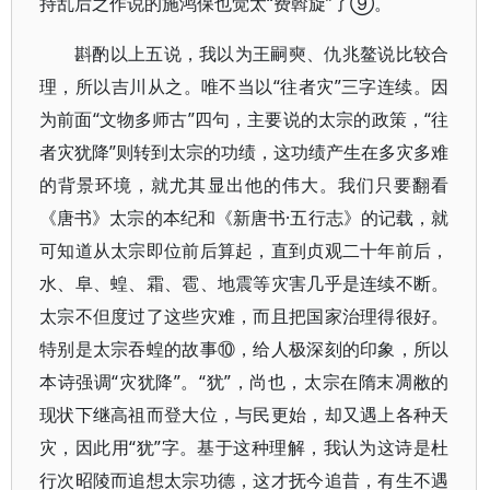
持乱后之作说的施鸿保也觉太“费斡旋”了⑨。
斟酌以上五说，我以为王嗣奭、仇兆鳌说比较合
理，所以吉川从之。唯不当以“往者灾”三字连续。因
为前面“文物多师古”四句，主要说的太宗的政策，“往
者灾犹降”则转到太宗的功绩，这功绩产生在多灾多难
的背景环境，就尤其显出他的伟大。我们只要翻看
《唐书》太宗的本纪和《新唐书·五行志》的记载，就
可知道从太宗即位前后算起，直到贞观二十年前后，
水、阜、蝗、霜、雹、地震等灾害几乎是连续不断。
太宗不但度过了这些灾难，而且把国家治理得很好。
特别是太宗吞蝗的故事⑩，给人极深刻的印象，所以
本诗强调“灾犹降”。“犹”，尚也，太宗在隋末凋敝的
现状下继高祖而登大位，与民更始，却又遇上各种天
灾，因此用“犹”字。基于这种理解，我认为这诗是杜
行次昭陵而追想太宗功德，这才抚今追昔，有生不遇