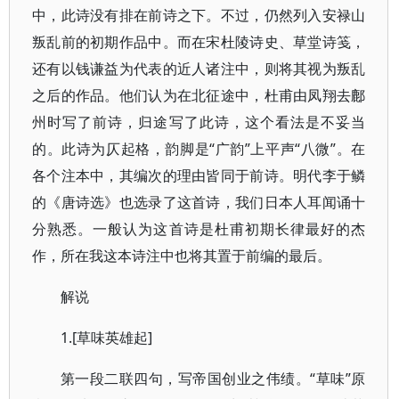
中，此诗没有排在前诗之下。不过，仍然列入安禄山
叛乱前的初期作品中。而在宋杜陵诗史、草堂诗笺，
还有以钱谦益为代表的近人诸注中，则将其视为叛乱
之后的作品。他们认为在北征途中，杜甫由凤翔去鄜
州时写了前诗，归途写了此诗，这个看法是不妥当
的。此诗为仄起格，韵脚是“广韵”上平声“八微”。在
各个注本中，其编次的理由皆同于前诗。明代李于鳞
的《唐诗选》也选录了这首诗，我们日本人耳闻诵十
分熟悉。一般认为这首诗是杜甫初期长律最好的杰
作，所在我这本诗注中也将其置于前编的最后。
解说
1.[草味英雄起]
第一段二联四句，写帝国创业之伟绩。“草味”原