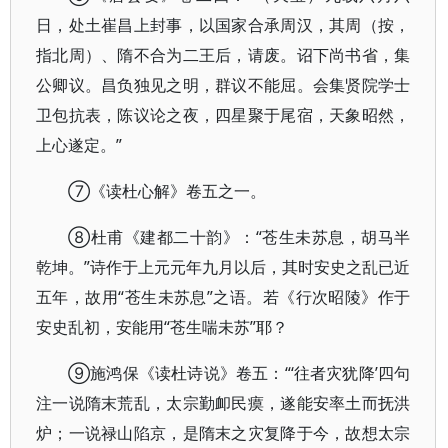
日，处土崔昌上封事，以国家合承周汉，其周（按，
指北周）、隋不合为二王后，请废。诏下尚书省，集
公卿议。昌负独见之明，群议不能屈。会集贤院学士
卫包抗表，陈议论之夜，四星聚于尾宿，天象昭然，
上心遂定。”
⑦《读杜心解》卷五之一。
⑧杜甫《建都二十韵》：“苍生未苏息，胡马半
乾坤。”诗作于上元元年九月以后，其时安史之乱已近
五年，故用“苍生未苏息”之语。若《行次昭陵》作于
安史乱初，安能用“苍生喘未苏”耶？
⑨施鸿保《读杜诗说》卷五：“‘往者灾犹降’四句
注一说隋末荒乱，太宗勤卹民瘼，遂能安率土而抚洪
炉；一说禄山陷京，是隋末之灾复降于今，故想太宗