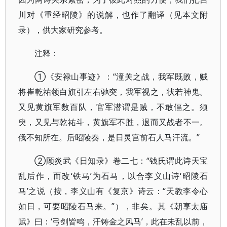
川对《重经昭陵》的说解，也作了翻译（见本文附
录），供大家研究参考。
注释：
①《安禄山事迹》：“潼关之战，我军既败，贼
将崔乾祐领白旗引左右驰突，我军视之，状若神鬼。
又见黄旗军数百队，官军潜谓是贼，不敢偪之。须
臾，又见与乾祐斗，黄旗军不胜，退而又战者不一。
俄不知所在。后昭陵奏，是日灵宫前石人马汗流。”
②顾炎武《日知录》卷二七：“钱氏谓此诗天宝
乱后作，而改‘铁马’为石马，以合李义山诗‘昭陵石
马’之说（按，李义山有《复京》诗云：“天教李令心
如日，可要昭陵石马来。”），非矣。其《朝享太庙
赋》曰：‘弓剑皆鸣，汗铸金之风马’，此在未乱以前，