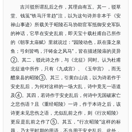
吉川驳所谓乱后之作，其理由有五。其一，驳草
堂、钱笺“铁马汗常趋”注，以为这句诗并非本于《安
禄山事迹》所载关于昭陵石马协助官军抵御安史军队
的神话，它早在安史乱前，即天宝十载杜甫自己所作
的《朝享太庙赋》里就说过：“园陵动色，跃在藻之泉
鱼；弓剑皆鸣，汗铸金之风马”，皆在描述陵庙的灵异
②。其二，驳此诗之作，与《北征》同时。认为杜甫
北征途中所作，只有《九成宫》、《玉华宫》，而无
醴泉县的昭陵③。其三，引黄白山说，以为诗若作于
安史乱后，为何对这样的一场大乱，诗中竟无一语道
及④。其四，若诗作于安史乱后，何诗中无国破家亡
之悲伤语？且《重经昭陵》一诗，作于本诗之后，该
诗更未见悲伤之语，尤似乱前之作，则《行次昭陵》
更应是乱前之作了⑤。其五，“行次昭陵”这样的标
题，乃太平时期的用语，不当用于安史乱后。此外，