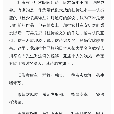
杜甫有《行次昭陵》诗，诸本编年不同，说解亦
异。有趣的是，作为清代集大成的杜诗注本——仇兆
鳌的《杜少陵集详注》对这诗的解说，认为它应是安
史乱前的作品，但在编次上，却把它排在安史之乱爆
发以后。而吴见思《杜诗论文》的作法，恰与仇氏互
倒。这一矛盾现象，说明这诗涉及的问题确实比较复
杂。这里，我想推荐已故的日本京都大学名誉教授吉
川幸次郎先生对这诗的说解，兼述个人的浅见，希望
有助于探讨的深入。其诗原文如下：
旧俗疲庸主，群雄问独夫。 往者灾犹降，苍生
喘未苏。
谶归龙凤质，威定虎狼都。 指麾安率土，盪涤
托洪鑪。
天属尊尧典，神功协禹谟。 壮士悲陵邑，幽人