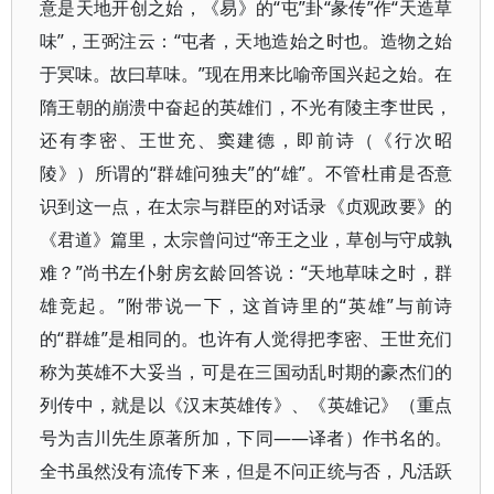
意是天地开创之始，《易》的“屯”卦“彖传”作“天造草
味”，王弼注云：“屯者，天地造始之时也。造物之始
于冥味。故曰草味。”现在用来比喻帝国兴起之始。在
隋王朝的崩溃中奋起的英雄们，不光有陵主李世民，
还有李密、王世充、窦建德，即前诗（《行次昭
陵》）所谓的“群雄问独夫”的“雄”。不管杜甫是否意
识到这一点，在太宗与群臣的对话录《贞观政要》的
《君道》篇里，太宗曾问过“帝王之业，草创与守成孰
难？”尚书左仆射房玄龄回答说：“天地草味之时，群
雄竞起。”附带说一下，这首诗里的“英雄”与前诗
的“群雄”是相同的。也许有人觉得把李密、王世充们
称为英雄不大妥当，可是在三国动乱时期的豪杰们的
列传中，就是以《汉末英雄传》、《英雄记》（重点
号为吉川先生原著所加，下同——译者）作书名的。
全书虽然没有流传下来，但是不问正统与否，凡活跃