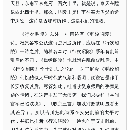
天县，东南至京兆府一百六十里。就是说，奉天在醴
泉西北四十里。那么，昭陵正是杜甫往奉天省父的途
中所经。这诗是否那时所作，这是我们的推测。
《行次昭陵》以外，杜甫还有《重经昭陵》一
诗。杜集各本公认这诗是归途所作，应编在《行次昭
陵》一诗之后。随着各本对《行次昭陵》系年有乱前
乱后的不同，《重经昭陵》也就附在乱前或乱后。主
《行次昭陵》作于乱后之说的，为了解释《重经昭
陵》何以酷似太平时代的气象和语词，便说它是作于
长安收复以后。尽管如此，杜甫收复京师后的手舞足
蹈的情绪，在这诗里却了无痕迹，我们只要和《喜闻
官军已临贼境》、《收京三首》加以对照就明显看出
其差异了。所以吉川把此诗系在安史乱前的太平时
代，并据此推断《行次昭陵》一诗也作于安史乱前。
因为两诗关系紧密，为了彼此对照的方便，我们把吉