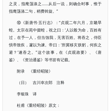
之灵，指麾荡涤之……从后一说，则确合时事，惟于
指麾荡涤二句，稍费斡旋。”
⑩《新唐书·五行志》：“贞观二年六月，京畿旱
蝗。太宗在苑中掇蝗，祝之曰：‘人以毂为命，百姓有
过，在予一人，但当蚀我，无害百姓。将吞之，侍臣
惧帝致疾，邃以为谏。帝曰：‘所冀移灾朕躬，何疾之
避？’遂吞之。”这个故事，在《贞观政要》、《唐
鉴》、《资治通鉴》等书皆有记载。
附录 《重经昭陵》
（日） 吉川幸次郎 注释
李银珠 译
杜甫《重经昭陵》原文：