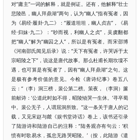
对“庸主”一词的解释，就是例证。还有，他解释“壮士
悲陵邑，幽人拜鼎湖”两句，认为“幽人”指有冤者，因
为《易经·履卦·九二》：“履道坦坦，幽人贞吉”，《易
经·归妹·九二》：“眇而视，利幽人之贞”，吴虞翻都
把“幽人”解为“幽囚之人”，所以是有冤者。而宋邵博
《河南邵氏闻见后录》说：“天下有冤者，许哭诉于太
宗昭陵之下”，说这是唐代故事。那么杜甫长期坎壈不
遇，也可算是有冤者了，因有“幽人拜鼎湖”之句。这
是极有参考价值的意见。今检《唐诗纪事》卷五八
云：“（李）洞三榜，裴公第二榜。策夜，（李洞）簾
前献诗：‘公道此时如不得，昭陵恸哭一生休。’寻卒蜀
中。裴公无子，人谓屈洞所致。”这一条关于唐人的记
载，又见宋赵与虤《娱书堂诗话》卷上，该书还引录
了陆游诗和陆游自己的注释：“陆务观亦有句云：‘积
愤有时歌易水，孤忠无路哭昭陵。’（按，此陆游《遣