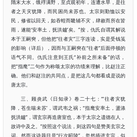
隋末大水，饿殍满野，至贞观初年，连遭水旱，是往
者之天灾犹降，而民困尚未苏也。太宗则勤恤以安
民，修省以回天，如吞蝗而畿辅不灾，肆赦而所在皆
雨，遂能‘安率土，抚洪鑪’矣。”按，仇氏自谓其解说
本于王嗣奭，但他把“往者灾”三字连读，实是受钱笺
的影响（详后），因而与王嗣奭在“往者”后面停顿的
语气不同。仇氏注意到王氏“补前之所未备”的话，
把“指麾”二句作为称颂太宗的功绩来理解，比赵注正
确。他们和赵注的共同点，是把这几句都看成是说的
唐太宗。
三、顾炎武《日知录》卷二十七：“‘往者灾犹
降，苍生喘未苏’，谓武韦之祸；“指麾安率土，盪涤
抚洪鑪”，谓玄宗再造唐室也，本于太宗之遗德在人，
故诗中及之。”按照这个说法，则这四句是赞美玄宗之
词。然而这诗题目是“行次昭陵”，忽然插进玄宗，似