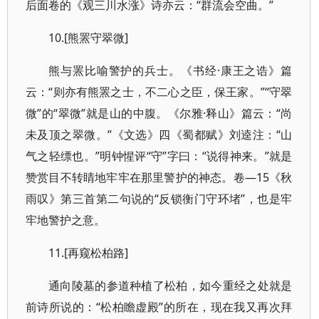
后面卷的《观三川水涨》诗亦云：“群流会空曲。”
10.[熊罴守翠微]
熊与罴比喻警护的兵士。《书经·康王之诰》篇
云：“则亦有熊罴之士，不二心之臣，保王家。”“守翠
微”的“翠微”就是山的中腹。《尔雅·释山》篇云：“尚
未及顶之翠微。”《文选》四《蜀都赋》刘逵注：“山
气之轻缥也。”明钟惺评“守”字曰：“说得神来。”就是
赞赏目不转睛地牢牢在那里警护的神态。卷—15《秋
雨叹》第三首第二句说的“反锁衡门守环堵”，也是牢
牢地警护之意。
11.[再窥松柏路]
通向陵墓的参道种植了松柏，如今重经之处就是
前诗所说的：“松柏瞻虚殿”的所在，现在我又再次拜