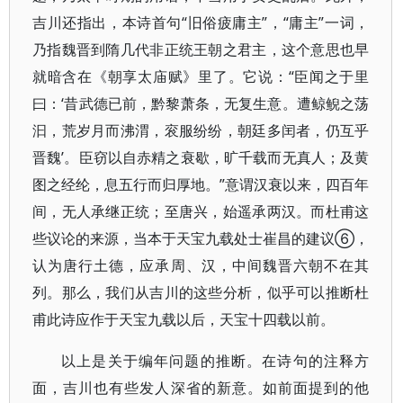
吉川还指出，本诗首句“旧俗疲庸主”，“庸主”一词，
乃指魏晋到隋几代非正统王朝之君主，这个意思也早
就暗含在《朝享太庙赋》里了。它说：“臣闻之于里
曰：‘昔武德已前，黔黎萧条，无复生意。遭鲸鲵之荡
汩，荒岁月而沸渭，衮服纷纷，朝廷多闰者，仍互乎
晋魏’。臣窃以自赤精之衰歇，旷千载而无真人；及黄
图之经纶，息五行而归厚地。”意谓汉衰以来，四百年
间，无人承继正统；至唐兴，始遥承两汉。而杜甫这
些议论的来源，当本于天宝九载处士崔昌的建议⑥，
认为唐行土德，应承周、汉，中间魏晋六朝不在其
列。那么，我们从吉川的这些分析，似乎可以推断杜
甫此诗应作于天宝九载以后，天宝十四载以前。
以上是关于编年问题的推断。在诗句的注释方
面，吉川也有些发人深省的新意。如前面提到的他