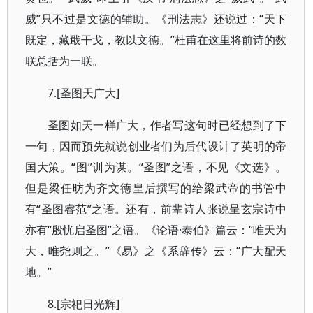
威”只不过是文德的辅助。《刑法志》还说过：“天下
既定，藏戢干戈，教以文德。”杜甫在这里将前诗的数
联总括为一联。
7.[圣图天广大]
圣图如天一样广大，作者写这句时已经想到了下
一句，因而预先就说创业者们为后代设计了英明的帝
国大策。“图”训为谋。“圣图”之语，不见《文选》。
但是梁任昉为齐文德皇后撰写的给梁武帝的书管中
有“圣图睿范”之语。还有，前辈诗人张说呈玄宗诗中
亦有“殷忧启圣图”之语。《论语·泰伯》篇云：“唯天为
大，唯尧则之。”《易》之《系辞传》云：“广大配天
地。”
8.[宗祀日光辉]