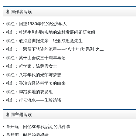
相同作者阅读
柳红：回望1980年代的经济学人
柳红：杜润生和脚踏实地的农村发展问题研究组
柳红：敢持庭训报先亲—纪念成思危先生
柳红：一颗留下轨迹的流星——“八十年代”系列 之二
柳红：莫干山会议三十周年再记
柳红：哲学家，陈蓉霞女士
柳红：八零年代的光荣与梦想
柳红：孙冶方经济科学奖的由来
柳红：脚踏实地的农发组
柳红：行云流水——朱玲访谈
相同主题阅读
章开沅：回忆80年代后期的几件事
吕新雨：时代的后视镜