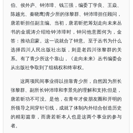
伯、侯外庐、钟沛璋、钱三强，编委丁学良、王焱、
陈越光、秦晓鹰)青少所的张黎群、钟沛璋担任顾问，
唐若昕担任副主编。当初，唐若昕把筹划走向未来丛
书的金观涛介绍给钟沛璋时，钟问他意图何为，金
答：推动启蒙。这一说就合了钟意。至于丛书为什么
选择四川人民出版社出版，则是老四川张黎群的关
系。有了青少所这个靠山，《走向未来》丛书编委会
从出版社争取到了组稿权和终审权。
这两项民间事业得以挂靠青少所，自然因为所长
张黎群、副所长钟沛璋和李景先的理解和支持;但是，
唐若昕功不可没。是他，在青年才俊朋友圈和开明的
所领导之间穿针引线，成就了体制内外结合创造历史
的精彩篇章，而唐若昕本人也是这两个事业的参与
者。