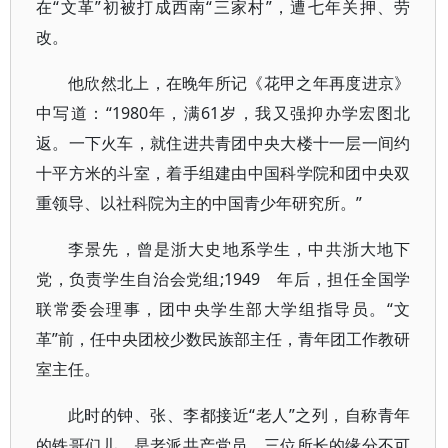
在“文革”初被打成西南“三家村”，遭七年关押、劳
改。
他欣然北上，在晚年所记《花甲之年再度进京》
中写道：“1980年，满61岁，我又强抑办学宏图北
返。一下火车，就住进共青团中央大楼十一层一间约
十平方米的斗室，着手组建由中国科学院和团中央双
重领导、以社科院为主的中国青少年研究所。”
李景先，曾是浙大史地系学生，中共浙大地下
党，负责学生自治会党组;1949 年后，担任全国学
联常委会理事，团中央学生部大学组指导员。“文
革”前，任中央团校少数民族部主任，青年团工作教研
室主任。
此时的钟、张、李都接近“老人”之列，自称青年
的铁哥们儿，是老派共产党员。三位所长的缘分不可