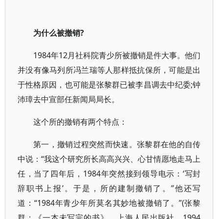
为什么被撤销?
1984年12月社科院青少所被撤销是件大事。他们
并没有像马列所冯兰瑞等人那样抵抗保所，可能是出
于性格原因，也可能是张黎群已被李昌调去中纪委;钟
沛璋去中宣部任新闻局局长。
这个所的撤销有两个特点：
第一，撤销过程突然而快速。张黎群在他的自传
中说：“我这个研究所长高高兴兴、心甘情愿地走马上
任，当了四年后，1984年突然接到领导电示：‘写封
辞职书上报’。于是，所的建制撤销了。”他还写
道：“1984年青少年所莫名其妙地被撤销了。”(张黎
群：《一本未写完的书》，上海人民出版社，1994