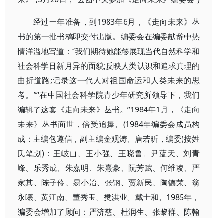
经过一年准备，到1983年6月，《走向未来》丛
书的第一批书稿即交付出版。编委会在编委献辞中热
情洋溢地写道：“我们期待她能够展现当代自然科学和
社会科学日新月异的面貌;反映人类认识和追求真理的
曲折道路;记录这一代人对祖国命运和人类未来的思
考。”“在中国社会科学院青少年研究所领导下，我们
编辑了这套《走向未来》丛书。”1984年1月，《走向
未来》丛书面世，倍受追捧。(1984年编委会成员构
成：主编包遵信，副主编金观涛、唐若昕，编委(按姓
氏笔划)：王岐山、王小强、王晓鲁、尹蓝天、刘青
峰、乐秀成、朱嘉明、朱熹豪、阮芳赋、何维凌、严
家其、陈子伶、易小冶、张钢、贾新民、陶德荣、翁
永曦、黄江南、董秀玉、樊洪业、戴士和。1985年，
编委会增加了顾问：严济慈、杜润生、张黎群、陈翰