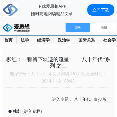
下载爱思想APP
立即下载
随时随地阅读精品文章
登录
注册
首页
法学
经济学
政治学
国际关系
社会学
柳红：一颗留下轨迹的流星——“八十年代”系
列 之二
选择字号：
大
中
小
本文共阅读 4617 次 更新时间：
2014-11-21 08:45
进入专题：
八十年代
青少所
●
柳红
(
进入专栏
)