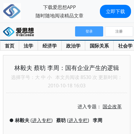
下载爱思想APP
立即下载
随时随地阅读精品文章
登录
注册
首页
法学
经济学
政治学
国际关系
社会学
林毅夫 蔡昉 李周：国有企业产生的逻辑
选择字号：
大
中
小
本文共阅读 8530 次 更新时间：
2010-10-18 16:03
进入专题：
国企改革
●
林毅夫
(
进入专栏
)
蔡昉
(
进入专栏
)
李周