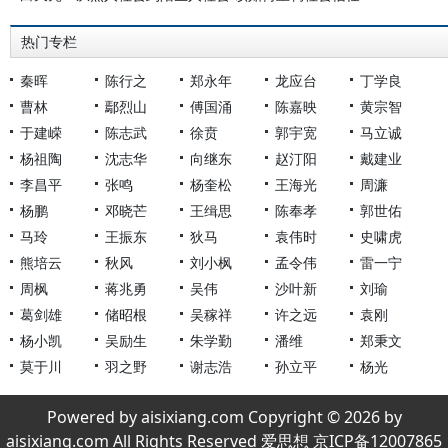
热门专栏
秦晖
陈行之
郑永年
龙应台
丁学良
曹林
鄢烈山
傅国涌
陈嘉映
黄宗智
于建嵘
陈志武
徐贲
郭宇宽
马立诚
杨祖陶
沈志华
向继东
赵汀阳
戴建业
李昌平
张鸣
杨奎松
王海光
周濂
杨鹏
邓晓芒
王缉思
陈奉孝
郭世佑
马玲
王振东
狄马
袁伟时
史啸虎
熊培云
秋风
刘小枫
孟令伟
雷一宁
周枫
蒋兆勇
吴伟
沙叶新
刘瑜
葛剑雄
储昭根
吴稼祥
许之远
袁刚
杨小凯
吴励生
朱学勤
潘维
郑秉文
莫于川
羽之野
谢志浩
孙立平
杨光
Powered by aisixiang.com Copyright © 2026 by
aisixiang.com All Rights Reserved 爱思想 京ICP备12007865