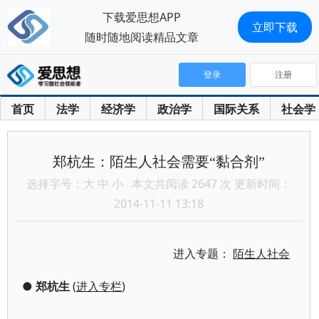
下载爱思想APP
立即下载
随时随地阅读精品文章
登录
注册
首页
法学
经济学
政治学
国际关系
社会学
郑杭生：陌生人社会需要“黏合剂”
选择字号：
大
中
小
本文共阅读 2647 次 更新时间：
2014-11-11 13:18
进入专题：
陌生人社会
●
郑杭生
(
进入专栏
)