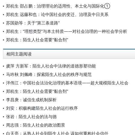
郑杭生 邵占鹏：治理理论的适用性、本土化与国际化①
郑杭生 远藤和也：论中国社会的变迁、治理及中日关系
苏国勋等：关于“第三条道路”
郑杭生：“理想类型”与本土特质——对社会治理的一种社会学分析
郑杭生：陌生人社会需要“黏合剂”
相同主题阅读
虞萍 方新军：陌生人社会中法律的道德形塑功能
马吟秋 刘佩峰：探索陌生人社会的秩序与规范
泮伟江：中国社会法治化治理的基本语境——超大规模陌生人社会
郑杭生：陌生人社会需要“黏合剂”
李昌庚：诚信生成机制探析
刘安：积极构建陌生人社会的运行秩序
张岩：陌生人社会的法与德
周志强：陌生人社会的政治图景
白天亮：从熟人社会到陌生人社会 该如何重构社会信任