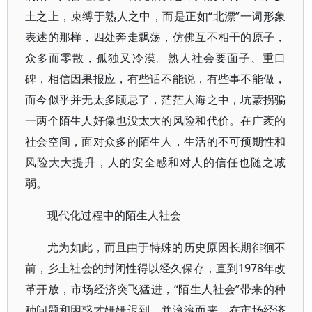
土之上，束缚于熟人之中，而是正如“北漂”一词形象
表述的那样，四处奔走飘荡，仿佛互不相干的原子，
众多而零散，孤独又冷漠。熟人社会要面子、重口
碑，相信因果报应，有些话不能说，有些事不能做，
而今似乎并无太多顾忌了，茫茫人海之中，坑蒙拐骗
一两个陌生人好像也没太大的风险和代价。在广袤的
社会空间，面对众多的陌生人，生活的不可预期性和
风险大大提升，人的安全感和对人的信任也随之减
弱。
现代化过程中的陌生人社会
尤为如此，而且由于特殊的历史原因长期徘徊不
前，乡土社会的封闭性得以经久保存，直到1978年改
革开放，市场经济突飞猛进，“陌生人社会”带来的种
种问题和困惑才姗姗迟到，并滚滚而来。在市场经济