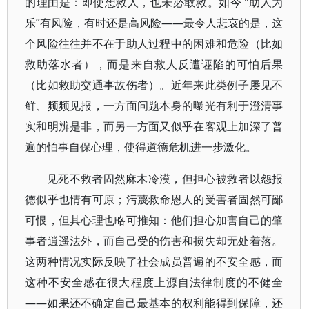
的理由是：即使想救人，也未必敢救。如今 “助人为
乐”有风险，有时还是高风险——最令人悲哀的是，这
个风险往往并不在于助人过程中的困难和危险（比如
救助落水者），而是来自救人反遭诬陷的可怕后果
（比如救助交通事故伤者）。近年来此类例子屡见不
鲜、频频见报，一方面问题本身的曝光有利于澄清事
实和明辨是非，而另一方面又似乎在客观上加深了普
遍的怕事自保心理，使得道德危机进一步激化。
见死不救者固然麻木冷漠，但担心被救者以怨报
德似乎也情有可原；污蔑救命恩人的受害者固然可鄙
可恨，但其心理也略可推知：他们担心加害自己的肇
事者逍遥法外，而自己受的伤害和损失却无处着落。
这两种情况实际反映了社会成员普遍的不安全感，而
这种不安全感在很大程度上源自法律制度的不健全
——如果还不确定自己最基本的权利能得到保障，还