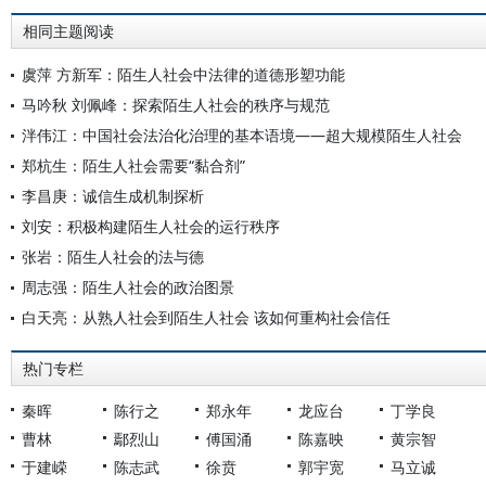
相同主题阅读
虞萍 方新军：陌生人社会中法律的道德形塑功能
马吟秋 刘佩峰：探索陌生人社会的秩序与规范
泮伟江：中国社会法治化治理的基本语境——超大规模陌生人社会
郑杭生：陌生人社会需要“黏合剂”
李昌庚：诚信生成机制探析
刘安：积极构建陌生人社会的运行秩序
张岩：陌生人社会的法与德
周志强：陌生人社会的政治图景
白天亮：从熟人社会到陌生人社会 该如何重构社会信任
热门专栏
秦晖
陈行之
郑永年
龙应台
丁学良
曹林
鄢烈山
傅国涌
陈嘉映
黄宗智
于建嵘
陈志武
徐贲
郭宇宽
马立诚