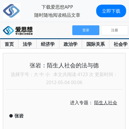
下载爱思想APP
立即下载
随时随地阅读精品文章
登录
注册
首页
法学
经济学
政治学
国际关系
社会学
张岩：陌生人社会的法与德
选择字号：
大
中
小
本文共阅读 4123 次 更新时间：
2012-05-04 00:06
进入专题：
陌生人社会
●
张岩