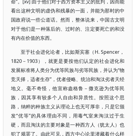
命”。[xv] 由于他们对于西方资本主义的批判，因而能
看出这种文明的虚伪和残暴的一面，并能为那时的中
国政府说一些公道话。然而，整体说来，中国古文明
对于他们是一种落后的、过时的、注定要死亡的和没
有内在价值的东西。
至于社会进化论者，比如斯宾塞（H. Spencer，
1820－1903），就更是要按他们认定的社会进化和
发展标准将人类分为优等民族与劣等民族，并认为“物
竞天择，适者生存”，优者侵略、统治和淘汰劣者天经
地义。毫不奇怪，他宣称盎格鲁－撒克逊为优等民
族，因其享有较多个人自由和异质性。按照这个思
路，纳粹的种族主义从理论上也无可厚非，只是它颁
发“优等”的具体理由不同，用毒气室来淘汰过于生
硬，而且淘汰的主要对象是一种西方人（犹太人）也
犯了规罢了。由此可见，西方中心论里潜藏着什么样