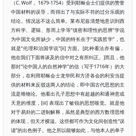
（C. Wolf， 1679-1754）受到耶稣会士们提供的赞誉
中国材料的误导，而得出了与实际不符的过分乐观的
结论。情况远不这么简单。莱布尼兹清楚地意识到西
方科学、逻辑、形而上学等“缜密和理性的思辨”学说
为中国文化所缺少，中国的特长在于“实践哲学”，也
就是“伦理和治国学说”[ii] 方面。[此种看法亦有偏，
他在我们下面将谈及的信中对之有所纠正。]而且，他
那封“论中国人的自然神学”的信（写于1716年）的大
部分，在利用耶稣会士龙华民和方济各会的利安当提
供的材料来反驳这两人的结论，即中国古代思想的主
流是唯物论。他看出孔子思想中有超越的和通神意或
天意的维度，[iii] 表现出了敏锐的思想嗅觉。就是他
对于易卦的二进制解释，虽然是典型的西方数理思维
的体现，但天才横溢。这些都可作为文化间创造性“误
读”的出色例子。他之所以能够如此，与他本人的单子