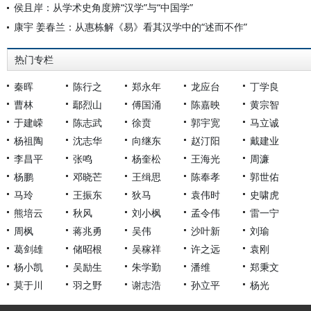
侯且岸：从学术史角度辨“汉学”与“中国学”
康宇 姜春兰：从惠栋解《易》看其汉学中的“述而不作”
热门专栏
秦晖
陈行之
郑永年
龙应台
丁学良
曹林
鄢烈山
傅国涌
陈嘉映
黄宗智
于建嵘
陈志武
徐贲
郭宇宽
马立诚
杨祖陶
沈志华
向继东
赵汀阳
戴建业
李昌平
张鸣
杨奎松
王海光
周濂
杨鹏
邓晓芒
王缉思
陈奉孝
郭世佑
马玲
王振东
狄马
袁伟时
史啸虎
熊培云
秋风
刘小枫
孟令伟
雷一宁
周枫
蒋兆勇
吴伟
沙叶新
刘瑜
葛剑雄
储昭根
吴稼祥
许之远
袁刚
杨小凯
吴励生
朱学勤
潘维
郑秉文
莫于川
羽之野
谢志浩
孙立平
杨光