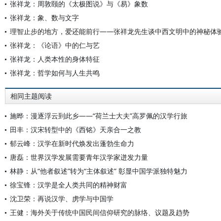
张祥龙：周敦颐的《太极图说》与《易》象数
张祥龙：象、数与文字
理智止步的地方，爱还能前行——张祥龙先生谈中西文明中的神秘体
张祥龙：《论语》中的仁与艺
张祥龙：人类本性的身体特征
张祥龙：哲学如何与人生共鸣
相同主题阅读
施晔：漫逐浮云到此乡——“荷兰士大夫”高罗佩的汉学行旅
田丰：汉宋转型中的《西铭》天亲合一之教
郁云峰：汉学在新时代焕发出蓬勃生命力
唐磊：世界汉学发展需要青年汉学家迸发力量
林静：从“他者叙述”转为“主体叙述” 彰显中国学派独特魅力
徐宝锋：汉学是全人类共同的精神财富
沈卫荣：再说汉学、虏学与中国学
王健：海外关于传统中国民间信仰研究的脉络、议题及趋势