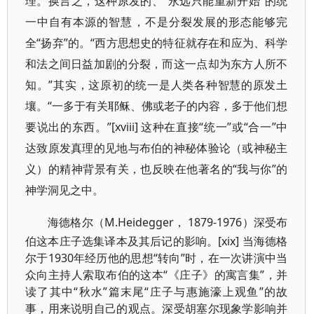
理。换言之，这种原发的、“永远只能重新开始”的统
一中自有本源的智慧，不是分裂发展的形态能够完
全“扬弃”的。“西方思想史的特征就存在和应为、科学
和法之间日益加剧的分裂，而这一点却为东方人所不
知。”其实，这原初的统一是人类各种智慧的原发土
壤。“一多于有关耶稣、佛或老子的内容，多于他们想
要说出的东西。”[xviii] 这种在直接“统一”或“合一”中
达致原发真理的见地与布伯的神秘体验论（或神秘主
义）的精神背景有关，也反映在他著名的“我与你”的
神学洞见之中。
海德格尔（M.
Heidegger， 1879-1976）深受布
伯这本庄子选集译本及其后记的影响。[xix] 当海德格
尔于1930年经历他的思想“转向”时，在一次讲演中当
众向主持人索取布伯的这本“《庄子》的寓言集”，并
读了其中“秋水”篇末尾“庄子与惠施濠上观鱼”的故
事，用来说明自己的观点。深受胡塞尔现象学影响并