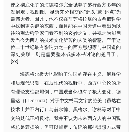
使之彻底化了的海德格尔完全抛弃了盛行西方多年的
发展观，视阴阳、显隐充分相交的“源头”或“起点”为
最伟大者。因此，他不仅在前苏格拉底的古希腊哲学
中找到更关键的东西，而且能在中国天道中看出为以
往的观念哲学家们看不到的玄妙之义，并视之为能启
发当今为西方的技术文化所苦的人类的智慧。至于这
位二十世纪最有影响力之一的西方思想家与中国道的
深刻关联，则是需要整本或多本书讨论的题目了。
[xx]
海德格尔极大地影响了法国的存在主义、解释学
和后现代思潮。在后现代的视野中，西方中心论的所
有理论支柱都塌倒，中国观当然也有了极大变化。德
里达（J. Derrida）对于中文书写文字的赞美（虽然在
技术上并不内行）与赫尔德、黑格尔、谢林等对于中
文的贬低正相反对。我并不认为未来西方人的中国观
将总是褒扬的，但可以肯定，传统的那些思想方式带