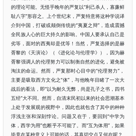
的理论可能。无怪乎晚年的严复以“利己杀人，寡廉鲜
耻八字”形容之。上个世纪末，严复特意将这种学说译
介到中国，打破或颠倒传统的“夷夏之辩”，造成震撼
全民族人心的巨大持久的影响。中国人要承认自己是
劣等，面对的西夷却是优等！当然，严复选择的是赫
胥黎的《天演论》（《进化论与伦理学》），因为赫
胥黎强调人的伦理努力可以制衡自然的进化，避免被
淘汰的命运。然而，严复那时心目中的“伦理努力”，
主要是吸取西方文化之“体”，与他晚年目睹了一次大
战后的看法，即“以为耐久无弊，尚是孔子之书，四书
五经”大不同。然而，自清末民初以来的社会思潮基本
上处于发展观的视野中，因此也就包含了其中的种种
浮浅主张和深刻悖论。问题又在于，要回到“中学为
体，西学为用”也断乎不可能了。而“互为体用”，如果
毕竟在某种意义上可能的话，其真切交点又何在呢？