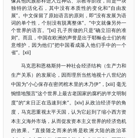
像其他民族那样进入过神话、宗教等阶段，而是一块
独特的活化石，其中没有本质性的变化和“自由发
展”。中文保留了原始语言的原则，即“没有发展为语
词的单个性，个别没有脱离整体”。“中文就像另外一
个世界的语言。”[xi] 孔子所做的只是“确立旧有的准
则”。而且，中国在欧洲的声誉是出于耶稣会士们的有
意维护，因为他们“把中国看成落入他们手中的一个
省”。[xii]
马克思和恩格斯持一种社会经济结构（生产力和
生产关系）的发展论，因而理所当然地视十八世纪的
中国为“小心保存在密闭棺木里的木乃伊”，[xiii] 毫无
惋惜地预言“这个世界上最古老国家的腐朽的半文明制
度”的“末日正在迅速到来”。[xiv] 从政治经济学的角
度，马克思重视太平天国，认为它起到了缩小西方资
本主义海外市场，从而促发资本主义世界的经济危机
的效果。“直接随之而来的将是欧洲大陆的政治革