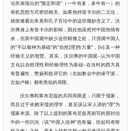
论所表现出的“预定和谐”（一中有多，多中有一）的
有机思想方式密切相关。如果他持笛卡尔的二元论，
就很难看出朱熹和孔子言论中的这些微妙含义了。沃
尔弗身上有笛卡尔的影响，因此他虽然对中国热情有
余，但其中国观中缺少这些精微之处，只强调中国人
的“不以敬神为基础”的“自然[理]性力量”，[iv] 及一种
经验主义的智慧。其实，沃尔弗的中国观--认为中国
文化以自然理性和经验理性为基础--在当时的西方具
有普遍性，赞扬和批评它的（右如教会中的保守派，
左如卢梭）都有类似的局限。
沃尔弗和莱布尼兹的共同局限是：只限于儒家，
而且过于依赖宋儒的理学，甚至误认宋人讲的“理”为
儒家本源。除了以上提到的莱布尼兹死前写的那封信
中的一些闪光（说“中国人信神”也有偏，但起码有矫
枉之效）之外，基本上持有这样一种后来流行于西方