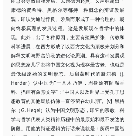
即总会导致自相矛盾。以康德为起点、又声称超出了
康德的费希特、黑格尔等都持一种概念的辩证发展
观，即认为通过悖反、矛盾而形成了一种合理的、朝
向终极真理的发展过程。这是发展观在哲学中的体
现。此外，出于各种原因，主要有殖民扩张、传教和
科学进展，在西方形成了以西方文化为顶极来划分和
解释文明与野蛮阶段的进化论思潮。具有这种发展观
的思想家几乎都将中国文化视为现存最古老、也就是
最低级原始的文明形态。后启蒙时代的赫尔德（J.
Herder）认中国为“一具木乃伊，周身涂有防腐香
料、描画有象形文字”；“中国人以及世界上受孔子思
想教育的其他民族仿佛一直停留在幼儿期”。[v] 黑格
尔（G. Hegel）认为中国文明形态，即它的宗教、科
学与哲学代表人类精神历程中的最原始和最不发达的
阶段。用他的辩证逻辑的行话来说就是：所谓中国智