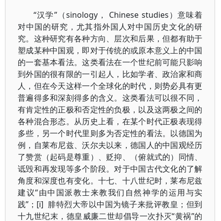
“汉学”（sinology， Chinese studies）意味着
对中国的研究，尤其指外国人对中国历史文化的研
究。这种研究有各种方向、层次和后果，但都有助于
塑成某种中国观，即对于传统的或原本意义上的中国
的一套基本看法。这类看法在一个世纪前可能只影响
到外国的很有限的一引起人，比如学者、政治家和商
人，但在今天这样一个全球化的时代，则势必具有更
普遍得多和深刻得多的含义。这类看法可以很不同，
有肯定性的正极和否定性的负极，以及这两极之间的
各种混合形态。从历史上看，在某个时代正极表现得
多些，另一个时代里则多为否定性的看法。以德国为
例，自莱布尼兹、沃尔夫以来，德国人的中国观经历
了赞赏（起码是尊重）、贬抑、（俯就式的）同情、
诋毁和再发现等多个阶段。对于中国古代文化的了解
角度和深度也有变化。十七、十八世纪时，莱布尼兹
建议“由中国派教士来教我们自然神学的运用与实
践”；[i] 腓特烈大帝以中国为镜子来批评教皇；但到
十九世纪末，德皇威廉二世却倡导一次扑灭“黄祸”的