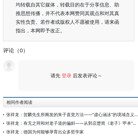
均转载自其它媒体，转载目的在于分享信息、助
推思想传播，并不代表本网赞同其观点和对其真
实性负责。若作者或版权人不愿被使用，请来函
指出，本网即予改正。
评论（0）
请先
登录
后发表评论～
评论
相同作者阅读
张祥龙：贺麟先生所阐发的朱子直觉方法——“虚心涵泳”的境域含义与前提
张祥龙：有无之辩和对老子道的偏斜——从郭店楚简《老子》甲本“天下之物生于有/无”章谈起
张祥龙：德国为何能够孕育出众多哲学家