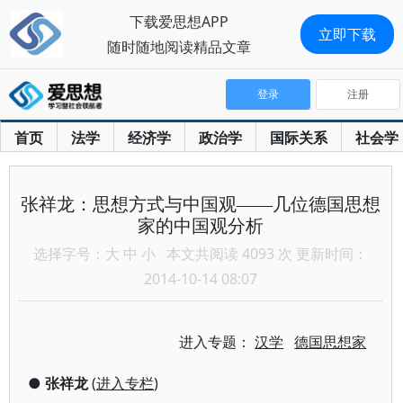
下载爱思想APP
立即下载
随时随地阅读精品文章
登录
注册
首页
法学
经济学
政治学
国际关系
社会学
张祥龙：思想方式与中国观——几位德国思想
家的中国观分析
选择字号：
大
中
小
本文共阅读 4093 次 更新时间：
2014-10-14 08:07
进入专题：
汉学
德国思想家
●
张祥龙
(
进入专栏
)