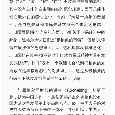
慧（“天”、“道”、“易”、“仁”）不过是最抽象的原则，
其中没有主体的自由和内在的概念规定，因而只能体
现在最外在的感性之中。比如，“天是一抽象的普遍
性，是自然关系和道德关系本身完全未定之总体。
……[因而是]完全虚空的东西”。[vi] 关于《易经》中的
卦象，黑格尔承认它们是“极抽象的范畴”，但是“只停
留在最浅薄的思想里面。……这种具体没有概念化，
……[因此在其中]找不到对于自然力量或精神力量有意
义的认识”。[vii] “没有一个欧洲人会想到把抽象的东
西放在这样接近感性的对象里。……这是从最抽象的
范畴一下就过渡到最感性的范畴”。[viii]
与黑格尔同时代的谢林（F.
Schelling）则更干
脆，认为中国连作一个最贫乏的起点的资格也没有，
因为从这里发展不出更高的形态。[ix] “中国人是绝对
史前人类所留存下来的一部分。”[x] 所以，中国人不