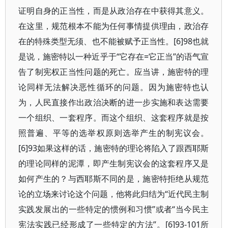
证明自身的正当性，而是从政治存在中获得其意义。
在这里，规范根本不能为任何事情提供理由，政治存
在的特殊类型无须、也不能被赋予正当性。[6]98也就
是说，施密特以一种近乎于“它存在=它正当”的语气宣
告了制宪权正当性问题的死亡。应当讲，施密特的理
论同样无法解决恶性循环的问题。因为施密特也认
为，人民直接作出政治决断的进一步实施和表达需要
一个组织、一套程序。而这个组织、这套程序就是按
照普遍、平等的选举权原则选举产生的制宪议会。
[6]93如果这样的话，施密特的理论将陷入了跟西耶斯
的理论同样的泥潭，即产生制宪议会的这套程序又是
如何产生的？与西耶斯不同的是，施密特拒绝从规范
论的立场来讨论这个问题，他将此归结为“近代民主制
实践发展出的一些特定的惯例和习惯”或者“当今民主
宪法实践已经形成了一些特定的方法”。[6]93-101所