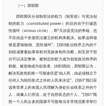
（一）西耶斯
西耶斯区分创制宪法的权力（制宪权）与宪法创
制的权力（constituted power）的目的在于打破恶
性循环（vicious circle），即“凡涉及宪法的争端，也
不应由这个依据宪法建立的机构来裁决。如果这样做
便是逻辑颠倒、恶性循环”。[3]63政治秩序之内的个
别组成要素如果有权对宪政体制作决断，则无异于部
分可以决定整体、被制定的权力成为创造政治秩序的
权能、被造物成为创造者。[4]83因此，西耶斯认为，
解决宪政危机唯一可能途径是“由人民，由必须独立于
任何人为组织形式之外的人民来决定”。[3]63“我们应
该将世界上的各国人民理解为身处社会联系之外的个
人，或像人们所说，处于自然状态的个人。”[3]61“既
然一个人民众多的国家不可能每当非常情况要求举行