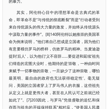
的暴力。
其实，阿伦特心目中的理想革命是古典式的革
命，即革命不是“与传统的彻底断裂”而是“行动者受到
来自传统源头的伟大力量的激发，并始终从传统源头
中汲取力量的事件”。[8]140阿伦特以她推崇的美国革
命为例来说明，“他们将自己想成是立国者，因为他们
有意要模仿罗马的榜样，仿效罗马的精神。当麦迪逊
提到‘后人’，以为他们‘义不容辞……要促进和延续’祖先
们缔造的宏图大业时，他期待的是‘崇敬，一种由时间
来赋予一切事物的崇敬，一旦缺少了这种崇敬，哪怕
最英明、最自由的政府也无法获得稳定性’。毫无疑
问，美国的立国者穿上了罗马伟人的衣服，这些祖先
从定义上就是更伟大者，甚至在人民认可之前就已经
如此了”。[7]203因此，与罗马“凭借虔敬的追忆和保
存而与祖先的开端保持联系”相对应，“使美国人民遵