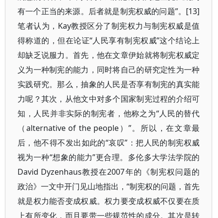
有一个正当的来源。后者就是制宪权威的问题”。[13]
笔者认为，Kay教授区分了制宪权力与制宪权威是值
得称道的，但在论证“人民享有制宪权威”这个结论上
却缺乏说服力。首先，他在文章伊始就将制宪权威定
义为一种制宪的能力，同时将自己的研究定性为一种
实践研究。那么，抽象的人民是否享有制宪的真实能
力呢？其次，从他文中对多个国家制宪过程的介绍可
知，人民并非实际的制宪者，他称之为“人民的替代
（alternative of the people）”。所以，在文章最
后，他不得不发出如此的“哀叹”：把人民的制宪权威
视为一种“想象的能力”更合理。多伦多大学法学院的
David Dyzenhaus教授在2007年的《制宪权问题的
政治》一文中开门见山地指出，“制宪权的问题，首先
就是权力能否变成权威。权力要变成权威不仅要在质
上有所变化，而且要带一些规范性的成分。其次是转