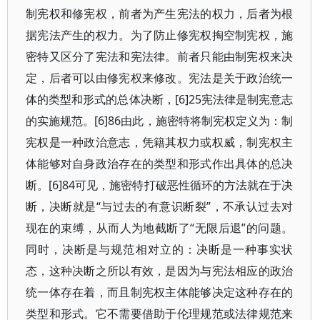
制宪权和修宪权，前者为产生宪法的权力，后者为根
据宪法产生的权力。为了防止修宪权掏空制宪权，施
密特又区分了宪法和宪法律。前者只能由制宪权来决
定，后者可以由修宪权来修改。宪法是关于政治统一
体的类型和形式的总体决断，[6]25宪法律是制宪意志
的实施规范。[6]86由此，施密特将制宪权定义为：制
宪权是一种政治意志，凭籍其权力或权威，制宪权主
体能够对自身政治存在的类型和形式作出具体的总决
断。[6]84可见，施密特打破恶性循环的方法就在于决
断，决断就是“与过去的有意识断裂”，不承认过去对
现在的束缚，从而人为地截断了“无限后退”的问题。
同时，决断是与规范相对立的：决断是一种事实状
态，这种决断之所以有效，是因为与宪法相应的政治
统一体存在着，而且制宪权主体能够决定这种存在的
类型和形式。它不需要借助于伦理规范或法律规范来