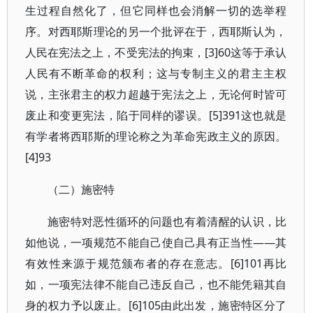
生过程自然化了，但它同样也会消解一切的选举程
序。对西耶斯理论的另一个批评在于，西耶斯认为，
人民在宪法之上，不受宪法的拘束，[3]60这等于承认
人民有不断革命的权利；这与专制主义的君主主权
说，主张君主的权力超越于宪法之上，无论何时皆可
废止和变更宪法，陷于同样的谬误。[5]391这也就是
有学者将西耶斯的理论称之为革命宪政主义的原因。
[4]93
（二）施密特
施密特对恶性循环的问题也有着清醒的认识，比
如他说，一项规范不能自己使自己具有正当性——其
有效性来源于规范颁布者的存在意志。[6]101再比
如，一项宪法律不能自己违反自己，也不能凭籍其自
身的权力予以废止。[6]105由此出发，施密特区分了