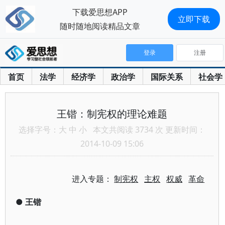
下载爱思想APP
立即下载
随时随地阅读精品文章
登录
注册
首页
法学
经济学
政治学
国际关系
社会学
王锴：制宪权的理论难题
选择字号：
大
中
小
本文共阅读 3734 次 更新时间：
2014-10-09 15:06
进入专题：
制宪权
主权
权威
革命
●
王锴