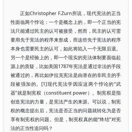
正如Christopher F.Zurn所说，现代宪法的正当
性面临两个悖论：一个是概念上的，即一个正当的宪
法只能通过民主的认可被接受，然而，民主的认可需
要用先于宪法的程序来形成，而这些先于宪法的程序
本身也需要民主的认可，如此将陷入一个无限后退。
另一个是经验上的，即一个现实的宪法体制要面临起
源上的质疑，比如美国1787年宪法是通过非法的手段
被通过的，再比如伊拉克宪法是由潜在的非民主的手
段被强加的。[1]现代宪法学因应这两个悖论的“武
器”就是制宪权（constituent power）。制宪权是指
创造宪法的力量，是宪法产生的来源。可以说，制宪
权的概念提出后，宪法是否正当的问题就转化为是否
享有制宪权的问题。但是，制宪权真的能“终结”对宪
法的正当性追问吗？