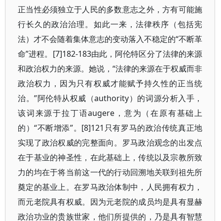
正当性必须独立于人民的多数意志之外，方有可能施
行长久的政治治理。如此一来，法律秩序（包括宪
法）才不会随着集体意志的变动落入不稳定的“不断革
命”进程。[7]182-183由此，阿伦特区分了法律的来源
和政治权力的来源。她说，“法律的来源在于权威而非
政治权力，因为只有权威才能赋予持久性的正当统
治。”阿伦特从权威（authority）的词源分析入手，
该词来源于拉丁语augere，意为（在原有基础上
的）“不断增添”。[8]121只有罗马的政治传统真正地
实现了政治权威的完整面向。罗马政治观念的出发点
在于基业的神圣性，在此基础上，传统以及宗教所致
力的均在于将当前这一代的行动回溯地关联到祖先所
奠定的基业上。在罗马政治体制中，人民拥有权力，
而元老院具有权威。因为元老院的成员均是具有显赫
政治功业的贵族世家，他们所提供的，乃是具有智慧