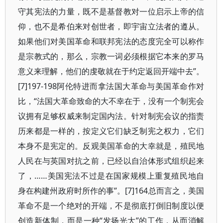
守其宪法的力量，既不是基督教对一位启示上帝的信
仰，也不是希伯来对创世者，即宇宙立法者的遵从。
如果他们对美国革命和联邦宪法的态度完全可以称作
是宗教式的，那么，宗教一词必须根据它本来的罗马
意义来理解，他们的虔敬就在于约定返回开端中去”。
[7]197-198阿伦特进而拿法国大革命与美国革命作对
比，“法国大革命致命的大不幸在于，没有一个制宪会
议拥有足够权威来制定国内法。针对制宪会议的指责
历来都是一样的，按定义它们缺乏制宪之权力，它们
本身不是宪定的。反观美国革命的大幸就是，殖民地
人民在与英国对抗之前，已经以自治体形式组织起来
了，……美国宪法不过是在国家规模上重复殖民地自
身在构建州政府时所作的事”。[7]164总而言之，美国
革命不是一个绝对的开端，不是彻底打倒旧制度以便
创造新体制，而是一种“发扬光大”的工作，从而消解