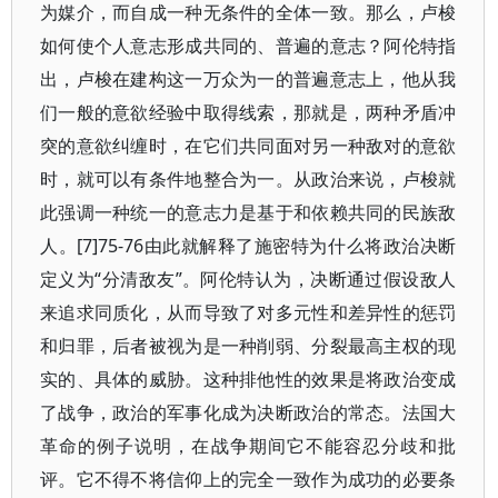
为媒介，而自成一种无条件的全体一致。那么，卢梭
如何使个人意志形成共同的、普遍的意志？阿伦特指
出，卢梭在建构这一万众为一的普遍意志上，他从我
们一般的意欲经验中取得线索，那就是，两种矛盾冲
突的意欲纠缠时，在它们共同面对另一种敌对的意欲
时，就可以有条件地整合为一。从政治来说，卢梭就
此强调一种统一的意志力是基于和依赖共同的民族敌
人。[7]75-76由此就解释了施密特为什么将政治决断
定义为“分清敌友”。阿伦特认为，决断通过假设敌人
来追求同质化，从而导致了对多元性和差异性的惩罚
和归罪，后者被视为是一种削弱、分裂最高主权的现
实的、具体的威胁。这种排他性的效果是将政治变成
了战争，政治的军事化成为决断政治的常态。法国大
革命的例子说明，在战争期间它不能容忍分歧和批
评。它不得不将信仰上的完全一致作为成功的必要条