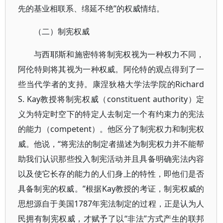
先的基业相联系、绵延不绝”的权威情结。
（二）制宪权威
与西耶斯和施密特将制宪权视为一种权力不同，
阿伦特则将其视为一种权威。阿伦特的观点得到了一
些当代学者的支持。康涅狄格大学法学院的Richard
S. Kay教授将制宪权威（constituent authority）定
义为特定时空下的特定人去制定一个有约束力的宪法
的能力（competent）。他区分了制宪权力和制宪权
威。他说，“将宪法的制定者描述为制宪权力并不能帮
助我们认识那些投入制宪活动并且具备明确宪法内容
以及使它长存的能力的人们身上的特性，即他们是否
具备制宪的权威。”根据Kay教授的考证，制宪权威的
思想源自于美国1787年宪法制定的过程，正是认为人
民拥有制宪权威，才赋予了以“非法”方式产生的联邦