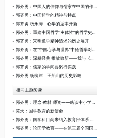
郭齐勇：中国人的信仰与儒家在中国的作用
郭齐勇：中国哲学的精神与特点
郭齐勇 杨永涛：心学的返本开新
郭齐勇：重建中国哲学“主体性”的哲学史书写
郭齐勇：宋明道学精神追求的历史展开
郭齐勇：在“中国心学与世界”中德哲学对话开幕式上的讲话
郭齐勇：深耕经典 推故致新——我与《船山学刊》
郭齐勇：儒家的学问要躬行实践
郭齐勇 杨柳岸：王船山的历史影响
相同主题阅读
郭齐勇：理念·教材·师资——略谈中小学传统文化教育
莫天：国学教育的新使命
郭齐勇：国学科目尚未纳入教育部体系 属于黑户
郭齐勇：论国学教育——在第三届全国国学院院长会议上的主题发言