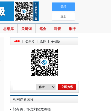
登录
注册
思想库
关键词
笔会
科普
排行
|
|
|
APP
公众号
微博
手机版
相同作者阅读
郭齐勇：怀念刘笑敢教授