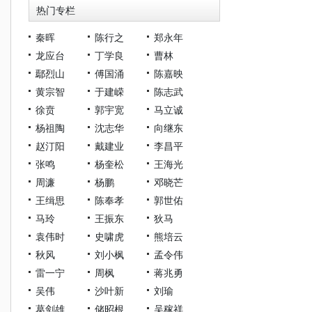
热门专栏
秦晖
陈行之
郑永年
龙应台
丁学良
曹林
鄢烈山
傅国涌
陈嘉映
黄宗智
于建嵘
陈志武
徐贲
郭宇宽
马立诚
杨祖陶
沈志华
向继东
赵汀阳
戴建业
李昌平
张鸣
杨奎松
王海光
周濂
杨鹏
邓晓芒
王缉思
陈奉孝
郭世佑
马玲
王振东
狄马
袁伟时
史啸虎
熊培云
秋风
刘小枫
孟令伟
雷一宁
周枫
蒋兆勇
吴伟
沙叶新
刘瑜
葛剑雄
储昭根
吴稼祥