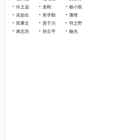
许之远
袁刚
杨小凯
吴励生
朱学勤
潘维
郑秉文
莫于川
羽之野
谢志浩
孙立平
杨光