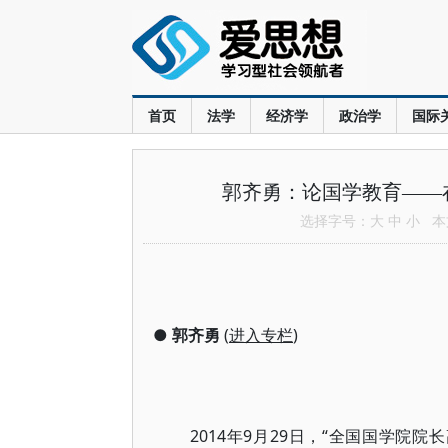
首页
法学
经济学
政治学
国际
郭齐勇：论国学教育——
选择字号：
大
中
小
本文
●
郭齐勇
(
进入专栏
)
2014年9月29日，“全国国学院