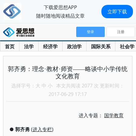
下载爱思想APP
立即下载
随时随地阅读精品文章
登录
注册
首页
法学
经济学
政治学
国际关系
社会学
郭齐勇：理念·教材·师资——略谈中小学传统
文化教育
选择字号：
大
中
小
本文共阅读 2077 次 更新时间：
2017-06-29 17:17
进入专题：
国学教育
●
郭齐勇
(
进入专栏
)