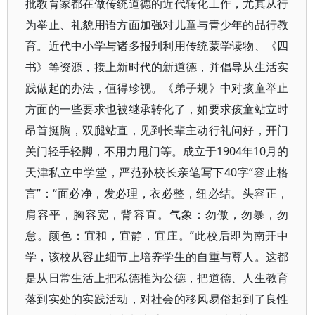
批教育家都在做传统道德的近代转化工作，尤其从行
为举止、礼貌用语方面加强对儿童与青少年的品行教
育。近代中小学与诸多报刋利用传统蒙学读物、《四
书》等资源，接上新时代的新道德，并倡导从生活实
践做起的办法，值得珍视。《弟子规》中对孩童举止
方面的一些要求也被继承转化了，如要求孩童站立时
昂首挺胸，双腿站直，见到长辈主动行礼问好，开门
关门轻手轻脚，不用力甩门等。成立于1904年10月的
天津私立中学堂，严范孙校长亲笔写下40字“容止格
言”：“面必净，发必理，衣必整，纽必结。头容正，
肩容平，胸容宽，背容直。气象：勿傲，勿暴，勿
怠。颜色：宜和，宜静，宜庄。”此校后即为南开中
学，该校从容止细节上培养学生的自重与尊人。这都
是从日常生活上把私德推为公德，把道德、人生教育
落到实处的实践活动，对社会的移风易俗起到了良性