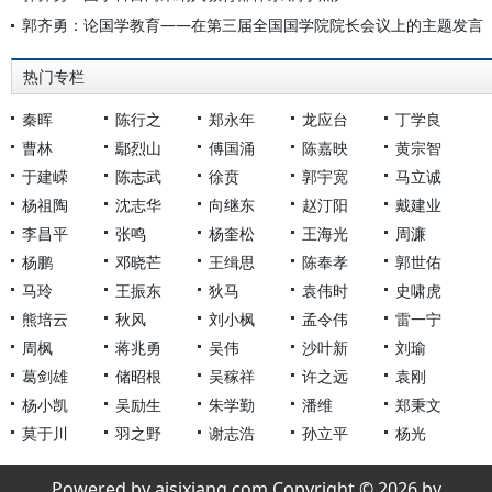
郭齐勇：论国学教育——在第三届全国国学院院长会议上的主题发言
热门专栏
秦晖
陈行之
郑永年
龙应台
丁学良
曹林
鄢烈山
傅国涌
陈嘉映
黄宗智
于建嵘
陈志武
徐贲
郭宇宽
马立诚
杨祖陶
沈志华
向继东
赵汀阳
戴建业
李昌平
张鸣
杨奎松
王海光
周濂
杨鹏
邓晓芒
王缉思
陈奉孝
郭世佑
马玲
王振东
狄马
袁伟时
史啸虎
熊培云
秋风
刘小枫
孟令伟
雷一宁
周枫
蒋兆勇
吴伟
沙叶新
刘瑜
葛剑雄
储昭根
吴稼祥
许之远
袁刚
杨小凯
吴励生
朱学勤
潘维
郑秉文
莫于川
羽之野
谢志浩
孙立平
杨光
Powered by aisixiang.com Copyright © 2026 by