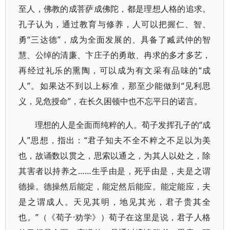
至人，佛教的成菩萨成佛陀，都是理想人格的追求。
孔子认为，通过教育与修养，人可以把握仁、智、
勇“三达德”，成为全面发展的、具备了臧武仲的智
慧、公绰的清廉、卞庄子的勇敢、冉求的多才多艺，
再经过礼乐的熏陶，可以成为有文采有品味的“成
人”。如果达不到以上标准，那至少能做到“见利思
义，见危授命”，在长久困顿中也不忘平日的诺言。
理想的人是全面而纯粹的人。荀子发挥孔子的“成
人”思想，指出：“君子知夫不全不粹之不足以为美
也，故诵数以贯之，思索以通之，为其人以处之，除
其害者以持养之……生乎由是，死乎由是，夫是之谓
德操。德操然后能定，能定然后能应。能定能应，夫
是之谓成人。天见其明，地见其光，君子贵其全
也。”（《荀子·劝学》）荀子在这里是说，君子人格