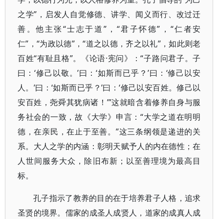
之学”，启发人自觉修德、讲学、闻义而行、改过迁
善。他主张“士志于道”，“君子怀德”，“仁者安
仁”，“为政以德”，“道之以德，齐之以礼”，如此则老
百姓“有耻且格”。《论语·宪问》：“子路问君子。子
曰：‘修己以敬。’曰：‘如斯而已乎？’曰：‘修己以安
人。’曰：‘如斯而已乎？’曰：‘修己以安百姓。修己以
安百姓，尧舜其犹病诸！’”这就暗含着修养自身与服
务社会的一致，故《大学》申言：“大学之道在明明
德，在亲民，在止于至善。”这三条纲领是递进的关
系。大人之学的内涵：彰明天赋予人的内在德性；在
人世间服务大众，除旧布新；以至善理境为最高目
标。
孔子指示了教养的目的在于培养君子人格，追求
圣贤的境界。儒家的成圣人成贤人，道家的成真人成