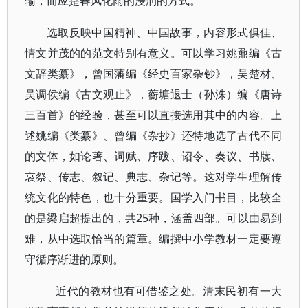
输，而应是春风化雨的浸润的方式。
选取反映中国精神、中国故事，内容形式俱佳、
情文并茂的的范文特别有意义。可以学习姚鼐编《古
文辞类纂》，曾国藩编《经史百家杂钞》，吴楚材、
吴调侯编《古文观止》，蘅塘退士（孙洙）编《唐诗
三百首》的经验，甚至可以直接选用其中的内容。上
述姚编《类纂》、曾编《杂抄》还特地选了古代不同
的文体，如论著、词赋、序跋、诏令、奏议、书牍、
哀祭、传志、叙记、典志、杂记等。这对学生理解传
统文化的特色，也十分重要。国学入门书目，比较全
的是梁启超提出的，共25种，涵盖四部。可以由易到
难，从中选取恰当的篇章。编撰中小学教材一定要遵
守循序渐进的原则。
近代的教材也有可借鉴之处。清末民初有一大