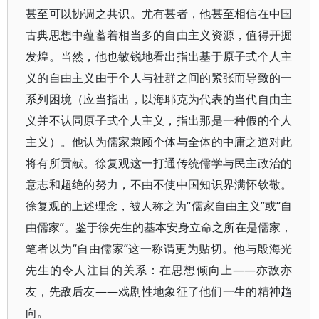
甚至可以协调之共识。尤有甚者，他甚至相信在中国
古典思想中蕴蓄着相当多的自由主义资源，值得开掘
发煌。当然，他也敏锐地看出指出基于原子式个人主
义的自由主义由于个人与社群之间的紧张而导致的一
系列困境（应当指出，以海耶克为代表的当代自由主
义并不认同原子式个人主义，指出那是一种假的个人
主义）。他认为儒家兼顾个体与全体的中庸之道对此
将有所贡献。徐复观这一打通传统儒学与民主政治的
意志和超绝的努力，不由不使中国知识界满怀钦敬。
徐复观的上述理念，被人称之为“儒家自由主义”或“自
由儒家”。鉴于徐先生的基本安身立命之所在是儒家，
笔者以为“自由儒家”这一称谓更为贴切。他与殷海光
先生的令人注目的关系：在思想倾向上——亦敌亦
友，先敌后友——戏剧性地象征了他们一生的精神趋
向。