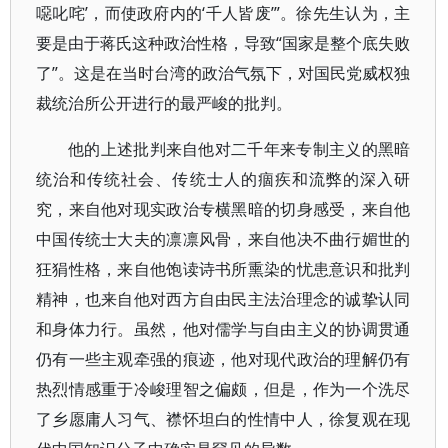
噁叱咤’，而使政府内的‘千人皆废’”。徐先生认为，主
要是由于蒋氏这种政治性格，导致“国家是整个底失败
了”。这是在当时台湾的政治气氛下，对国民党威权独
裁统治所公开进行的最严峻的批判。
他的上述批判来自他对二千年来专制主义的黑暗
统治和传统社会、传统士人的痼疾和流弊的深入研
究，来自他对现实政治专横黑暗的切身感受，来自他
中国传统士大夫的凛凛风骨，来自他决不曲行媚世的
狂狷性格，来自他饱读诗书所熏染的忧患意识和批判
精神，也来自他对西方自由民主法治理念的诚挚认同
和身体力行。虽然，他对儒学与自由主义的协调贯通
仍有一些主观牵强的痕迹，他对现代政治的理解仍有
热烈情感重于冷峻理智之偏颇，但是，作为一个洗尽
了乡愿庸人习气、襟怀坦白的性情中人，徐复观在现