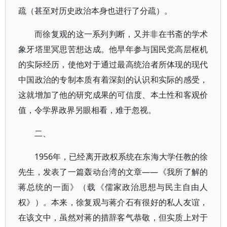
疏（甚至对历史政治本身也进行了分疏）。
而徐复观的这一系列判断，又并非在书斋的学术
象牙塔里冥思苦想达成。他早年参与国民党高层枢机
的实际经历，使他对于通过最高统治者所体现的现代
中国政治的专制本质有着深刻的认识和实际的感受，
这就增加了他的研究成果的可信度、本土性和客观价
值，令学界政界另眼相看，难于忽视。
二、
1956年，已经离开政权系统在东海大学任教的徐
先生，发表了一篇轰动台湾的文章——《我所了解的
蒋总统的一面》（载《儒家政治思想与民主自由人
权》）。本来，徐复观与蒋介石有很好的私人友谊，
在该文中，虽然对蒋的措辞客气恭敬，但实质上对于