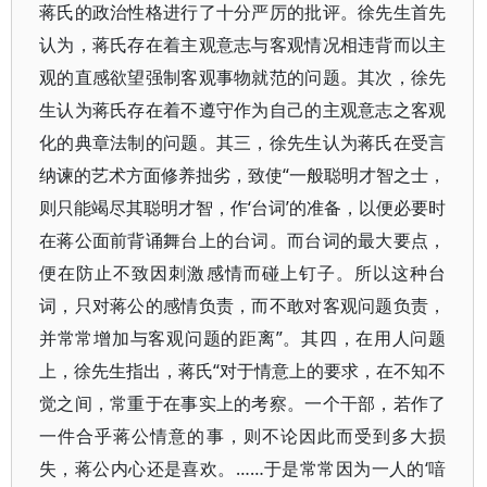
蒋氏的政治性格进行了十分严厉的批评。徐先生首先
认为，蒋氏存在着主观意志与客观情况相违背而以主
观的直感欲望强制客观事物就范的问题。其次，徐先
生认为蒋氏存在着不遵守作为自己的主观意志之客观
化的典章法制的问题。其三，徐先生认为蒋氏在受言
纳谏的艺术方面修养拙劣，致使“一般聪明才智之士，
则只能竭尽其聪明才智，作‘台词’的准备，以便必要时
在蒋公面前背诵舞台上的台词。而台词的最大要点，
便在防止不致因刺激感情而碰上钉子。所以这种台
词，只对蒋公的感情负责，而不敢对客观问题负责，
并常常增加与客观问题的距离”。其四，在用人问题
上，徐先生指出，蒋氏“对于情意上的要求，在不知不
觉之间，常重于在事实上的考察。一个干部，若作了
一件合乎蒋公情意的事，则不论因此而受到多大损
失，蒋公内心还是喜欢。……于是常常因为一人的‘喑