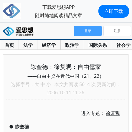
下载爱思想APP
立即下载
随时随地阅读精品文章
登录
注册
首页
法学
经济学
政治学
国际关系
社会学
陈奎德：徐复观：自由儒家
——自由主义在近代中国（21、22）
选择字号：
大
中
小
本文共阅读 5614 次 更新时间：
2006-10-11 11:26
进入专题：
徐复观
●
陈奎德