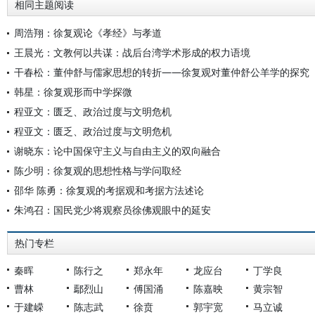
相同主题阅读
周浩翔：徐复观论《孝经》与孝道
王晨光：文教何以共谋：战后台湾学术形成的权力语境
干春松：董仲舒与儒家思想的转折——徐复观对董仲舒公羊学的探究
韩星：徐复观形而中学探微
程亚文：匮乏、政治过度与文明危机
程亚文：匮乏、政治过度与文明危机
谢晓东：论中国保守主义与自由主义的双向融合
陈少明：徐复观的思想性格与学问取经
邵华 陈勇：徐复观的考据观和考据方法述论
朱鸿召：国民党少将观察员徐佛观眼中的延安
热门专栏
秦晖
陈行之
郑永年
龙应台
丁学良
曹林
鄢烈山
傅国涌
陈嘉映
黄宗智
于建嵘
陈志武
徐贲
郭宇宽
马立诚