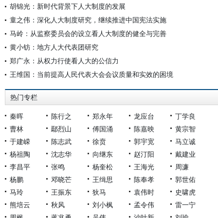
胡锦光：新时代背景下人大制度的发展
童之伟：深化人大制度研究，继续推进中国宪法实施
马岭：从监察委员会的设立看人大制度的健全与完善
黄小钫：地方人大代表团研究
郑广永：从权力行使看人大的公信力
王维国：当前提高人民代表大会会议质量和实效的困境
热门专栏
秦晖
陈行之
郑永年
龙应台
丁学良
曹林
鄢烈山
傅国涌
陈嘉映
黄宗智
于建嵘
陈志武
徐贲
郭宇宽
马立诚
杨祖陶
沈志华
向继东
赵汀阳
戴建业
李昌平
张鸣
杨奎松
王海光
周濂
杨鹏
邓晓芒
王缉思
陈奉孝
郭世佑
马玲
王振东
狄马
袁伟时
史啸虎
熊培云
秋风
刘小枫
孟令伟
雷一宁
周枫
蒋兆勇
吴伟
沙叶新
刘瑜