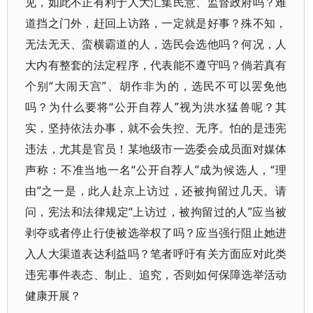
见，如此不正有利于人大汇集民意、监督政府吗？难
道挡之门外，赶回上访路，一定就是好事？殊不知，
无法无天、蛮横霸道的人，选民会选他吗？何况，人
大内有整套的法定程序，代表能不遵守吗？倘若真有
个别“大闹天宫”、胡作非为的，选民不可以罢免他
吗？为什么要将“公开自荐人”视为洪水猛兽呢？其
实，坚持依法办事，就不会失控、无序。怕的是违宪
违法，尤其是官员！某地级市一选委会成员面对媒体
声称：不准当地一名“公开自荐人”成为候选人，“理
由”之一是，此人赴京上访过，还被拘留过几天。请
问，宪法和法律规定“上访过，被拘留过的人”应当被
剥夺或者停止行使被选举权了吗？应当强行阻止她进
入人大渠道表达利益吗？笔者呼吁有关方面应对此类
违宪事件表态、制止、追究，否则如何保障选举活动
健康开展？