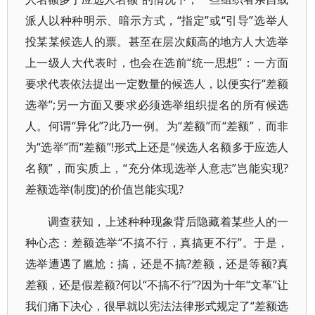
派人以种种明示、暗示方式，“指定”或“引导”选举人
投某某候选人的票。甚至在层次颇高的地方人大选举
上一级人大代表时，也会在选前“统一思想”：一方面
要求代表依法提出一定数量的候选人，以便实行“差额
选举”;另一方面又要求必须选举组织提名的所有候选
人。何谓“异化”?此乃一例。为“差额”而“差额”，而非
为“选举”而“差额”!形式上还是“候选人名额多于应选人
名额”，而实质上，“充分体现选举人意志”岂能实现?
差额选举(制度)的价值岂能实现?
调查获知，上述种种现象背后隐藏着某些人的一
种心态：差额选举“不搞不行，真搞更不行”。于是，
选举遭遇了尴尬：搞，还是不搞?差额，还是等额?真
差额，还是假差额?何以“不搞不行”?因为十年“文革”让
我们痛下决心，很早就以宪法法律形式规定了“差额选