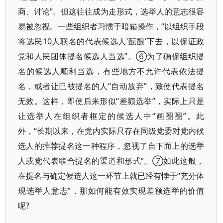
商、讨论”。但这往往成为走形式，选举人的意志很容
易被忽视。一些组织者习惯于暗箱操作，“以组织手段
将选民10人联名的代表候选人‘酝酿’下去，以保证政
党和人民团体提名候选人当选”。⑥为了确保组织提
名的候选人顺利当选，有些地方不允许代表依法提
名，或者让已被提名的人“自动放弃”，致使代表提名
无效。这样，即使后来形似“差额选举”，实际上只是
让选举人在组织者框定的候选人中“画圈圈”。此
外，“长期以来，在党内实际只存在同级党委对党内候
选人的推荐提名这一种程序，忽视了自下而上的选举
人或党代表联合提名的渠道和形式”。⑦如此这般，
在提名与确定候选人这一环节上就已经有悖于“充分体
现选举人意志”，那如何能有效实现差额选举的价值
呢?