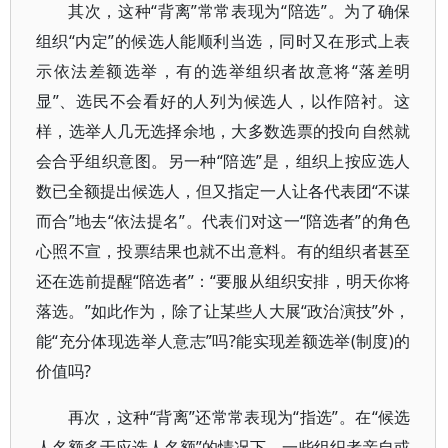
其次，这种“背离”常常表现为“陪选”。为了确保
组织“内定”的候选人能顺利当选，同时又在形式上表
示依法差额选举，有的选举组织者故意将“落差明
显”、选民不会看好的人列为候选人，以作陪衬。这
样，选举人几无选择余地，大多数选票的投向自然就
会合乎组织意图。另一种“陪选”是，组织上按应选人
数已全额提出候选人，但又指定一人让各代表团“不谋
而合”地去“依法提名”。代表们对这一“陪选者”的角色
心照不宣，投票结果也就不出意料。有的组织者甚至
还在选前提醒“陪选者”：“要服从组织安排，明天你将
落选。”如此作为，除了让某些人大展“政治演技”外，
能“充分体现选举人意志”吗?能实现差额选举(制度)的
价值吗?
再次，这种“背离”还常常表现为“指选”。在“候选
人名额多于应选人名额”的情况下，一些组织者亲自或