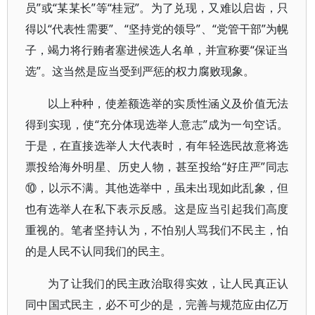
员”或“某某长”等“桂冠”。为了兑现，又难以启齿，只
得以“代表性需要”、“坚持党的领导”、“党管干部”为幌
子，竭力将行贿者塞进候选人名单，并宣称要“保证当
选”。这当然是应当受到严惩的权力腐败现象。
以上种种，使差额选举的实质性涵义及价值无法
得到实现，使“充分体现选举人意志”成为一句空话。
于是，在直接选举人大代表时，有年轻选民故意将选
票投给海外明星、历史人物，甚至投给“好庄严”同志
⑩，以示不满。其他选举中，虽未出现如此乱象，但
也有选举人在私下表示反感。这是应当引起我们高度
重视的。笔者坚持认为，不怕别人骂我们不民主，怕
的是人民不认同我们的民主。
为了让我们的民主政治取得实效，让人民真正认
同中国式民主，必不可少的是，完善与规范应由亿万