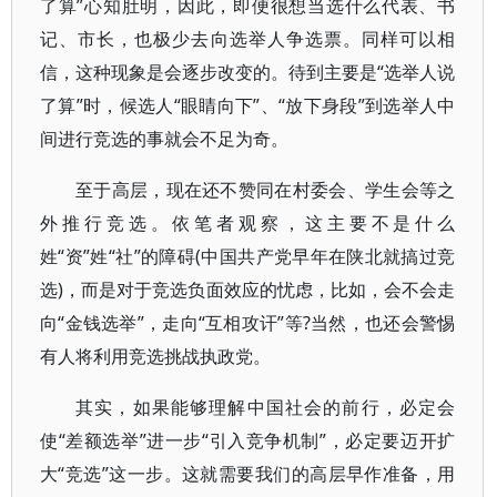
了算”心知肚明，因此，即便很想当选什么代表、书
记、市长，也极少去向选举人争选票。同样可以相
信，这种现象是会逐步改变的。待到主要是“选举人说
了算”时，候选人“眼睛向下”、“放下身段”到选举人中
间进行竞选的事就会不足为奇。
至于高层，现在还不赞同在村委会、学生会等之
外推行竞选。依笔者观察，这主要不是什么
姓“资”姓“社”的障碍(中国共产党早年在陕北就搞过竞
选)，而是对于竞选负面效应的忧虑，比如，会不会走
向“金钱选举”，走向“互相攻讦”等?当然，也还会警惕
有人将利用竞选挑战执政党。
其实，如果能够理解中国社会的前行，必定会
使“差额选举”进一步“引入竞争机制”，必定要迈开扩
大“竞选”这一步。这就需要我们的高层早作准备，用