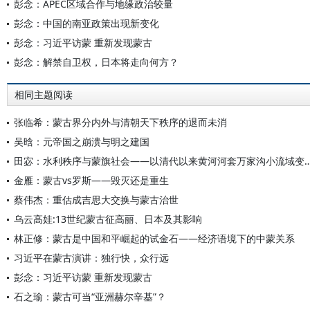
彭念：APEC区域合作与地缘政治较量
彭念：中国的南亚政策出现新变化
彭念：习近平访蒙 重新发现蒙古
彭念：解禁自卫权，日本将走向何方？
相同主题阅读
张临希：蒙古界分内外与清朝天下秩序的退而未消
吴晗：元帝国之崩溃与明之建国
田宓：水利秩序与蒙旗社会——以清代以来黄河河套万
金雁：蒙古vs罗斯——毁灭还是重生
蔡伟杰：重估成吉思大交换与蒙古治世
乌云高娃:13世纪蒙古征高丽、日本及其影响
林正修：蒙古是中国和平崛起的试金石——经济语境下的中蒙关系
习近平在蒙古演讲：独行快，众行远
彭念：习近平访蒙 重新发现蒙古
石之瑜：蒙古可当“亚洲赫尔辛基”？