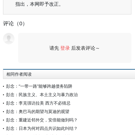
指出，本网即予改正。
评论（0）
请先
登录
后发表评论～
评论
相同作者阅读
彭念：“一带一路”能够跨越债务陷阱
彭念：民族主义、本土主义与暴力政治
彭念：李克强访拉美 西方不必猜忌
彭念：奥巴马的期望与莫迪的观望
彭念：重建近邻外交，安倍能做到吗？
彭念：日本为何对四点共识如此纠结？