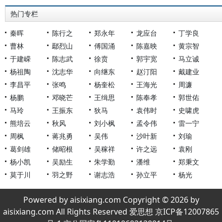
热门专栏
秦晖
陈行之
郑永年
龙应台
丁学良
曹林
鄢烈山
傅国涌
陈嘉映
黄宗智
于建嵘
陈志武
徐贲
郭宇宽
马立诚
杨祖陶
沈志华
向继东
赵汀阳
戴建业
李昌平
张鸣
杨奎松
王海光
周濂
杨鹏
邓晓芒
王缉思
陈奉孝
郭世佑
马玲
王振东
狄马
袁伟时
史啸虎
熊培云
秋风
刘小枫
孟令伟
雷一宁
周枫
蒋兆勇
吴伟
沙叶新
刘瑜
葛剑雄
储昭根
吴稼祥
许之远
袁刚
杨小凯
吴励生
朱学勤
潘维
郑秉文
莫于川
羽之野
谢志浩
孙立平
杨光
Powered by aisixiang.com Copyright © 2026 by
aisixiang.com All Rights Reserved 爱思想 京ICP备12007865