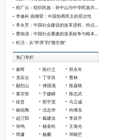
程广云：组织民族：孙中山与中华民族共同体
李修科 燕继荣：中国协商民主的层次性
李永芳：中国社会建设的改革进程、特点和经验
曹锦清：中国社会重建的派系纷争与根本出路
杜洁：从“炸弹”到“微生物”
热门专栏
秦晖
陈行之
郑永年
龙应台
丁学良
曹林
鄢烈山
傅国涌
陈嘉映
黄宗智
于建嵘
陈志武
徐贲
郭宇宽
马立诚
杨祖陶
沈志华
向继东
赵汀阳
戴建业
李昌平
张鸣
杨奎松
王海光
周濂
杨鹏
邓晓芒