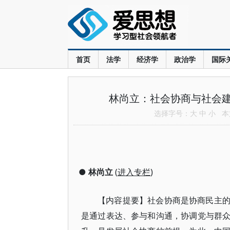
首页
法学
经济学
政治学
国际
林尚立：社会协商与社会
选择字号：
大
中
小
本文
●
林尚立
(
进入专栏
)
【内容提要】社会协商是协商民主
是通过表达、参与和沟通，协调党与群