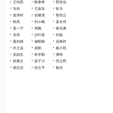
王缉思
陈奉孝
郭世佑
马玲
王振东
狄马
袁伟时
史啸虎
熊培云
秋风
刘小枫
孟令伟
雷一宁
周枫
蒋兆勇
吴伟
沙叶新
刘瑜
葛剑雄
储昭根
吴稼祥
许之远
袁刚
杨小凯
吴励生
朱学勤
潘维
郑秉文
莫于川
羽之野
谢志浩
孙立平
杨光