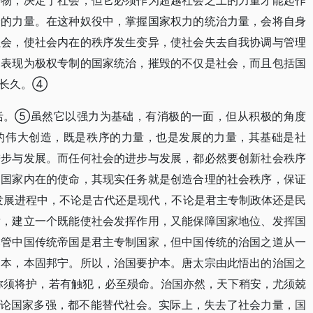
产物，决定于社会，但它必须作为超越社会之上的力量才能起作
会的力量。在这种奴役中，掌握国家权力的统治力量，会将自身
社会，使社会内在的秩序发生变异，使社会失去自我协调与管理
，表现为极权专制的国家统治，摧毁的不仅是社会，而且包括国
能长久。④
括。⑤虽然它以强力为基础，有消极的一面，但从积极的角度
的伟大创造，既是秩序的力量，也是发展的力量，其基础是社
进步与发展。而任何社会的进步与发展，都必然要创新社会秩序
是国家内在的使命，其现实任务就是创造合理的社会秩序，保证
发展进程中，不论是古代还是现代，不论是君主专制政体还是民
发，建立一个既能使社会发挥作用，又能保障国家地位、发挥国
尽管中国传统帝国是君主专制国家，但中国传统的治国之道从一
邦本，本固邦宁。所以，治国要护本。唐太宗由此悟出的治国之
弥须将护，若有触犯，必至殒命。治国亦然，天下稍安，尤须兢
不论国家多强，都不能替代社会。实际上，失去了社会力量，国