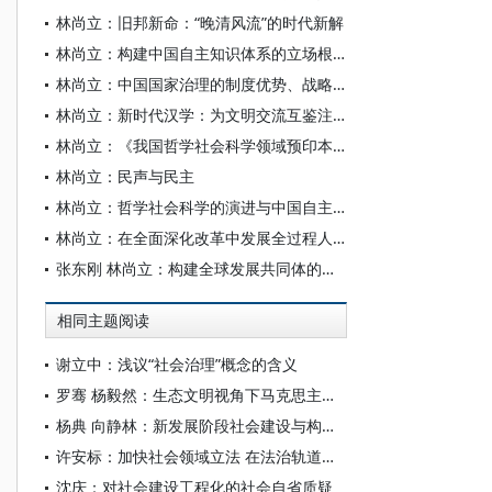
林尚立：旧邦新命：“晚清风流”的时代新解
林尚立：构建中国自主知识体系的立场根基使命
林尚立：中国国家治理的制度优势、战略格局与时空布局
林尚立：新时代汉学：为文明交流互鉴注入新活力
林尚立：《我国哲学社会科学领域预印本平台建设研究》序
林尚立：民声与民主
林尚立：哲学社会科学的演进与中国自主知识体系的构建
林尚立：在全面深化改革中发展全过程人民民主
张东刚 林尚立：构建全球发展共同体的理论价值和实践意义
相同主题阅读
谢立中：浅议“社会治理”概念的含义
罗骞 杨毅然：生态文明视角下马克思主义理论创新的三重维度
杨典 向静林：新发展阶段社会建设与构建新发展格局
许安标：加快社会领域立法 在法治轨道上加强社会建设
沈庆：对社会建设工程化的社会自省质疑