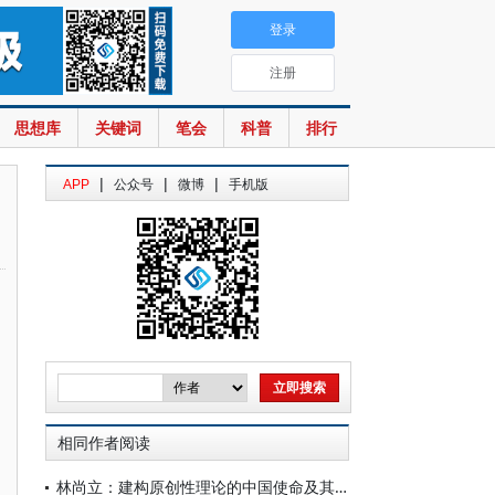
登录
注册
思想库
关键词
笔会
科普
排行
|
|
|
APP
公众号
微博
手机版
相同作者阅读
林尚立：建构原创性理论的中国使命及其方法论基础