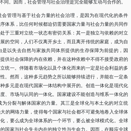
不同。因而，社会管理与社会治理是完全能够互动与合作的。
社会管理与基于社会力量的社会治理，是因为在现代化的条件
秩序体系，比任何时候都迫切需要国家力量与社会力量的共同作
活处于三重对立统一状态有密切关系：其一是独立与依赖的对立
发展的空间，人们不仅离开乡土，而且离开传统的家庭，成为自
由是以失去自然与家族共同体所提供的生存保障为前提的，因
府提供社会保障的内在依赖，并在这种依赖中不得不接受政府的
对立统一。伴随着市场化以及个体化而来的一定是社会利益的多
特性。然而，这种多元趋势之所以能够持续进行，并能在一定条
这种多元是在现代国家一体结构中展开的。创造一体化是现代化
制度、市场与认同的一体化。国家建设不能创造与维系一体化的
成为分裂与解体国家的力量。其三是全球化与本土化的对立统
强大的网络力量，使得每个国家与社会都不可避免地卷入全球体
球化，要么成为全球体系的一个环节，要么被全球模式化。全球
定的国家与社会失去内在的独立性与生命力。因而，在顺应全球