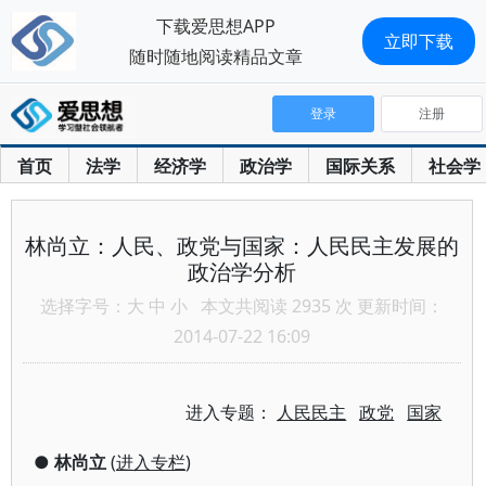
下载爱思想APP
立即下载
随时随地阅读精品文章
登录
注册
首页
法学
经济学
政治学
国际关系
社会学
林尚立：人民、政党与国家：人民民主发展的
政治学分析
选择字号：
大
中
小
本文共阅读 2935 次 更新时间：
2014-07-22 16:09
进入专题：
人民民主
政党
国家
●
林尚立
(
进入专栏
)