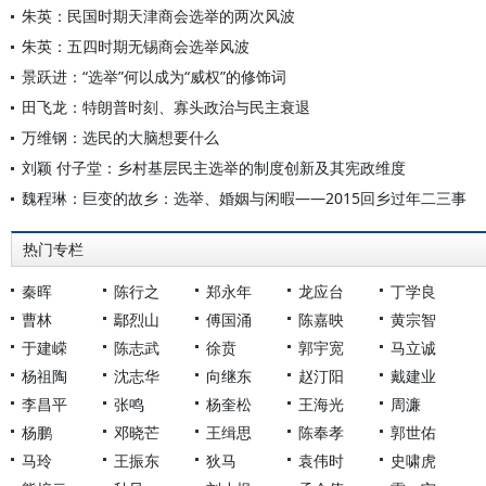
朱英：民国时期天津商会选举的两次风波
朱英：五四时期无锡商会选举风波
景跃进：“选举”何以成为“威权”的修饰词
田飞龙：特朗普时刻、寡头政治与民主衰退
万维钢：选民的大脑想要什么
刘颖 付子堂：乡村基层民主选举的制度创新及其宪政维度
魏程琳：巨变的故乡：选举、婚姻与闲暇——2015回乡过年二三事
热门专栏
秦晖
陈行之
郑永年
龙应台
丁学良
曹林
鄢烈山
傅国涌
陈嘉映
黄宗智
于建嵘
陈志武
徐贲
郭宇宽
马立诚
杨祖陶
沈志华
向继东
赵汀阳
戴建业
李昌平
张鸣
杨奎松
王海光
周濂
杨鹏
邓晓芒
王缉思
陈奉孝
郭世佑
马玲
王振东
狄马
袁伟时
史啸虎