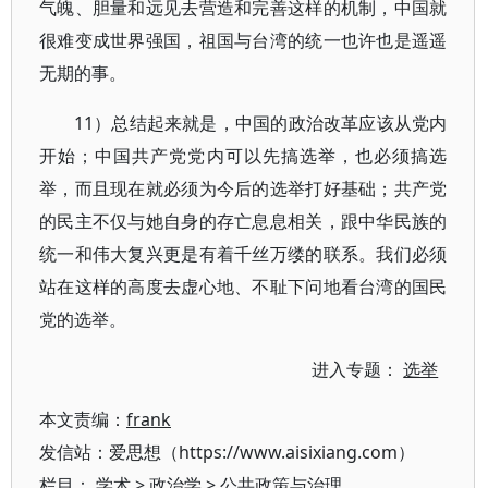
气魄、胆量和远见去营造和完善这样的机制，中国就
很难变成世界强国，祖国与台湾的统一也许也是遥遥
无期的事。
11）总结起来就是，中国的政治改革应该从党内
开始；中国共产党党内可以先搞选举，也必须搞选
举，而且现在就必须为今后的选举打好基础；共产党
的民主不仅与她自身的存亡息息相关，跟中华民族的
统一和伟大复兴更是有着千丝万缕的联系。我们必须
站在这样的高度去虚心地、不耻下问地看台湾的国民
党的选举。
进入专题：
选举
本文责编：
frank
发信站：爱思想（https://www.aisixiang.com）
栏目：
学术
>
政治学
>
公共政策与治理