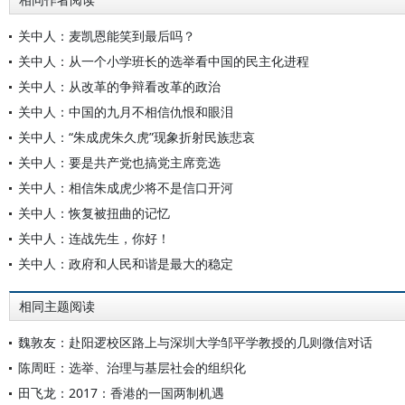
相同作者阅读
关中人：麦凯恩能笑到最后吗？
关中人：从一个小学班长的选举看中国的民主化进程
关中人：从改革的争辩看改革的政治
关中人：中国的九月不相信仇恨和眼泪
关中人：“朱成虎朱久虎”现象折射民族悲哀
关中人：要是共产党也搞党主席竞选
关中人：相信朱成虎少将不是信口开河
关中人：恢复被扭曲的记忆
关中人：连战先生，你好！
关中人：政府和人民和谐是最大的稳定
相同主题阅读
魏敦友：赴阳逻校区路上与深圳大学邹平学教授的几则微信对话
陈周旺：选举、治理与基层社会的组织化
田飞龙：2017：香港的一国两制机遇