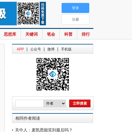
登录
注册
思想库
关键词
笔会
科普
排行
|
|
|
APP
公众号
微博
手机版
相同作者阅读
关中人：麦凯恩能笑到最后吗？