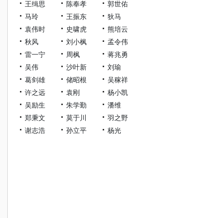
王缉思
陈奉孝
郭世佑
马玲
王振东
狄马
袁伟时
史啸虎
熊培云
秋风
刘小枫
孟令伟
雷一宁
周枫
蒋兆勇
吴伟
沙叶新
刘瑜
葛剑雄
储昭根
吴稼祥
许之远
袁刚
杨小凯
吴励生
朱学勤
潘维
郑秉文
莫于川
羽之野
谢志浩
孙立平
杨光