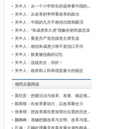
关中人：从一个小学班长的选举看中国的民主化进程
关中人：从改革的争辩看改革的政治
关中人：中国的九月不相信仇恨和眼泪
关中人：“朱成虎朱久虎”现象折射民族悲哀
关中人：要是共产党也搞党主席竞选
关中人：相信朱成虎少将不是信口开河
关中人：恢复被扭曲的记忆
关中人：连战先生，你好！
关中人：政府和人民和谐是最大的稳定
相同主题阅读
莫纪宏：把握法治与改革、发展、稳定相协同的内在逻辑
陈雨萌：向改革要动力，以改革聚合力
张来明：把改革摆在更加突出位置的历史自觉——党的二十届三中全会《决定》学习体会
颜晓峰：准确把握改革与文明、改革与现代化的关系
孔涵：正确处理事关改革发展全局性根本性的关系——习近平总书记强调的“重大关系”