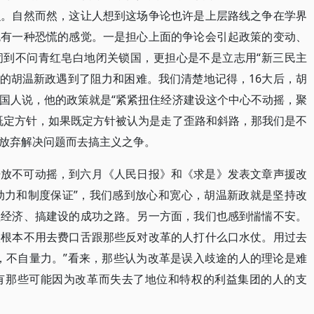
么。自然而然，这让人想到这场争论也许是上层路线之争在学界
免有一种恐慌的感觉。一是担心上面的争论会引起政策的变动、
闭到不问青红皂白地闭关锁国，更担心是不是立志用“新三民主
改革的胡温新政遇到了阻力和困难。我们清楚地记得，16大后，胡
国人说，他的政策就是“紧紧扭住经济建设这个中心不动摇，聚
既定方针，如果既定方针被认为是走了歪路和斜路，那我们是不
放弃解决问题而去搞主义之争。
开放不可动摇，到六月《人民日报》和《求是》发表文章声援改
大动力和制度保证”，我们感到放心和宽心，胡温新政就是坚持改
抓经济、搞建设的成功之路。另一方面，我们也感到惴惴不安。
实根本不用去费口舌跟那些反对改革的人打什么口水仗。用过去
，不自量力。”看来，那些认为改革是误入歧途的人的理论是难
有那些可能因为改革而失去了地位和特权的利益集团的人的支