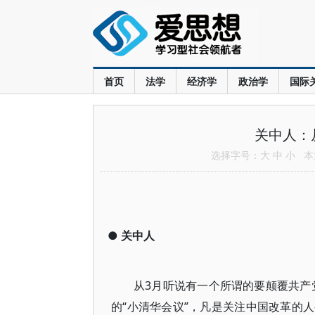
首页
法学
经济学
政治学
国际
关中人：
选择字号：
大
中
小
本文
●
关中人
从3月听说有一个所谓的要颠覆共产
的“小清华会议”，凡是关注中国改革的