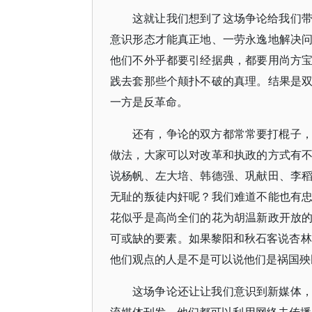
这就让我们想到了这场争论给我们
意识形态才能真正地、一劳永逸地解决
他们不外乎都要引经据典，都要用尚方
践去套那些个颠扑不破的真理。结果是
一方是反革命。
还有，争论的双方都常常要打棍子
做法，大家可以对改革和执政的方式有
说杨帆、左大培、韩德强、巩献田、李
无耻的叛徒内奸呢？我们难道不能也有
花似乎是高尚全们的花为胡温新政开放
可或缺的要素。如果黎阳和秋石客说杏林
他们观点的人是不是可以说他们是祸国殃
这场争论还让让我们意识到新媒体