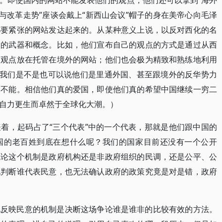
。即使国内的网站不能发表他们的观点，他们还可以拿到“海外
与改革走势”座谈会戴上“新西山会议”帽子的身在美帝心向毛泽
都要紧张的网站发达起来的。从某种意义上说，以反对西化的名
判的武器和概念。比如，他们宣布自己的观点的方式是通过从西
的观点放在托管在境外的网站；他们也会极为精致和熟练地利用
那我们是不是也可以说他们是里通外国、甚至跟境外的反华势力
然不能。相信他们真的爱国，即使他们真的希望中国继续一穷二
自力更生而卓然于全球化大潮。）
着，起码占了“三个代表”中的一个代表，那就是他们跟中国的
国的老百姓到底在想什么呢？我们的国家目前还没有一个公开
无论这个机制是政府机构还是非政府组织的民调，还是公平、公
地判断谁代表民意，也无法确认政府的政策究竟是对是错，政府
地反映民意的机制是决断这场争论谁是谁非的比较有效的方法。