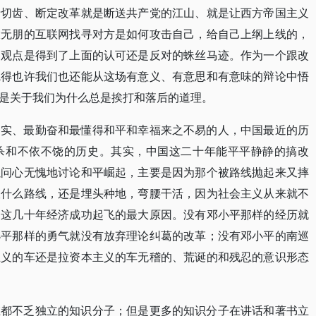
牙切齿、断定改革就是断送共产党的江山、就是让西方帝国主义
大无朋的互联网找寻对方是如何攻击自己，给自己上纲上线的，
的观点是得到了上面的认可还是反对的蛛丝马迹。作为一个跟改
觉得也许我们也还能从这场有意义、有意思和有意味的辩论中悟
是关于我们为什么总是挨打和落后的道理。
务实、最勤奋和最懂得和平和幸福来之不易的人，中国最近的历
杀和不依不饶的历史。其实，中国这二十年能平平静静的搞改
以问心无愧地讨论和平崛起，主要是因为那个被路线抛起来又摔
谈什么路线，还是埋头种地，弯腰干活，因为社会主义从来就不
是这几十年经济成功起飞的最大原因。没有邓小平那样的经历就
小平那样的勇气就没有放弃理论纠葛的改革；没有邓小平的南巡
主义的车还是拉资本主义的车无稽的、荒诞的和残忍的意识形态
在都不乏独立的知识分子；但是更多的知识分子在讲话和著书立