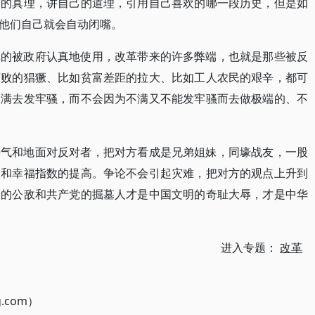
己的真理，讲自己的道理，引用自己喜欢的哪一段历史，但是如
他们自己就会自动闭嘴。
真的被政府认真地使用，改革带来的许多弊端，也就是那些被反
腐败的猖獗、比如贫富差距的拉大、比如工人农民的艰辛，都可
不满去发牢骚，而不会因为不满又不能发牢骚而去做极端的、不
平气和地面对反对者，把对方看成是兄弟姐妹，同壕战友，一股
多和幸福指数的提高。争论不会引起灾难，把对方的观点上升到
民的公敌和共产党的掘墓人才是中国文明的奇耻大辱，才是中华
进入专题：
改革
g.com）