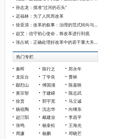
孙志龙：摸准“过河的石头”
迟福林：为了人民而改革
徐亚清：改革的叙事：治理的范式转向与人民性话语
赵艾：信守初心使命，将改革进行到底
张占斌：正确处理好改革中的若干重大关系
热门专栏
秦晖
陈行之
郑永年
龙应台
丁学良
曹林
鄢烈山
傅国涌
陈嘉映
黄宗智
于建嵘
陈志武
徐贲
郭宇宽
马立诚
杨祖陶
沈志华
向继东
赵汀阳
戴建业
李昌平
张鸣
杨奎松
王海光
周濂
杨鹏
邓晓芒