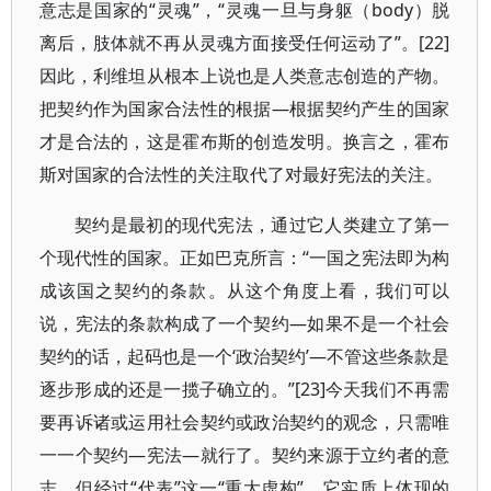
意志是国家的“灵魂”，“灵魂一旦与身躯（body）脱
离后，肢体就不再从灵魂方面接受任何运动了”。[22]
因此，利维坦从根本上说也是人类意志创造的产物。
把契约作为国家合法性的根据—根据契约产生的国家
才是合法的，这是霍布斯的创造发明。换言之，霍布
斯对国家的合法性的关注取代了对最好宪法的关注。
契约是最初的现代宪法，通过它人类建立了第一
个现代性的国家。正如巴克所言：“一国之宪法即为构
成该国之契约的条款。从这个角度上看，我们可以
说，宪法的条款构成了一个契约—如果不是一个社会
契约的话，起码也是一个‘政治契约’—不管这些条款是
逐步形成的还是一揽子确立的。”[23]今天我们不再需
要再诉诸或运用社会契约或政治契约的观念，只需唯
一一个契约—宪法—就行了。契约来源于立约者的意
志，但经过“代表”这一“重大虚构”，它实质上体现的