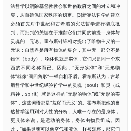
法哲学以消除基督教教会和世俗政府之间的对立和冲
突，从而确保国家秩序的稳定。[3]新宪法哲学的建立
必须首先对中世纪和古希腊的宪法哲学进行彻底批
判，而批判的关键在于推翻它们共同的前提—身体与
灵魂的二元论。霍布斯针锋相对提出了唯物主义的一
元论：自然界是所有物体的集合，其中无一部分不是
物体（body）。物体也就是实体，它们只是同一个东
西的不同名称而已。因此，“无形实体”和“无形物
体”就像“圆四角形”一样自相矛盾。霍布斯认为，古希
腊哲学和中世纪经验哲学中的灵魂（soul）和灵（或
精神，spirit）就是这样的“无形的物体”或“无形的实
体”，这些词语都是“荒谬而无义”的。霍布斯把他的自
然哲学运用到对人性的分析，人唯一存在的是身体，
更具体来说，是运动的身体，身体由物质组成。因
此，“如果灵魂可以像空气和液体一样被观察，那它们