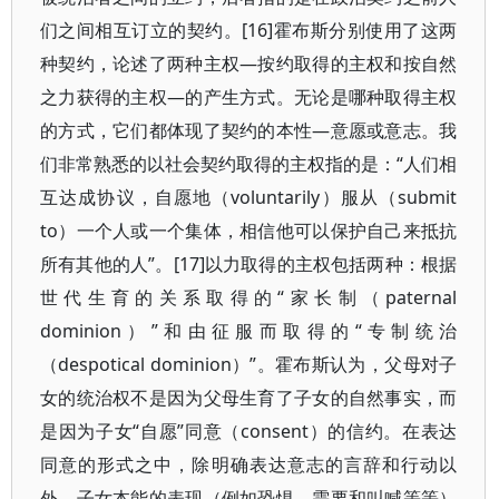
们之间相互订立的契约。[16]霍布斯分别使用了这两
种契约，论述了两种主权—按约取得的主权和按自然
之力获得的主权—的产生方式。无论是哪种取得主权
的方式，它们都体现了契约的本性—意愿或意志。我
们非常熟悉的以社会契约取得的主权指的是：“人们相
互达成协议，自愿地（voluntarily）服从（submit
to）一个人或一个集体，相信他可以保护自己来抵抗
所有其他的人”。[17]以力取得的主权包括两种：根据
世代生育的关系取得的“家长制（paternal
dominion）”和由征服而取得的“专制统治
（despotical dominion）”。霍布斯认为，父母对子
女的统治权不是因为父母生育了子女的自然事实，而
是因为子女“自愿”同意（consent）的信约。在表达
同意的形式之中，除明确表达意志的言辞和行动以
外，子女本能的表现（例如恐惧、需要和叫喊等等）