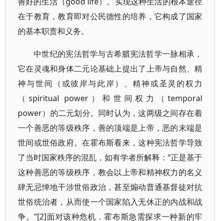
善好的生活（good life）。实现这种生活的根本途径
在于教育，教育即对公民德性的培养，它构成了国家
的基本职责和义务。
中世纪的宪法哲学与古希腊宪法哲学一脉相承，
它在灵魂和身体二元论基础上提出了上帝与自然、精
神与世间（或彼岸与此岸）、精神或圣灵的权力
（spiritual power）和世间权力（temporal
power）的二元划分。同时认为，这两级之间存在着
一个善恶的等级秩序，善的顶端是上帝，恶的末端是
世间或世俗政府。在霍布斯看来，这种宪法哲学导致
了当时国家秩序的混乱，如有学者所解释：“正是基于
这种善恶的等级秩序，教会以上帝和精神权力的名义
肆无忌惮地干涉世俗政治，甚至煽动普通基督徒对抗
世俗统治者，从而使一个国家陷入无休正的内战和战
争。”[2]面对该种危机．霍布斯急需探求一种新的牢