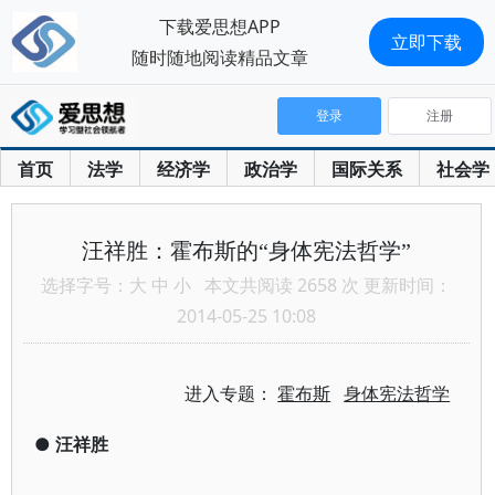
下载爱思想APP
立即下载
随时随地阅读精品文章
登录
注册
首页
法学
经济学
政治学
国际关系
社会学
汪祥胜：霍布斯的“身体宪法哲学”
选择字号：
大
中
小
本文共阅读 2658 次 更新时间：
2014-05-25 10:08
进入专题：
霍布斯
身体宪法哲学
●
汪祥胜