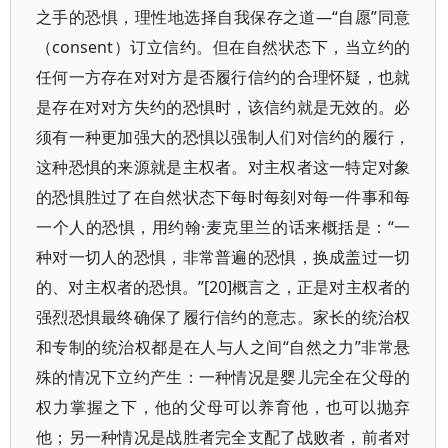
之手的恐惧，理性地选择自我保存之道—“自愿”同意
（consent）订立信约。但在自然状态下，当立约的
任何一方存在对对方是否履行信约的合理怀疑，也就
是存在对对方失约的恐惧时，该信约就是无效的。必
须有一种更加强大的恐惧以强制人们对信约的履行，
这种恐惧的来源就是主权者。对主权者这一特定对象
的恐惧胜过了在自然状态下每时每刻对每一件事和每
一个人的恐惧，用约翰·麦克里兰的话来概括是：“一
种对一切人的恐惧，非常普遍的恐惧，换成盖过一切
的、对主权者的恐惧。”[20]概言之，正是对主权者的
强烈恐惧最终确保了履行信约的意志。家长的统治权
和专制的统治权都是在人与人之间“自然之力”非常悬
殊的情况下立约产生：一种情况是婴儿完全在父母的
权力掌握之下，他的父母可以养育他，也可以抛弃
他；另一种情况是战胜者完全支配了战败者，前者对