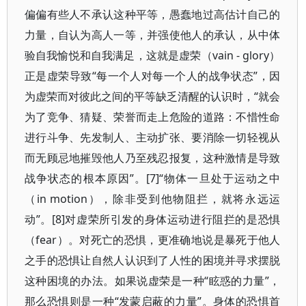
偏偏有些人不承认这种平等，愚蠢地过高估计自己的
力量，自认为高人一等，并强使他人的承认，从中体
验自我愉悦和自我满足，这就是虚荣（vain - glory）
正是虚荣导致“每一个人对每一个人的战争状态”，因
为虚荣而对彼此之间的平等缺乏清醒的认识时，“就会
为了竞争、猜疑、荣誉而走上危险的道路：不惜性命
进行斗争、先发制人、主动扩张、要消除一切轻视从
而无顾忌地摧毁他人乃至残忍报复，这种激情是导致
战争状态的根本原因”。[7]“物体一旦处于运动之中
（in motion），除非受到他物阻拦，就将永远运
动”。[8]对虚荣所引发的身体运动进行阻拦的是恐惧
（fear）。对死亡的恐惧，更准确地说是暴死于他人
之手的恐惧让自然人认识到了人性的困境并寻求摆脱
这种困境的办法。如果说虚荣是一种“眩惑的力量”，
那么恐惧则是一种“发蒙启蔽的力量”。身体的恐惧首