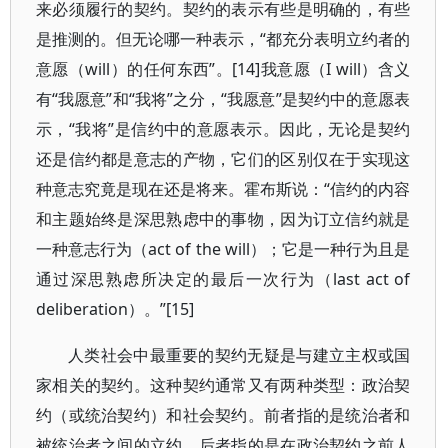
来必须履行的契约。契约的表示有些是明确的，有些
是推测的。但无论哪一种表示，“都充分表明立约者的
意愿（will）的任何东西”。[14]我意愿（I will）含义
有“我愿意”和“我将”之分，“我愿意”是契约中的意愿表
示，“我将”是信约中的意愿表示。因此，无论是契约
还是信约都是意志的产物，它们的区别仅在于实现这
种意志究竟是现在还是将来。霍布斯说：“信约的内容
和主题始终是深思熟虑中的事物，因为订立信约就是
一种意志行为（act of the will）；它是一种行为且是
通过深思熟虑所决定的最后一次行为（last act of
deliberation）。”[15]
人类社会中最重要的契约无疑是与建立主权或国
家相关的契约。这种契约通常又有两种类型：政治契
约（或统治契约）和社会契约。前者指的是统治者和
被统治者之间的立约，后者指的是在政治契约之前人